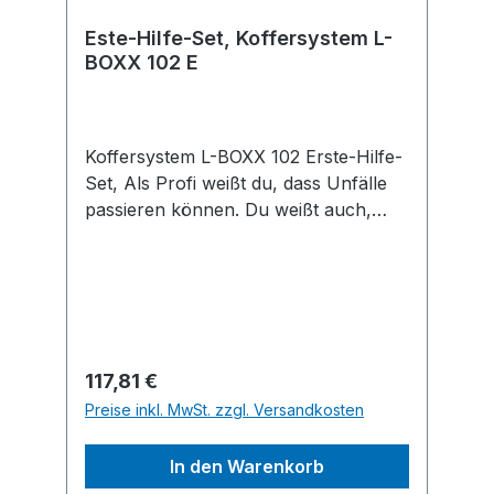
Este-Hilfe-Set, Koffersystem L-
BOXX 102 E
Koffersystem L-BOXX 102 Erste-Hilfe-
Set, Als Profi weißt du, dass Unfälle
passieren können. Du weißt auch,
dass du dann dein Erste-Hilfe-Set zur
Hand haben musst. Wir helfen dir
gern: Das Bosch Professional Erste-
Hilfe-Set entspricht DIN 13157 und
wird in einer L-BOXX 102 geliefert, die
zum Bosch Mobility System gehört.
Regulärer Preis:
117,81 €
Dies bietet dir volle Flexibilität, da dein
Preise inkl. MwSt. zzgl. Versandkosten
Erste-Hilfe-Set mit allen anderen L-
BOXX-Varianten kompatibel ist. Die
In den Warenkorb
fest schließenden Bügel der L-BOXX