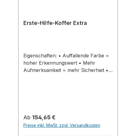
Erste-Hilfe-Koffer Extra
Eigenschaften: • Auffallende Farbe =
hoher Erkennungswert • Mehr
Aufmerksamkeit = mehr Sicherheit •
Bessere Einsatzbereitschaft =
schnellere Hilfe • Koffer aus ABS-
Kunststoff • Nachleuchtende
Reflexionsstreifen, die auch bei
Stromausfall die Erste Hilfe sichtbar
machen • Verstellbare Inneneinteilung
Regulärer Preis:
Ab
154,65 €
• Abdeckplatten über den
Preise inkl. MwSt. zzgl. Versandkosten
Kofferschalen • Drehverschlüsse •
Tragegriff • Plombiervorrichtung mit