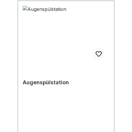
Arbeitsplatz • Flaschen in
versiegeltem Zustand 2 Jahre haltbar
• Wandbehälter aus grünem
Kunststoff, mit transparentem Deckel
• Abmessungen: 280 x 78 x 320 mm
Einsatzbereiche: Universelle
Augendusche, ohne weitere Kenntnis
über den ins Auge gelangten
Fremdstoff anwendbar
Augenspülstation