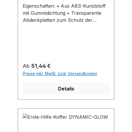
Eigenschaften: • Aus ABS-Kunststoff
mit Gummidichtung • Transparente
Abdeckplatten zum Schutz der
Füllteile • Variable Inneneinteilung
durch Trennstege •
Plombiervorrichtung mit
Sicherheitsplombe • Wandhalterung
mit 90°-Stopp-Arretierung •
Siebdruckbeschriftung und
Regulärer Preis:
Ab
51,44 €
Farbpiktogramm Inhalt: gemäß DIN
Preise inkl. MwSt. zzgl. Versandkosten
13157 Maße: B 310 x H 210 x T 130
mm Farbe: orange
Details