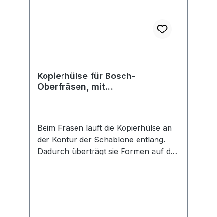
DIN 58279-B190, Kniebogen. 5 x
Vliestuch. 4 x Einmalhandschuhe,
Vinyl. 2 x Gesichtsmaske. 2 x
Folienbeutel, wiederverschließbar. 1 x
Anleitung zur Ersten Hilfe. 1 x
Inhaltsverzeichnis. 4 x Feuchttuch
Kopierhülse für Bosch-
Oberfräsen, mit
Schnellverschluss, 30 mm
Beim Fräsen läuft die Kopierhülse an
der Kontur der Schablone entlang.
Dadurch überträgt sie Formen auf das
Werkstück. Unverzichtbar bei der
Arbeit mit Schablonen. Der
Bajonettverschluss ermöglicht einen
werkzeugfreien schnellen Wechsel.
Passend zu: GKF 600. GMF 1400 CE.