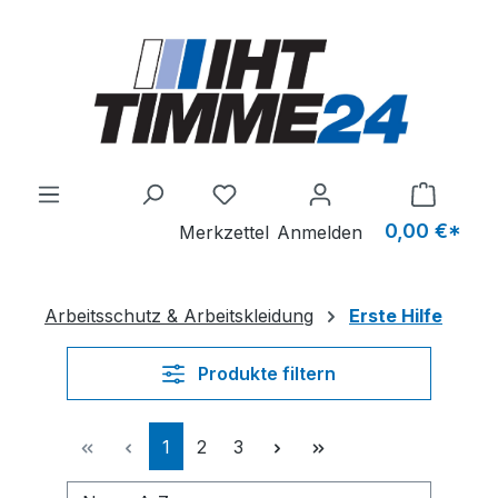
Zum Hauptinhalt springen
Du hast 0 Produkte auf dem M
0,00 €*
Merkzettel
Anmelden
Arbeitsschutz & Arbeitskleidung
Erste Hilfe
Produkte filtern
Seite
Seite
Seite
1
2
3