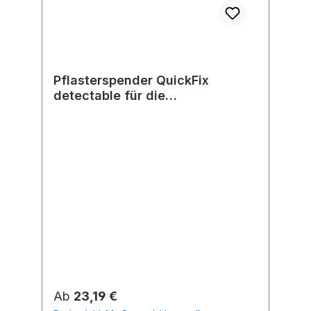
Pflasterspender QuickFix
detectable für die
Lebensmittelindustrie
Regulärer Preis:
Ab
23,19 €