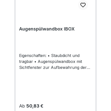
Augenspülwandbox IBOX
Eigenschaften: • Staubdicht und
tragbar • Augenspülwandbox mit
Sichtfenster zur Aufbewahrung der
Plum Augenspülflaschen aus EPP -
leer Anwendungsbereich: Geeignet für
staubige Umgebungen und kleine
Arbeitsplätze, wo die Gefahr einer
Augenverletzung besteht
Regulärer Preis:
Ab
50,83 €