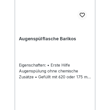
Augenspülflasche Barikos
Eigenschaften: • Erste Hilfe
Augenspülung ohne chemische
Zusätze • Gefüllt mit 620 oder 175 ml
Spülflüssigkeit (ph-neutrale
Augenspülung auf Wasserbasis) •
Ergonomisch geformte Augenmulde •
Anatomischer Sprühkopf mit
patentiertem Kippventil • 100 % Fail