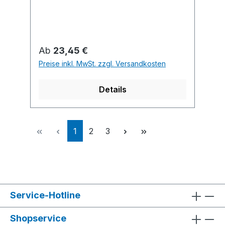
Regulärer Preis:
Ab
23,45 €
Preise inkl. MwSt. zzgl. Versandkosten
Details
Seite
Seite
Seite
1
2
3
Service-Hotline
Shopservice