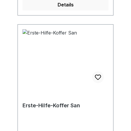
Details
Sicherheitsplombe • Wandhalterung
mit 90°-Stopp-Arretierung •
Siebdruckbeschriftung und
Farbpiktogramme Inhalt: gemäß DIN
13157 Farbe: gelb
Erste-Hilfe-Koffer San