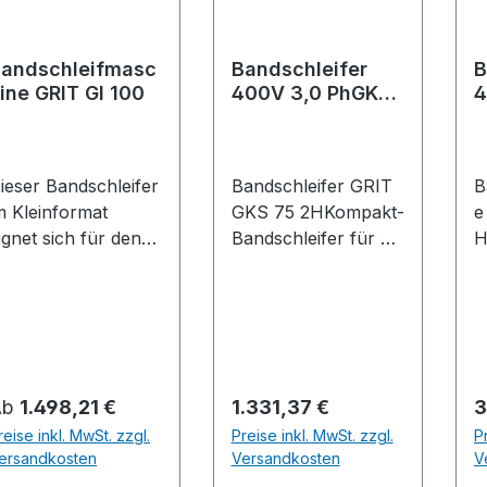
V
•
andschleifmasc
Bandschleifer
B
2
ine GRIT GI 100
400V 3,0 PhGKS
4
A
75 2 H Fein
2
n Lieferumfa
M
Z
ieser Bandschleifer
Bandschleifer GRIT
B
S
m Kleinformat
GKS 75 2HKompakt-
e
f
ignet sich für den
Bandschleifer für die
H
1
niversellen Einsatz
Metallbearbeitung.
H
S
it kleineren
Die wirtschaftliche
c
f
erkstücken. Er ist
Lösung für die
a
m
ls Tischmaschine
Werkstatt.
e
S
erwendbar und
Produkteigenschafte
In
Z
odular erweiterbar.
n: • Geringer
S
egulärer Preis:
Regulärer Preis:
R
Ab
1.498,21 €
1.331,37 €
3
P
rodukteigenschafte
Platzbedarf durch
.
reise inkl. MwSt. zzgl.
Preise inkl. MwSt. zzgl.
S
P
versell
das minimalistische
M
ersandkosten
Versandkosten
V
Zi
insetzbare
Designkonzept •
r