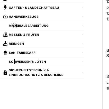
GARTEN- & LANDSCHAFTSBAU
HANDWERKZEUGE
MATERIALBEARBEITUNG
MESSEN & PRÜFEN
REINIGEN
8
SANITÄRBEDARF
S
1
SCHWEISSEN & LÖTEN
p
SICHERHEITSTECHNIK &
1
EINBRUCHSCHUTZ & BESCHLÄGE
S
1
E
s
S
S
P