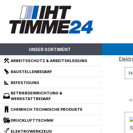
m Hauptinhalt springen
Zur Suche springen
Zur Hauptnavigation springen
UNSER SORTIMENT
Elekt
ARBEITSSCHUTZ & ARBEITSKLEIDUNG
BAUSTELLENBEDARF
H
BEFESTIGUNG
BETRIEBSEINRICHTUNG &
WERKSTATTBEDARF
CHEMISCH TECHNISCHE PRODUKTE
DRUCKLUFTTECHNIK
ELEKTROWERKZEUG