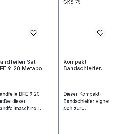
andfeilen Set
Kompakt-
FE 9-20 Metabo
Bandschleifer
GRIT GKS 75
andfeile BFE 9-20
Dieser Kompakt-
etBei dieser
Bandschleifer eignet
andfeilmaschine im
sich zur
et mit
Metallbearbeitung
erschiedenen
bei wenig Platz: Für
ändern haben
hohe