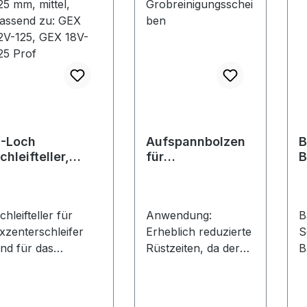
-Loch
Aufspannbolzen
B
chleifteller,
für
B
25 mm, mittel,
Grobreinigungssc
assend zu: GEX
heiben
2V-125, GEX
chleifteller für
Anwendung:
B
8V-125 Prof
xzenterschleifer
Erheblich reduzierte
S
ind für das
Rüstzeiten, da der
B
chleifen von Lack,
Bolzen zum
S
pachtelmasse und
Scheibenwechsel
v
utz bestimmt. Die
nicht aus der
B