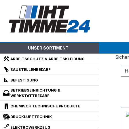
m Hauptinhalt springen
Zur Suche springen
Zur Hauptnavigation springen
UNSER SORTIMENT
Siche
ARBEITSSCHUTZ & ARBEITSKLEIDUNG
BAUSTELLENBEDARF
H
BEFESTIGUNG
BETRIEBSEINRICHTUNG &
WERKSTATTBEDARF
CHEMISCH TECHNISCHE PRODUKTE
DRUCKLUFTTECHNIK
ELEKTROWERKZEUG