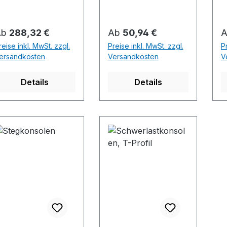
egulärer Preis:
Regulärer Preis:
R
Ab
288,32 €
Ab
50,94 €
reise inkl. MwSt. zzgl.
Preise inkl. MwSt. zzgl.
P
ersandkosten
Versandkosten
V
Details
Details