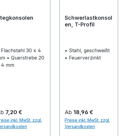
tegkonsolen
Schwerlastkonsol
en, T-Profil
 Flachstahl 30 x 4
• Stahl, geschweißt
uerstrebe 20
• Feuerverzinkt
 4 mm
egulärer Preis:
Regulärer Preis:
Ab
7,20 €
Ab
18,96 €
reise inkl. MwSt. zzgl.
Preise inkl. MwSt. zzgl.
ersandkosten
Versandkosten