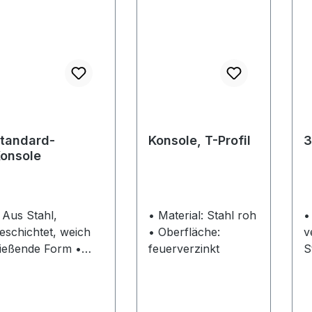
tandard-
Konsole, T-Profil
3
onsole
 Aus Stahl,
• Material: Stahl roh
•
eschichtet, weich
• Oberfläche:
v
ließende Form •
feuerverzinkt
S
chraublochausführ
ng Senkkopf