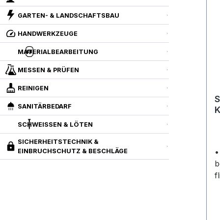
GARTEN- & LANDSCHAFTSBAU
HANDWERKZEUGE
MATERIALBEARBEITUNG
MESSEN & PRÜFEN
REINIGEN
S
SANITÄRBEDARF
K
SCHWEISSEN & LÖTEN
SICHERHEITSTECHNIK &
•
EINBRUCHSCHUTZ & BESCHLÄGE
b
f
S
u