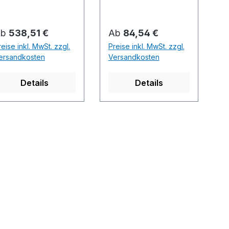
egulärer Preis:
Regulärer Preis:
Ab
538,51 €
Ab
84,54 €
reise inkl. MwSt. zzgl.
Preise inkl. MwSt. zzgl.
ersandkosten
Versandkosten
Details
Details