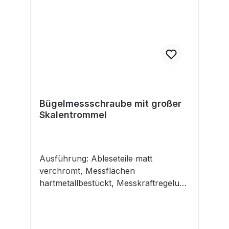
Bügelmessschraube mit großer
Skalentrommel
Ausführung: Ableseteile matt
verchromt, Messflächen
hartmetallbestückt, Messkraftregelung
durch Gefühlsratsche, mit
Handwärmeisolierung, Feststellung
durch Klemmhebel. Lieferung mit