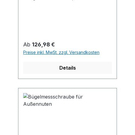
Messkraftregelung durch
Gefühlsratsche, mit
Handwärmeisolierung, Feststellung
durch Klemmhebel. Lieferung ab
Messbereich 25–50 mm mit
Einstellmaß.
Regulärer Preis:
Ab
126,98 €
Preise inkl. MwSt. zzgl. Versandkosten
Details