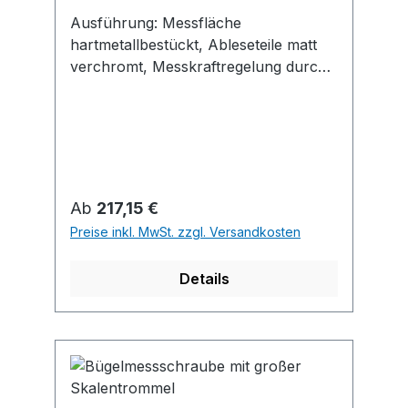
Ausführung: Messfläche
hartmetallbestückt, Ableseteile matt
verchromt, Messkraftregelung durch
Gefühlsratsche. Anwendung: Zum
Messen von Blechen und Bändern.
Regulärer Preis:
Ab
217,15 €
Preise inkl. MwSt. zzgl. Versandkosten
Details