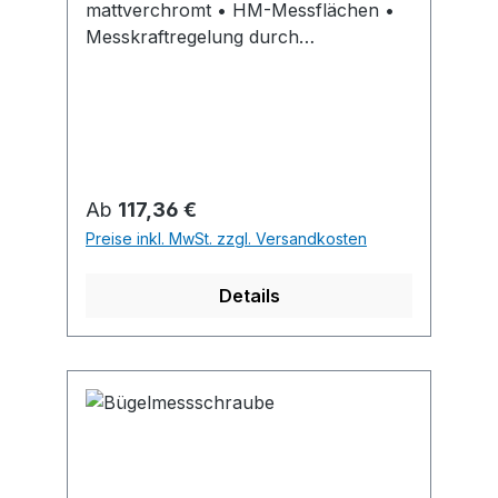
mattverchromt • HM-Messflächen •
Messkraftregelung durch
Gefühlsratsche •
Handwärmeisolierung • Feststellung
durch Klemmhebel Lieferung: Im
Kunststoffetui, ab Messbereich 25–50
mm mit Einstellmaß.
Regulärer Preis:
Ab
117,36 €
Preise inkl. MwSt. zzgl. Versandkosten
Details