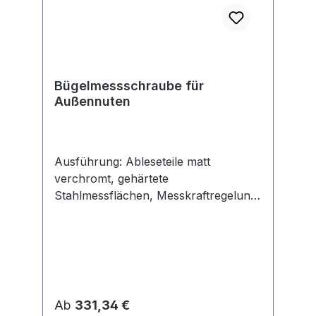
Bügelmessschraube für
Außennuten
Ausführung: Ableseteile matt
verchromt, gehärtete
Stahlmessflächen, Messkraftregelung
durch Gefühlsratsche, mit nicht
drehender Spindel und
Handwärmeisolierung. Lieferung mit
Einstellschlüssel, ab Messbereich 25–
50 mm mit Einstellmaß. Anwendung:
Zum Messen von Außennuten.
Regulärer Preis:
Ab
331,34 €