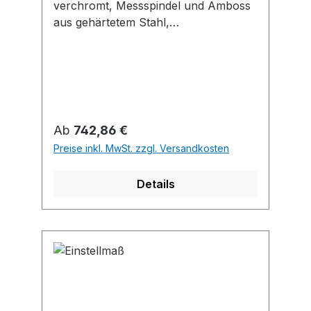
verchromt, Messspindel und Amboss
aus gehärtetem Stahl,
Messkraftregelung durch
Gefühlsratsche, mit
Handwärmeisolierung, Feststellung
durch Klemmhebel. Lieferung ab
Messbereich 25–50 mm mit
Einstellmaß.
Regulärer Preis:
Ab
742,86 €
Preise inkl. MwSt. zzgl. Versandkosten
Details