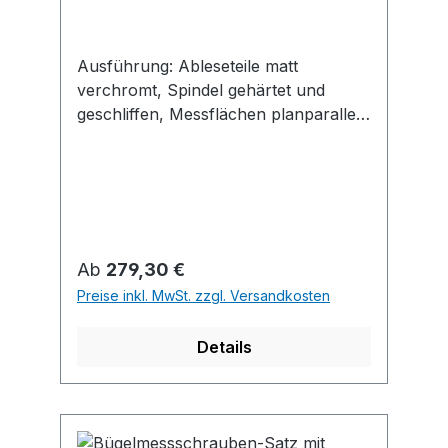
Ausführung: Ableseteile matt
verchromt, Spindel gehärtet und
geschliffen, Messflächen planparallel
geläppt, Messkraftregelung durch
Gefühlsratsche, mit
Handwärmeisolierung, mit
Klemmeinrichtung und
Nachstellmutter. Die Spindelsteigung
ist dem jeweiligen Prismenwinkel
Regulärer Preis:
Ab
279,30 €
angepasst. Lieferung mit Einstellmaß .
Preise inkl. MwSt. zzgl. Versandkosten
Anwendung: Zum Messen von 3-
schneidigen (Prismenwinkel 60°) und
Details
5-schneidigen (Prismenwinkel 108°)
Werkzeugen wie Fräsern, Reibahlen
etc.