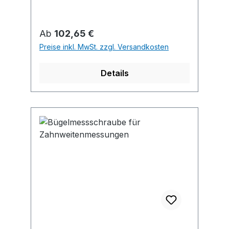
Einstellschlüssel, ab Messbereich 25–
50 mm mit Einstellmaß.
Regulärer Preis:
Ab
102,65 €
Preise inkl. MwSt. zzgl. Versandkosten
Details