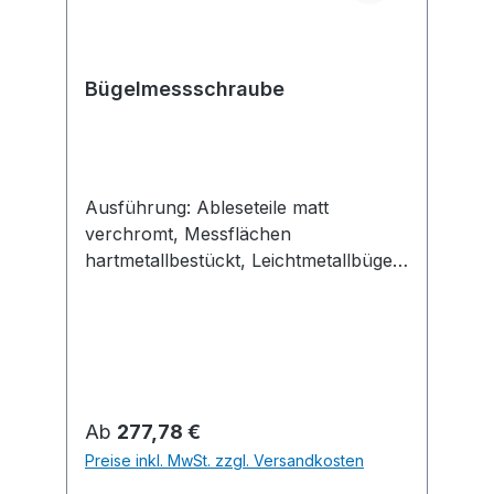
Bügelmessschraube
Ausführung: Ableseteile matt
verchromt, Messflächen
hartmetallbestückt, Leichtmetallbügel,
lackiert. Mit Klemmhebel,
Messkraftregelung durch
Gefühlsratsche und
Handwärmeschutz. Mit
auswechselbaren Einsätzen und
Ambossen. Lieferung mit Einstellmaß.
Regulärer Preis:
Ab
277,78 €
Preise inkl. MwSt. zzgl. Versandkosten