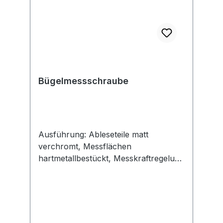
Bügelmessschraube
Ausführung: Ableseteile matt
verchromt, Messflächen
hartmetallbestückt, Messkraftregelung
durch Gefühlsratsche, mit
Handwärmeisolierung, Feststellung
durch Klemmhebel. Lieferung mit
Einstellschlüssel, ab Messbereich 25–
50 mm mit Einstellmaß.