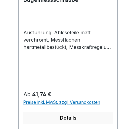
Ausführung: Ableseteile matt
verchromt, Messflächen
hartmetallbestückt, Messkraftregelung
durch Gefühlsratsche, mit
Handwärmeisolierung, Feststellung
durch Klemmhebel. Lieferung mit
Einstellschlüssel, ab Messbereich 25–
50 mm mit Einstellmaß.
Regulärer Preis:
Ab
41,74 €
Preise inkl. MwSt. zzgl. Versandkosten
Details