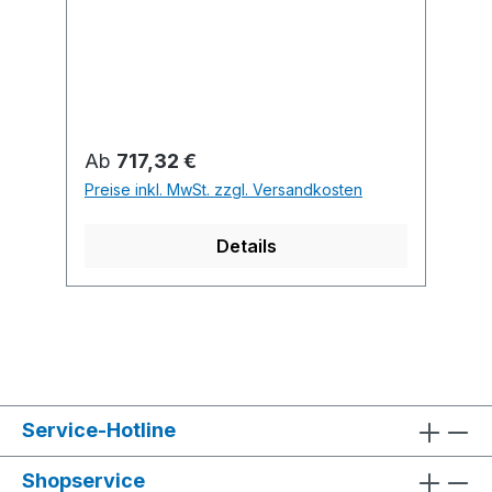
Profilmesserkopf Z2 90 x 40 x 30
mm, SP-Profilmesser und Abweiser
40 mm.
Regulärer Preis:
Ab
717,32 €
Preise inkl. MwSt. zzgl. Versandkosten
Details
Service-Hotline
Shopservice