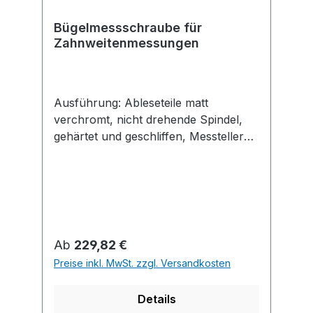
Bügelmessschraube für
Zahnweitenmessungen
Ausführung: Ableseteile matt
verchromt, nicht drehende Spindel,
gehärtet und geschliffen, Messteller
planparallel geläppt,
Messkraftregelung durch
Gefühlsratsche, mit
Handwärmeisolierung. Lieferung mit
Einstellschlüssel, ab Messbereich 25–
50 mm mit Einstellmaß. Anwendung:
Regulärer Preis:
Ab
229,82 €
Zum bezugsfreien Messen der
Preise inkl. MwSt. zzgl. Versandkosten
Zahnweiten von Stirn- und
Zahnrädern für Module 0,8–6,0 mm.
Details
Auch geeignet zur Dickenmessung