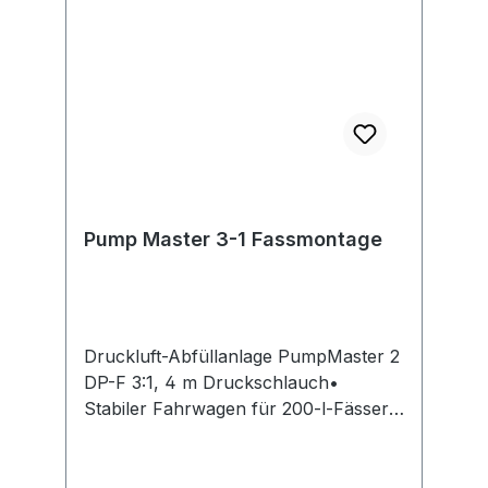
Pump Master 3-1 Fassmontage
Druckluft-Abfüllanlage PumpMaster 2
DP-F 3:1, 4 m Druckschlauch•
Stabiler Fahrwagen für 200-l-Fässer
inkl. Tropfbecher • Druckschlauch 4
m, NW 13, 12,7 mm (G 1/2") • Mit
elektronischem Handdurchlaufzähler