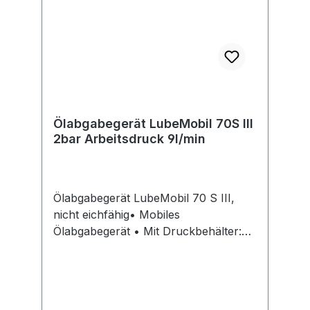
Ölabgabegerät LubeMobil 70S III
2bar Arbeitsdruck 9l/min
Ölabgabegerät LubeMobil 70 S III,
nicht eichfähig• Mobiles
Ölabgabegerät • Mit Druckbehälter:
zur einfachen, netzunabhängigen
Abgabe von Frischölen und
Kühlerfrostschutzkonzentrat in
Werkstatt und Industrie •