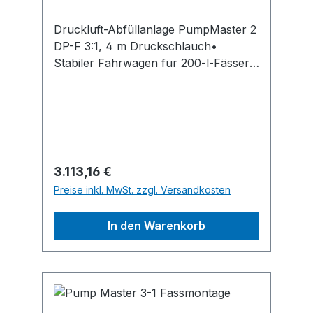
Druckluft-Abfüllanlage PumpMaster 2
DP-F 3:1, 4 m Druckschlauch•
Stabiler Fahrwagen für 200-l-Fässer
inkl. Tropfbecher • Mit
geschlossenem Automatik-
Schlauchaufroller • Druckschlauch
10 m, NW 13, 12,7 mm (G 1/2") • Mit
elektronischem Handdurchlaufzähler
kompl. mit Drehgelenk und Auslauf
Regulärer Preis:
3.113,16 €
für Motorenöl mit Antitropfmundstück
Preise inkl. MwSt. zzgl. Versandkosten
• Saugeinheit und
FassverschraubungHersteller:
In den Warenkorb
SAMOA GmbH, Industriestr. 18, 68519
Viernheim, DE, +49620470950,
hallbauer-viernheim@t-online.de