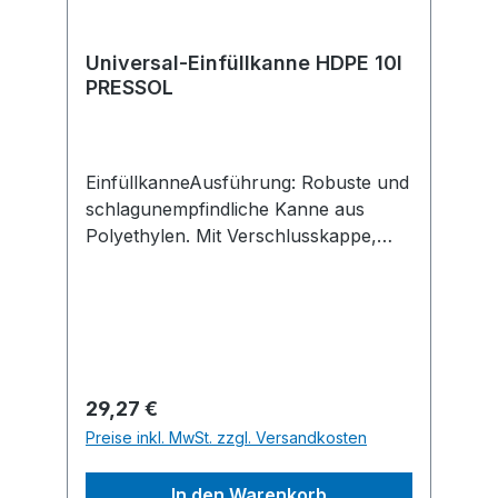
Universal-Einfüllkanne HDPE 10l
PRESSOL
EinfüllkanneAusführung: Robuste und
schlagunempfindliche Kanne aus
Polyethylen. Mit Verschlusskappe,
Füllkappe und Siebeinsatz.
Lebensmittelecht gem. (EU) Nr.
10/2011 und FDA § 21 CFR 177.1520.
Anwendung: Geeignet für flüssige
Kraftstoffe wie Diesel sowie Öl,
AdBlue®, Wasser, Scheibenklar und
Regulärer Preis:
29,27 €
Kühlerfrostschutz.Hersteller: Pressol
Preise inkl. MwSt. zzgl. Versandkosten
Schmiergeräte GmbH,
Tiergartenstraße 5, 79423
In den Warenkorb