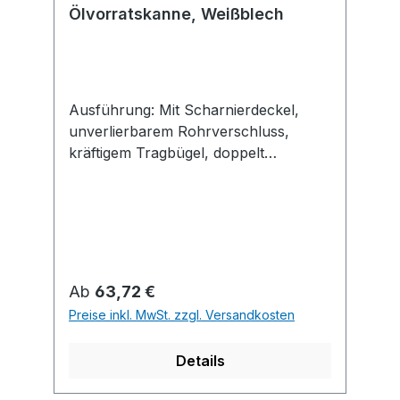
Ölvorratskanne, Weißblech
Ausführung: Mit Scharnierdeckel,
unverlierbarem Rohrverschluss,
kräftigem Tragbügel, doppelt
gebördeltem Boden und geschweißten
Nähten.
Regulärer Preis:
Ab
63,72 €
Preise inkl. MwSt. zzgl. Versandkosten
Details