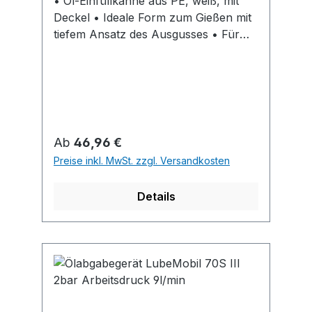
• Öl-Einfüllkanne aus PE, weiß, mit
Deckel • Ideale Form zum Gießen mit
tiefem Ansatz des Ausgusses • Für
Heizöl genauso wie für dicke Öle und
Spurkranzmedium geeignet
Regulärer Preis:
Ab
46,96 €
Preise inkl. MwSt. zzgl. Versandkosten
Details