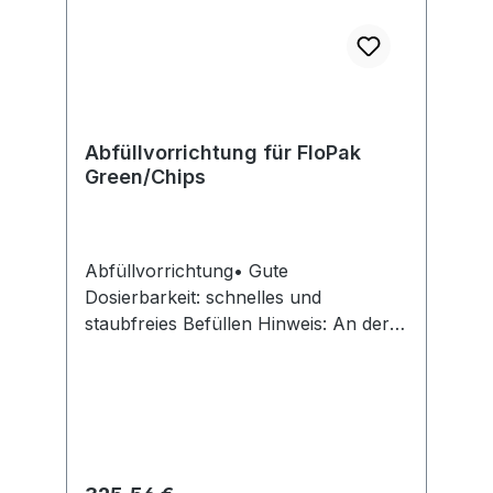
Abfüllvorrichtung für FloPak
Green/Chips
Abfüllvorrichtung• Gute
Dosierbarkeit: schnelles und
staubfreies Befüllen Hinweis: An der
Decke montierbar.Hersteller:
TransPak GmbH, Ettore-Bugatti-
Straße 37, 51149 Köln, DE,
+492203965670, info@transpak.de