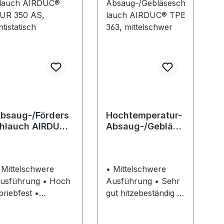
bsaug-/Förders
Hochtemperatur-
hlauch AIRDUC®
Absaug-/Gebläse
UR 350 AS,
schlauch
ntistatisch
AIRDUC® TPE
363,
 Mittelschwere
• Mittelschwere
mittelschwer
sführung • Hoch
Ausführung • Sehr
briebfest •
gut hitzebeständig •
krobenfest • Sehr
Gute Öl-, Benzin-
ute Kälteflexibilität
und