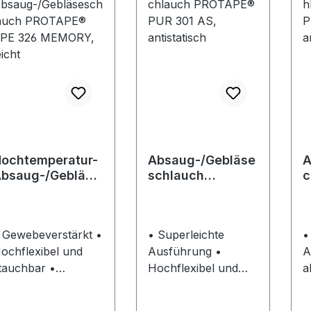
ochtemperatur-
Absaug-/Gebläse
A
bsaug-/Gebläse
schlauch
c
chlauch
PROTAPE® PUR
P
ROTAPE® TPE
301 AS,
a
326 MEMORY,
antistatisch
 Gewebeverstärkt •
• Superleichte
•
eicht
ochflexibel und
Ausführung •
Au
tauchbar •
Hochflexibel und
a
eschützte,
stauchbar 3:1 •
Mi
trömungstechnisch
Abriebfest •
g