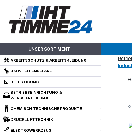
m Hauptinhalt springen
Zur Suche springen
Zur Hauptnavigation springen
UNSER SORTIMENT
Betrie
ARBEITSSCHUTZ & ARBEITSKLEIDUNG
Indus
BAUSTELLENBEDARF
H
BEFESTIGUNG
BETRIEBSEINRICHTUNG &
WERKSTATTBEDARF
CHEMISCH TECHNISCHE PRODUKTE
DRUCKLUFTTECHNIK
ELEKTROWERKZEUG