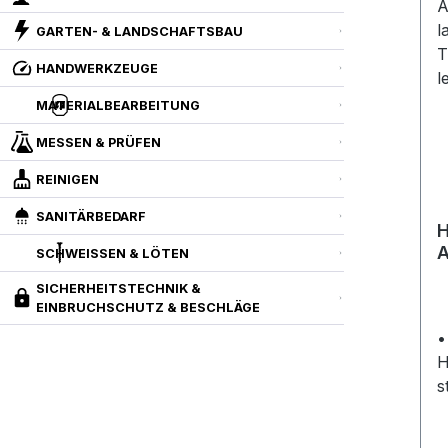
GARTEN- & LANDSCHAFTSBAU
HANDWERKZEUGE
MATERIALBEARBEITUNG
MESSEN & PRÜFEN
REINIGEN
SANITÄRBEDARF
H
A
SCHWEISSEN & LÖTEN
s
SICHERHEITSTECHNIK &
P
EINBRUCHSCHUTZ & BESCHLÄGE
•
l
H
s
G
s