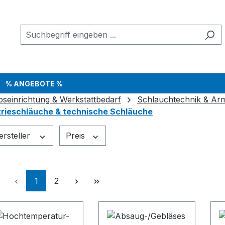
% ANGEBOTE %
bseinrichtung & Werkstattbedarf
Schlauchtechnik & Ar
trieschläuche & technische Schläuche
ersteller
Preis
Seite
Seite
1
2