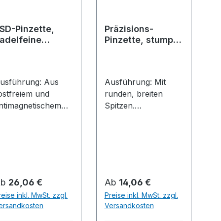
SD-Pinzette,
Präzisions-
adelfeine
Pinzette, stumpfe
pitzen
Form, mit Stumpf-
breiten,
gezahnten
usführung: Aus
Ausführung: Mit
Spitzen
ostfreiem und
runden, breiten
ntimagnetischem
Spitzen.
delstahl. Mit
Anwendung: Für
attierten
universelle
reifflächen für
Präzisionsarbeiten.
ptimalen Halt sowie
Vernickelt. Stumpf-
lendfreier,
breite, gezahnte
chwarzer ESD-
Spitzen, stabil.
egulärer Preis:
Regulärer Preis:
Ab
26,06 €
Ab
14,06 €
eschichtung mit
reise inkl. MwSt. zzgl.
Preise inkl. MwSt. zzgl.
inem
ersandkosten
Versandkosten
berflächenwidersta