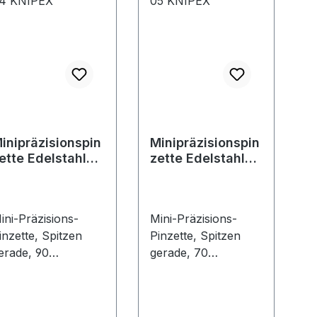
inipräzisionspin
Minipräzisionspin
ette Edelstahl
zette Edelstahl
2 21 04 KNIPEX
92 21 05 KNIPEX
ini-Präzisions-
Mini-Präzisions-
inzette, Spitzen
Pinzette, Spitzen
erade, 90
gerade, 70
mAusführung: Aus
mmAusführung: Aus
delstahl. Rostfrei,
Edelstahl. Rostfrei,
ntimagnetisch und
antimagnetisch und