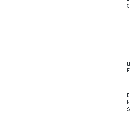
P
O
4
D
i
U
E
2
E
k
S
A
a