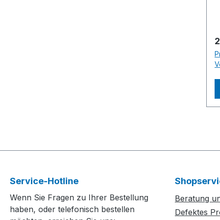
E
m
G
o
R
2
b
P
s
V
B
e
O
n
-
b
g
A
f
M
Service-Hotline
Shopservi
e
Wenn Sie Fragen zu Ihrer Bestellung
Beratung un
g
haben, oder telefonisch bestellen
Defektes Pr
(EP