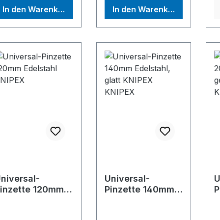
ontagearbeiten.
Montagearbeiten.
n
In den Warenkorb
In den Warenkorb
pitze ca. 0,13 mm
Spitze ca. 1,2 mm
-
reit.Hersteller:
breit.Hersteller:
b
NIPEX-Werk C.
KNIPEX-Werk C.
g
ustav Putsch KG,
Gustav Putsch KG,
A
berkamper Str. 13,
Oberkamper Str. 13,
f
2349 Wuppertal,
42349 Wuppertal,
M
E, +4920247940,
DE, +4920247940,
e
nfo@knipex.de
info@knipex.de
g
(EPA
G
n
niversal-
Universal-
U
inzette 120mm
Pinzette 140mm
P
delstahl KNIPEX
Edelstahl, glatt
2
KNIPEX KNIPEX
g