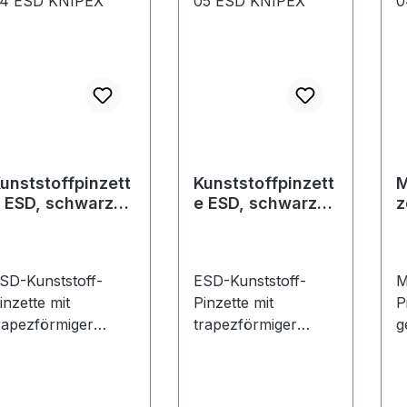
unststoffpinzett
Kunststoffpinzett
M
 ESD, schwarz
e ESD, schwarz
z
2 09 04 ESD
92 09 05 ESD
9
NIPEX
KNIPEX
SD-Kunststoff-
ESD-Kunststoff-
M
inzette mit
Pinzette mit
P
rapezförmiger
trapezförmiger
g
pitze 3,3
Spitze 7,7
m
mAusführung: Aus
mmAusführung: Aus
E
arbonfaserverstärk
carbonfaserverstärk
a