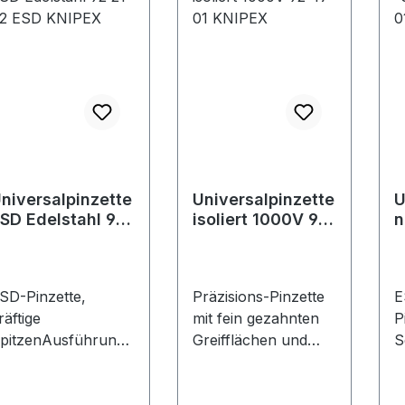
utsch KG,
KNIPEX-Werk C.
W
berkamper Str. 13,
Gustav Putsch KG,
P
2349 Wuppertal,
Oberkamper Str. 13,
O
E, +4920247940,
42349 Wuppertal,
4
nfo@knipex.de
DE, +4920247940,
D
info@knipex.de
i
niversalpinzette
Universalpinzette
U
SD Edelstahl 92
isoliert 1000V 92
n
1 02 ESD KNIPEX
47 01 KNIPEX
9
K
SD-Pinzette,
Präzisions-Pinzette
E
räftige
mit fein gezahnten
P
pitzenAusführung:
Greifflächen und
S
us rostfreiem und
gewinkelten Spitzen,
r
ntimagnetischem
isoliertAusführung:
a