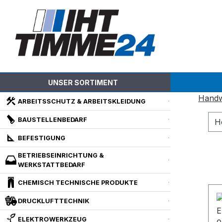
m Hauptinhalt springen
Zur Suche springen
Zur Hauptnavigation springen
UNSER SORTIMENT
Hand
ARBEITSSCHUTZ & ARBEITSKLEIDUNG
BAUSTELLENBEDARF
H
BEFESTIGUNG
BETRIEBSEINRICHTUNG &
WERKSTATTBEDARF
CHEMISCH TECHNISCHE PRODUKTE
DRUCKLUFTTECHNIK
ELEKTROWERKZEUG