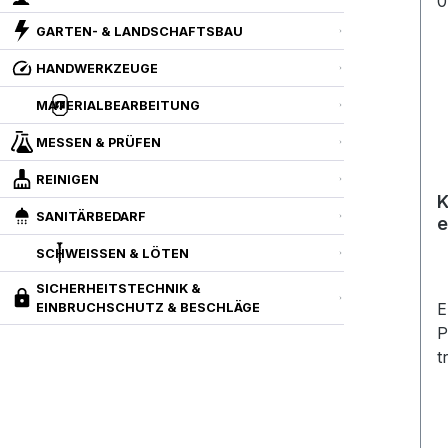
GARTEN- & LANDSCHAFTSBAU
HANDWERKZEUGE
MATERIALBEARBEITUNG
MESSEN & PRÜFEN
REINIGEN
K
SANITÄRBEDARF
e
9
SCHWEISSEN & LÖTEN
K
SICHERHEITSTECHNIK &
E
EINBRUCHSCHUTZ & BESCHLÄGE
P
t
S
m
c