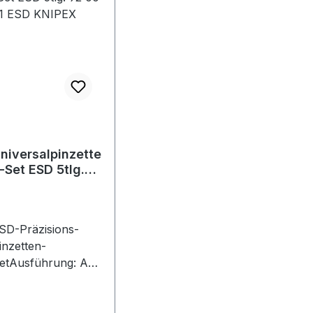
erk C. Gustav
DE, +4920247940,
utsch KG,
info@knipex.de
berkamper Str. 13,
2349 Wuppertal,
E, +4920247940,
nfo@knipex.de
niversalpinzette
-Set ESD 5tlg.
2 00 01 ESD
NIPEX
SD-Präzisions-
inzetten-
etAusführung: Aus
ostfreiem und
ntimagnetischem