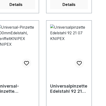
d von 10³
Details
Details
109Ohm. Mit
lendfrei
ebürsteten Spitzen.
nwendung: Für
eine
ontagearbeiten im
lektrostatisch
eschützten Bereich
). Mit glatten
reifflächen und
adelfeinen Spitzen.
niversal-
Universalpinzette
inzette
Edelstahl 92 21
00mmEdelstahl,
07 KNIPEX
eriffeltKNIPEX