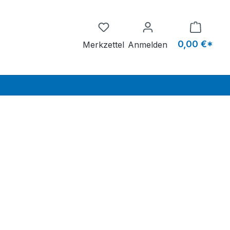
Du hast 0 Produkte auf dem M
0,00 €*
Merkzettel
Anmelden