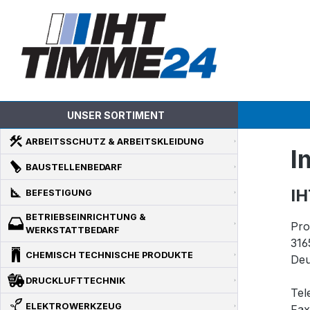
m Hauptinhalt springen
Zur Suche springen
Zur Hauptnavigation springen
UNSER SORTIMENT
ARBEITSSCHUTZ & ARBEITSKLEIDUNG
I
BAUSTELLENBEDARF
I
BEFESTIGUNG
BETRIEBSEINRICHTUNG &
Pro
WERKSTATTBEDARF
316
CHEMISCH TECHNISCHE PRODUKTE
Deu
DRUCKLUFTTECHNIK
Tel
ELEKTROWERKZEUG
Fax