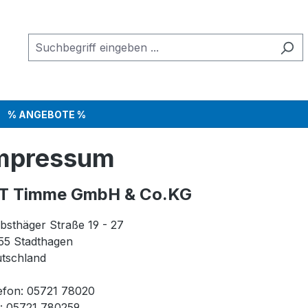
% ANGEBOTE %
mpressum
HT Timme GmbH & Co.KG
bsthäger Straße 19 - 27
55 Stadthagen
tschland
efon: 05721 78020
: 05721 780259