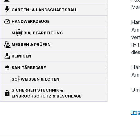
Mai
GARTEN- & LANDSCHAFTSBAU
HANDWERKZEUGE
Han
Amt
MATERIALBEARBEITUNG
ver
IH
MESSEN & PRÜFEN
die
REINIGEN
Han
SANITÄRBEDARF
Amt
SCHWEISSEN & LÖTEN
Ums
SICHERHEITSTECHNIK &
EINBRUCHSCHUTZ & BESCHLÄGE
Im