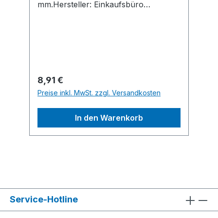
mm.Hersteller: Einkaufsbüro
Deutscher Eisenhändler GmbH, EDE
Platz 1, 42389 Wuppertal, DE,
+4920260960, webkontakt@ede.de
Regulärer Preis:
8,91 €
Preise inkl. MwSt. zzgl. Versandkosten
In den Warenkorb
Service-Hotline