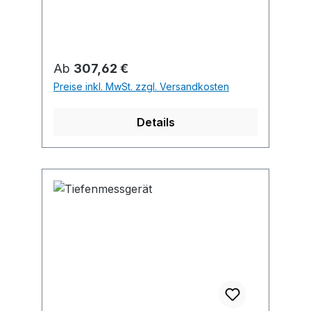
Messfläche, 120°.
Regulärer Preis:
Ab
307,62 €
Preise inkl. MwSt. zzgl. Versandkosten
Details