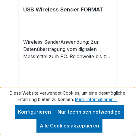
USB Wireless Sender FORMAT
Wireless SenderAnwendung: Zur
Datenübertragung vom digitalen
Messmittel zum PC. Reichweite bis zu
20 Meter.Hersteller: Einkaufsbüro
Deutscher Eisenhändler GmbH, EDE
Platz 1, 42389 Wuppertal, DE,
+4920260960, webkontakt@ede.de
Diese Website verwendet Cookies, um eine bestmögliche
Erfahrung bieten zu können.
Mehr Informationen ...
Regulärer Preis:
154,82 €
Preise inkl. MwSt. zzgl. Versandkosten
Konfigurieren
Nur technisch notwendige
Alle Cookies akzeptieren
In den Warenkorb