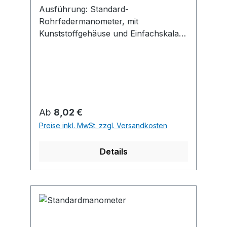
Ausführung: Standard-
Rohrfedermanometer, mit
Kunststoffgehäuse und Einfachskala in
bar, nach EN 837-1.
Genauigkeitsklasse 1,6. Anwendung:
Für gasförmige, flüssige, nicht
hochviskose und nicht kristallisierende
Messstoffe, die Kupferlegierungen
nicht angreifen.
Regulärer Preis:
Ab
8,02 €
Preise inkl. MwSt. zzgl. Versandkosten
Details