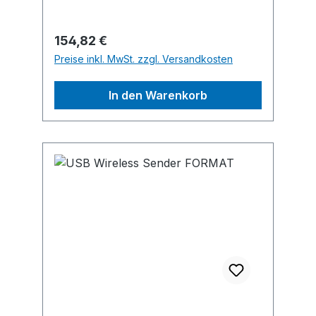
am Interface oder per
Fußschalter.Hersteller: Einkaufsbüro
Regulärer Preis:
154,82 €
Deutscher Eisenhändler GmbH, EDE
Preise inkl. MwSt. zzgl. Versandkosten
Platz 1, 42389 Wuppertal, DE,
+4920260960, webkontakt@ede.de
In den Warenkorb