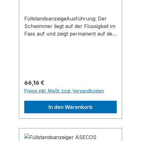
FüllstandsanzeigeAusführung: Der
Schwimmer liegt auf der Flüssigkeit im
Fass auf und zeigt permanent auf der
Volumenskala den Fassinhalt an.
Hinweis: Nicht geeignet für ätzende
Flüssigkeiten wie
Kühlschmierstoffkonzentrate,
Emulsionen, Öle, Frostschutz, Heizöl
etc. sowie flüssige Medien.Hersteller:
Regulärer Preis:
66,16 €
ARIANA Industrie GmbH, Staufener
Preise inkl. MwSt. zzgl. Versandkosten
Str. 2, 79427 Eschbach, DE, +49 7664
50 99 00-0, info@ariana-industrie.de
In den Warenkorb