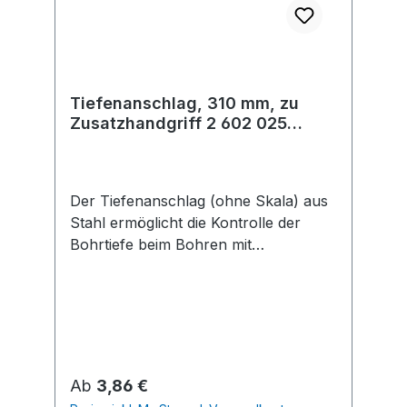
Tiefenanschlag, 310 mm, zu
Zusatzhandgriff 2 602 025
077,...062
Der Tiefenanschlag (ohne Skala) aus
Stahl ermöglicht die Kontrolle der
Bohrtiefe beim Bohren mit
Bohrmaschinen.
Regulärer Preis:
Ab
3,86 €