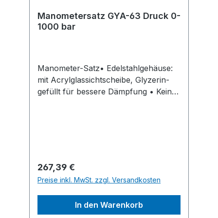
Manometersatz GYA-63 Druck 0-
1000 bar
Manometer-Satz• Edelstahlgehäuse:
mit Acrylglassichtscheibe, Glyzerin-
gefüllt für bessere Dämpfung • Keine
Vibration des Zeigers beim Einsatz von
Motorpumpen • Einsatz: gut ablesbar,
45°-Neigung, kleines Baumaß
Lieferung: Manometer GGY-632 und
Adapter, zum Anschrauben. Hinweis:
Für alle hydraulischen Handpumpen
Regulärer Preis:
267,39 €
des Modells HPS.Hersteller:
Preise inkl. MwSt. zzgl. Versandkosten
Columbus McKinnon EMEA GmbH,
Yale Allee 30, 42329 Wuppertal, DE,
In den Warenkorb
+49202693590,