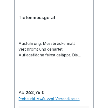
Tiefenmessgerät
Ausführung: Messbrücke matt
verchromt und gehärtet.
Auflagefläche feinst geläppt. Die
Spannzange aus Metall gewährleistet
eine sichere Einspannung der
Messuhr und erhöht so die
Messsicherheit. Eine zusätzliche
Innensechskantschraube erleichtert
das Auswechseln der Messuhr.
Regulärer Preis:
Ab
262,76 €
Messeinsatz mit Außengewinde M2,5.
Preise inkl. MwSt. zzgl. Versandkosten
Die Millimeteranzeige bei Messbereich
30 mm (TM 2/30) ist konzentrisch