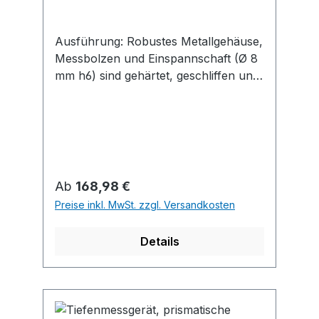
Ausführung: Robustes Metallgehäuse,
Messbolzen und Einspannschaft (Ø 8
mm h6) sind gehärtet, geschliffen und
aus rostfreiem Stahl. Einstellbare
Toleranzmarken. Ebene Messfläche.
Regulärer Preis:
Ab
168,98 €
Preise inkl. MwSt. zzgl. Versandkosten
Details