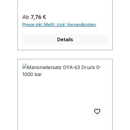
Messstoffe, die Kupferlegierungen
nicht angreifen.
Regulärer Preis:
Ab
7,76 €
Preise inkl. MwSt. zzgl. Versandkosten
Details