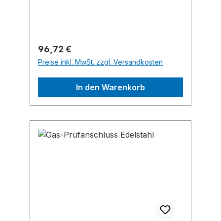
Weiherfeldsiedlung 16-18, 63584
Gründau, DE, +49605192200,
info@asecos.com
Regulärer Preis:
96,72 €
Preise inkl. MwSt. zzgl. Versandkosten
In den Warenkorb