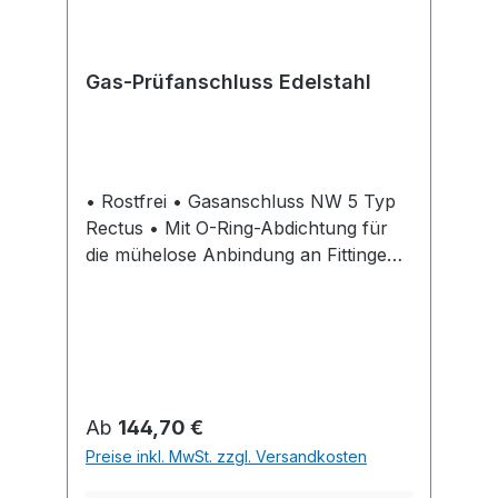
Gas-Prüfanschluss Edelstahl
• Rostfrei • Gasanschluss NW 5 Typ
Rectus • Mit O-Ring-Abdichtung für
die mühelose Anbindung an Fittinge
und Prüföffnungen
Regulärer Preis:
Ab
144,70 €
Preise inkl. MwSt. zzgl. Versandkosten