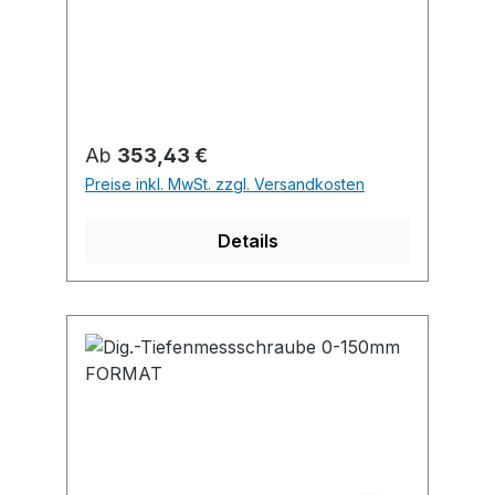
Batterie CR2032 , inkl. prismatischer
Messbrücke.
Regulärer Preis:
Ab
353,43 €
Preise inkl. MwSt. zzgl. Versandkosten
Details