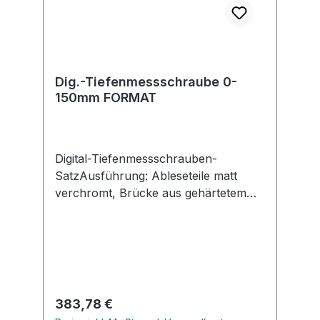
Dig.-Tiefenmessschraube 0-
150mm FORMAT
Digital-Tiefenmessschrauben-
SatzAusführung: Ableseteile matt
verchromt, Brücke aus gehärtetem
Stahl, Messflächen geläppt,
Messkraftregelung durch
Gefühlsratsche, austauschbare
Messnadeln jeweils steigend um 25
mm. Lieferung mit Batterie
CR2032.Hersteller: Einkaufsbüro
Regulärer Preis:
383,78 €
Deutscher Eisenhändler GmbH, EDE