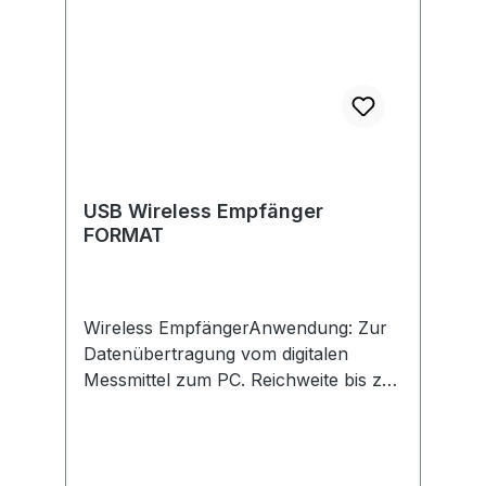
USB Wireless Empfänger
FORMAT
Wireless EmpfängerAnwendung: Zur
Datenübertragung vom digitalen
Messmittel zum PC. Reichweite bis zu
20 Meter. 8 Messgeräte pro
Empfänger. Speicherbar als Textdatei,
Exceltabelle oder in Datenbank.
Messwertübergabe per Daten-Taste,