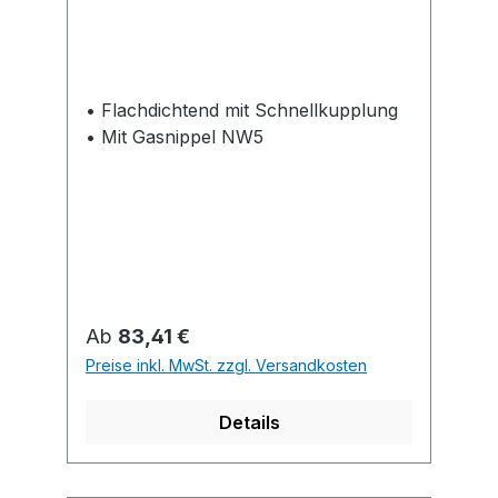
• Flachdichtend mit Schnellkupplung
• Mit Gasnippel NW5
Regulärer Preis:
Ab
83,41 €
Preise inkl. MwSt. zzgl. Versandkosten
Details