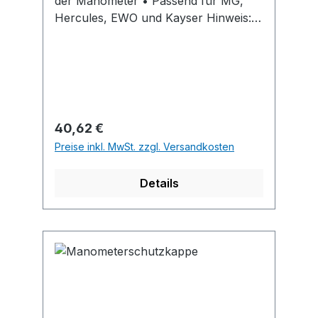
der Manometer • Passend für MG,
Hercules, EWO und Kayser Hinweis:
Die Farbe des Schutzbügels
„Brenngas" kann variieren.
Regulärer Preis:
40,62 €
Preise inkl. MwSt. zzgl. Versandkosten
Details