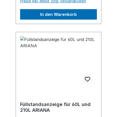
Preise inkl. MwSt. zzgl. Versandkosten
Platz 1, 42389 Wuppertal, DE,
+4920260960, webkontakt@ede.de
In den Warenkorb
Füllstandsanzeige für 60L und
210L ARIANA