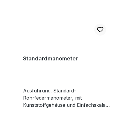
Standardmanometer
Ausführung: Standard-
Rohrfedermanometer, mit
Kunststoffgehäuse und Einfachskala in
bar, nach EN 837-1.
Genauigkeitsklasse 1,6. Anwendung:
Für gasförmige, flüssige, nicht
hochviskose und nicht kristallisierende