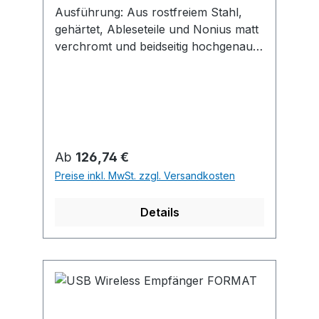
Ausführung: Aus rostfreiem Stahl,
gehärtet, Ableseteile und Nonius matt
verchromt und beidseitig hochgenau
laserskaliert, mit gehärtetem Messstift
und Feststellschraube. Lieferung in
Holzkiste.
Regulärer Preis:
Ab
126,74 €
Preise inkl. MwSt. zzgl. Versandkosten
Details