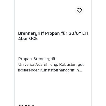
Brennergriff Propan für G3/8" LH
4bar GCE
Propan-Brennergriff
UniversalAusführung: Robuster, gut
isolierender Kunststoffhandgriff in
Blockform, mit langem Momenthebel,
voreinstellbarer Zündflamme und
kombiniertem Hauptabsperr- und
Regelventil. Anwendung: Zum Hart-
und Weichlöten, Anwärmen,
Abbrennen, Schrumpfen und für