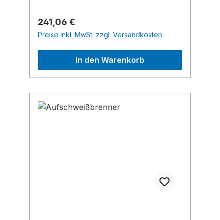
Siegener Straße 81 - 83, 57234
Wilnsdorf-Niederdielfen, DE, +49 (0)
Regulärer Preis:
241,06 €
271 - 39 88-0, info@gruen-gmbh.de
Preise inkl. MwSt. zzgl. Versandkosten
In den Warenkorb