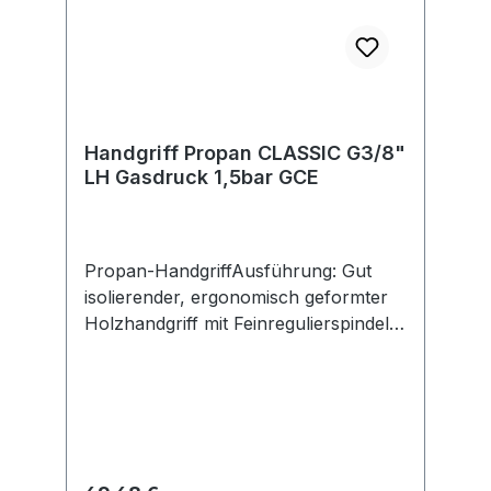
Handgriff Propan CLASSIC G3/8"
LH Gasdruck 1,5bar GCE
Propan-HandgriffAusführung: Gut
isolierender, ergonomisch geformter
Holzhandgriff mit Feinregulierspindel
für Gaseinstellung aus Edelstahl,
Luftdrehschieber. Zudem kann die
Flammeneinstellung reguliert und der
Schlauchanschluss in die jeweilige
Position gedreht werden.Hersteller:
GCE GmbH, Weyherser Weg 8, 36043