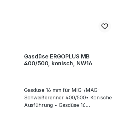
Gasdüse ERGOPLUS MB
400/500, konisch, NW16
Gasdüse 16 mm für MIG-/MAG-
Schweißbrenner 400/500• Konische
Ausführung • Gasdüse 16
mmHersteller: Trafimet
Schweisstechnik GmbH,
Bismarckstraße 9, 36251 Bad Hersfeld,
DE, +49667490011, info@trafimet.de