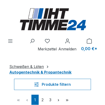
Zum Hauptinhalt springen
Du hast 0 Produkte auf dem M
0,00 €*
Merkzettel
Anmelden
Schweißen & Löten
Autogentechnik & Propantechnik
Produkte filtern
Seite
Seite
Seite
1
2
3