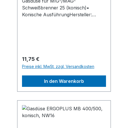
Gasdüse für MIG-/MAG-
Schweißbrenner 25 (konisch)•
Konische AusführungHersteller:
Trafimet Schweisstechnik GmbH,
Bismarckstraße 9, 36251 Bad Hersfeld,
DE, +49667490011, info@trafimet.de
Regulärer Preis:
11,75 €
Preise inkl. MwSt. zzgl. Versandkosten
In den Warenkorb