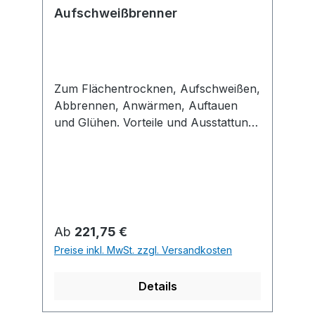
Aufschweißbrenner
Zum Flächentrocknen, Aufschweißen,
Abbrennen, Anwärmen, Auftauen
und Glühen. Vorteile und Ausstattung:
• Handbrennergriff aus Kunststoff mit
Regulier- und Momenthebelventil G
3/8" LH-KN x AG M14 x 1 KN • Mit
Verbindungsrohr • Mit Federstütze •
Mit Edelstahl-Brennerkopf Technische
Daten: Schlauchanschluss: G 3/8"
Regulärer Preis:
Ab
221,75 €
LH-KN Betriebsdruck: 1,5 bis 4,0 bar
Preise inkl. MwSt. zzgl. Versandkosten
Details