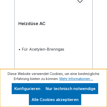
Verbrauchsgeräten mit einem
Gesamtanschlusswert bis 1,5 kg/h,
kann auf den Einsatz eines
Gasströmungswächters verzichtet
werden.Hersteller: GOK Regler-und
Heizdüse AC
Armaturen-GmbH & Co. KG,
Obernbreiter Str. 2-16, 97340
Marktbreit, DE, +4993324040,
info@gok.de
• Für Acetylen-Brenngas
Diese Website verwendet Cookies, um eine bestmögliche
Erfahrung bieten zu können.
Mehr Informationen ...
Konfigurieren
Nur technisch notwendige
Regulärer Preis:
54,87 €
Alle Cookies akzeptieren
Preise inkl. MwSt. zzgl. Versandkosten