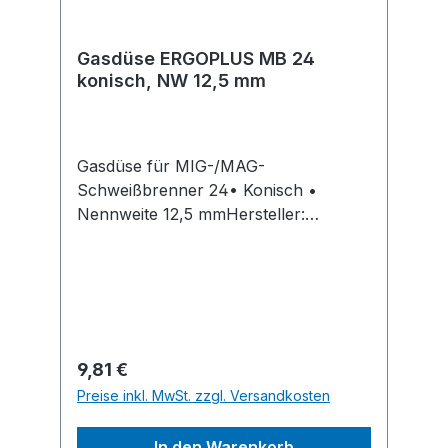
Gasdüse ERGOPLUS MB 24
konisch, NW 12,5 mm
Gasdüse für MIG-/MAG-
Schweißbrenner 24• Konisch •
Nennweite 12,5 mmHersteller:
Trafimet Schweisstechnik GmbH,
Bismarckstraße 9, 36251 Bad Hersfeld,
DE, +49667490011, info@trafimet.de
Regulärer Preis:
9,81 €
Preise inkl. MwSt. zzgl. Versandkosten
In den Warenkorb