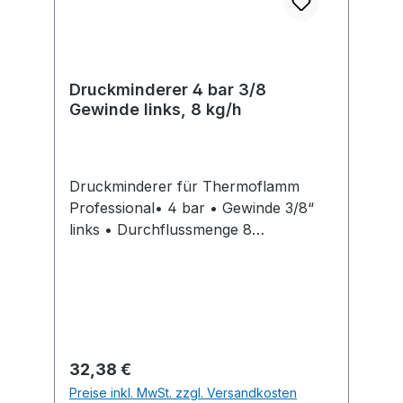
Druckminderer 4 bar 3/8
Gewinde links, 8 kg/h
Druckminderer für Thermoflamm
Professional• 4 bar • Gewinde 3/8“
links • Durchflussmenge 8
kg/hHersteller: GLORIA Haus- und
Gartengeräte GmbH, Därmannsbusch
7, 58456 Witten, DE, +4923027000,
info@gloria-garten.com
Regulärer Preis:
32,38 €
Preise inkl. MwSt. zzgl. Versandkosten