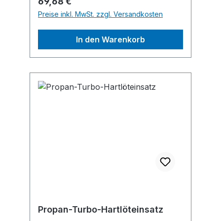
Regulärer Preis:
69,68 €
Fulda, DE, +4966183930, sales-
Preise inkl. MwSt. zzgl. Versandkosten
fulda@gcegroup.com
In den Warenkorb
Propan-Turbo-Hartlöteinsatz