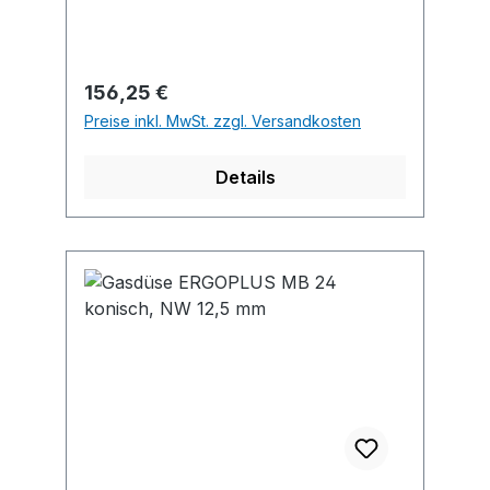
Genauigkeit Hinweis:
Produktaussehen kann variieren.
Regulärer Preis:
156,25 €
Preise inkl. MwSt. zzgl. Versandkosten
Details