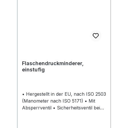
sowie allen GARDENA
RohrenHinweis: Kein Lagerartikel!
Beschaffung erfolgt kurzfristig.
Abweichende Lieferzeit. Beachten Sie
die VE! Artikel ist von der Rücknahme
ausgeschlossen!Hersteller: Gardena
Deutschland GmbH, Hans-Lorenser-
Str. 40, 89079 Ulm, DE, +497314900,
verkauf@gardena.com
Flaschendruckminderer,
einstufig
• Hergestellt in der EU, nach ISO 2503
(Manometer nach ISO 5171) • Mit
Absperrventil • Sicherheitsventil beim
Sauerstoff Druckminderer • Körper
aus geschmiedetem Messing • Hohe