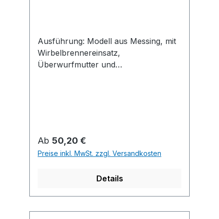
Ausführung: Modell aus Messing, mit
Wirbelbrennereinsatz,
Überwurfmutter und
abschraubbarem, verchromtem
Edelstahlmundstück, für max. 2,5 bar
Überdruck. Die Luft wird automatisch
angesaugt. Anwendung: Speziell zum
Hartlöten von Kupferrohren.
Regulärer Preis:
Ab
50,20 €
Preise inkl. MwSt. zzgl. Versandkosten
Details