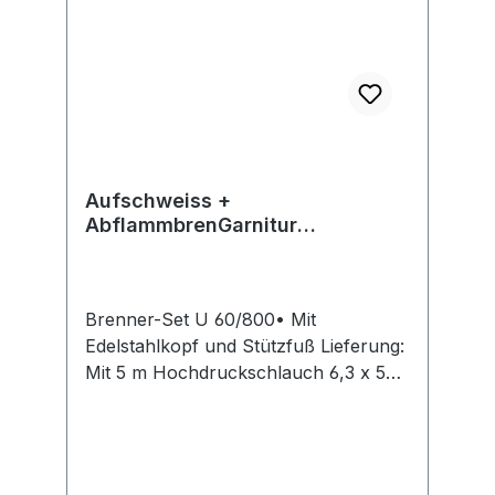
Aufschweiss +
AbflammbrenGarnitur
m.Schlauch
Brenner-Set U 60/800• Mit
Edelstahlkopf und Stützfuß Lieferung:
Mit 5 m Hochdruckschlauch 6,3 x 5
mm und Sicherheits-Mitteldruckregler
4 bar mit integrierter
Schlauchbruchsicherung.Hersteller:
Grün GmbH Spezialmaschinenfabrik,