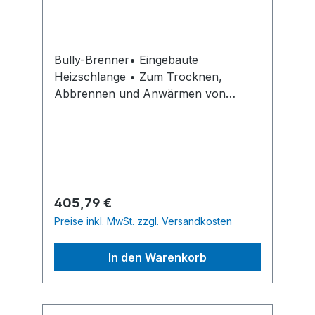
Bully-Brenner• Eingebaute
Heizschlange • Zum Trocknen,
Abbrennen und Anwärmen von
TeerdeckenHersteller: Grün GmbH
Spezialmaschinenfabrik, Siegener
Straße 81 - 83, 57234 Wilnsdorf-
Niederdielfen, DE, +49 (0) 271 - 39
88-0, info@gruen-gmbh.de
Regulärer Preis:
405,79 €
Preise inkl. MwSt. zzgl. Versandkosten
In den Warenkorb