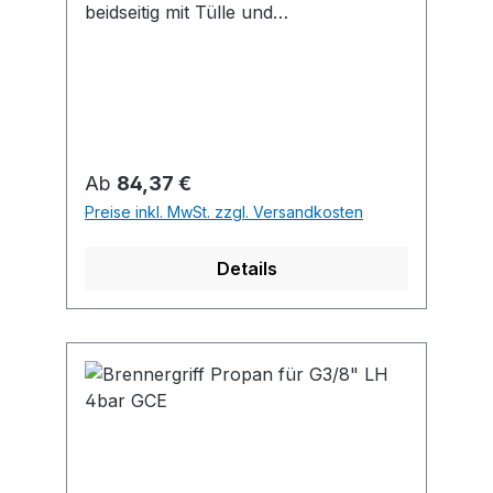
beidseitig mit Tülle und
Überwurfmutter G 1/4" R bzw. G 3/8"
L Autogengarnitur (AG): Schläuche
mit Schlauchverbinder
Autogenzwillingsgarnitur (AZG):
Schläuche vulkanisiert
Regulärer Preis:
Ab
84,37 €
Preise inkl. MwSt. zzgl. Versandkosten
Details