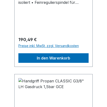
isoliert • Feinregulierspindel für
Gaseinstellung aus Edelstahl •
Luftdrehschieber und Kolbenbrenner
mit Kolbenhalterung • Regulierbare
Flammeneinstellung •
Schlauchanschluss drehbarHersteller:
GCE GmbH, Weyherser Weg 8, 36043
Regulärer Preis:
190,49 €
Fulda, DE, +4966183930, sales-
Preise inkl. MwSt. zzgl. Versandkosten
fulda@gcegroup.com
In den Warenkorb