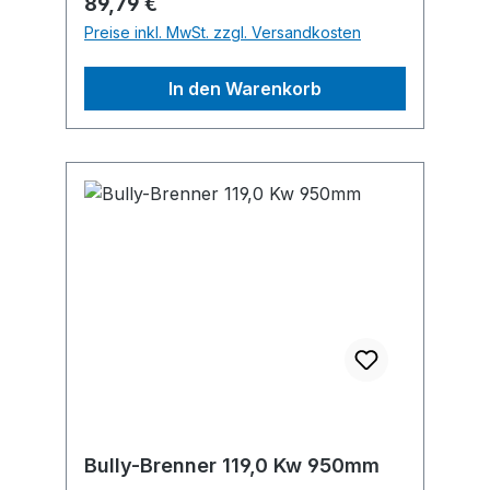
Regulärer Preis:
89,79 €
vieles mehr.Hersteller: GCE GmbH,
Preise inkl. MwSt. zzgl. Versandkosten
Weyherser Weg 8, 36043 Fulda, DE,
+4966183930, sales-
In den Warenkorb
fulda@gcegroup.com
Bully-Brenner 119,0 Kw 950mm