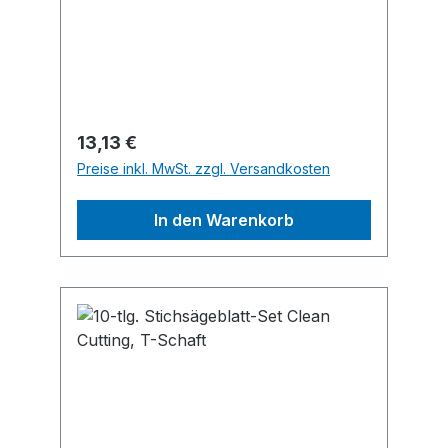
und Kurvenschnitte in Weichholz.
Regulärer Preis:
13,13 €
Preise inkl. MwSt. zzgl. Versandkosten
In den Warenkorb