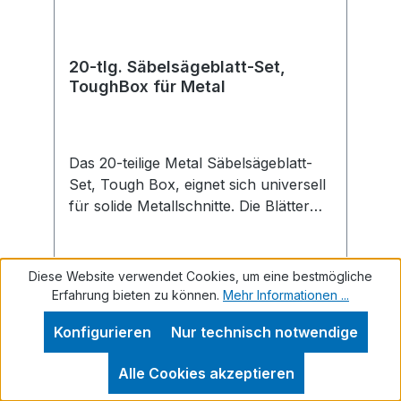
20-tlg. Säbelsägeblatt-Set,
ToughBox für Metal
Das 20-teilige Metal Säbelsägeblatt-
Set, Tough Box, eignet sich universell
für solide Metallschnitte. Die Blätter
eignen sich ideal für Feinschnitte bei
verschiedenen Metallmaterialien und
zum Sägen von Stahlrohren und -
Diese Website verwendet Cookies, um eine bestmögliche
profilen.
Erfahrung bieten zu können.
Mehr Informationen ...
Konfigurieren
Nur technisch notwendige
Regulärer Preis:
85,87 €
Preise inkl. MwSt. zzgl. Versandkosten
Alle Cookies akzeptieren