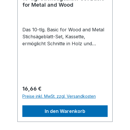
for Metal and Wood
Das 10-tlg. Basic for Wood and Metal
Stichsägeblatt-Set, Kassette,
ermöglicht Schnitte in Holz und
Metall. Es enthält Blätter für gerade
und Kurvenschnitte in Weichholz.
Außerdem enthält es Blätter für
zuverlässige Schnitte in Metall und
Metallrohre.
Regulärer Preis:
16,66 €
Preise inkl. MwSt. zzgl. Versandkosten
In den Warenkorb