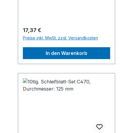
und Kurvenschnitte in Weichholz.
Regulärer Preis:
17,37 €
Preise inkl. MwSt. zzgl. Versandkosten
In den Warenkorb