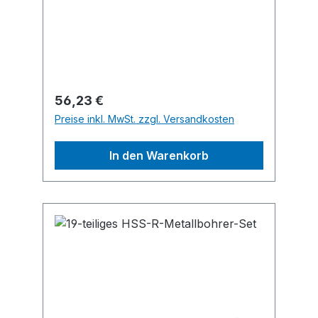
Metall. Das Set enthält Blätter zum
Schneiden von Stahlrohren, Profilen
und Holz.
Regulärer Preis:
56,23 €
Preise inkl. MwSt. zzgl. Versandkosten
In den Warenkorb