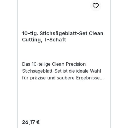
10-tlg. Stichsägeblatt-Set Clean
Cutting, T-Schaft
Das 10-teilige Clean Precision
Stichsägeblatt-Set ist die ideale Wahl
für präzise und saubere Ergebnisse
bei der Holzbearbeitung. Es enthält
Sägeblätter für feine und präzise,
gerade und Kurvenschnitte in
Weichholz, Hartholz und Laminat.
Regulärer Preis:
26,17 €