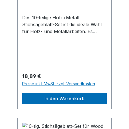
Das 10-teilige Holz+Metall
Stichsägeblatt-Set ist die ideale Wahl
für Holz- und Metallarbeiten. Es
enthält neben Sägeblättern für grobe,
schnelle und feine Schnitte auch
welche für gerade und Kurvenschnitte
in Weichholz. Es enthält außerdem
Sägeblätter für zuverlässige Schnitte
in Metall.
Regulärer Preis:
18,89 €
Preise inkl. MwSt. zzgl. Versandkosten
In den Warenkorb