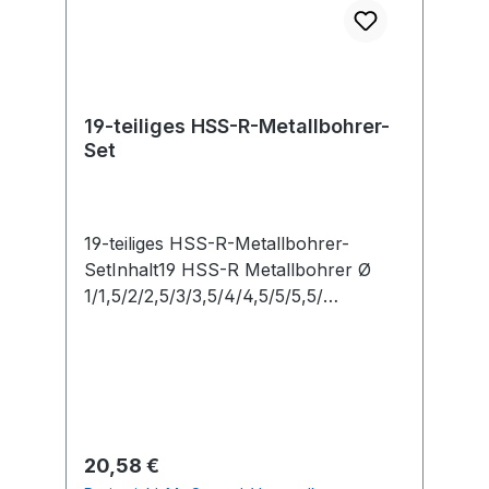
19-teiliges HSS-R-Metallbohrer-
Set
19-teiliges HSS-R-Metallbohrer-
SetInhalt19 HSS-R Metallbohrer Ø
1/1,5/2/2,5/3/3,5/4/4,5/5/5,5/
6/6,5/7/7,5/8/8,5/9/9,5/10 mm
Regulärer Preis:
20,58 €