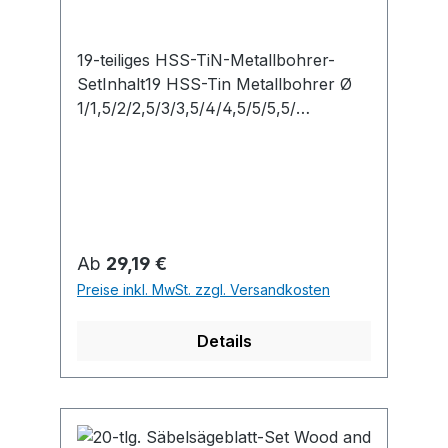
19-teiliges HSS-TiN-Metallbohrer-
SetInhalt19 HSS-Tin Metallbohrer Ø
1/1,5/2/2,5/3/3,5/4/4,5/5/5,5/
6/6,5/7/7,5/8/8,5/9/9,5/10 mm
Regulärer Preis:
Ab
29,19 €
Preise inkl. MwSt. zzgl. Versandkosten
Details