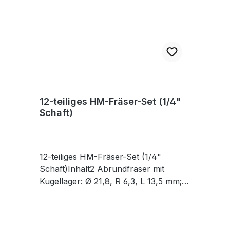
das Konformität mit strengen
Toleranzen, präzises Bohren und
einen festen Halt der
Befestigungsmaterialien garantiert.
12-teiliges HM-Fräser-Set (1/4"
Schaft)
12-teiliges HM-Fräser-Set (1/4"
Schaft)Inhalt2 Abrundfräser mit
Kugellager: Ø 21,8, R 6,3, L 13,5 mm; Ø
28,1, R 9,5, L 16,5 mm 1 Bündigfräser:
Ø 12,7, L 13 mm 1 Fasefräser: Ø 31,5 /
Winkel 45°, L 15 mm 2 Hohlkehlfräser: