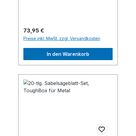
Stahlrohren, Profilen mit kleinem
Durchmesser und Holz mit Nägeln.
Regulärer Preis:
73,95 €
Preise inkl. MwSt. zzgl. Versandkosten
In den Warenkorb