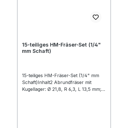
15-teiliges HM-Fräser-Set (1/4"
mm Schaft)
15-teiliges HM-Fräser-Set (1/4" mm
Schaft)Inhalt2 Abrundfräser mit
Kugellager: Ø 21,8, R 6,3, L 13,5 mm; Ø
28,1, R 9,5, L 16,5 mm 1 Laminat-
Bündigfräser: Ø 12,7, L 13 mm 1
Falzfräser: Ø 22,2, L 12,7 mm 1
Fasefräser: Ø 31,5 / Winkel 45°, L 15
mm 2 Hohlkehlfräser: Ø 9,5, R 4,8, L