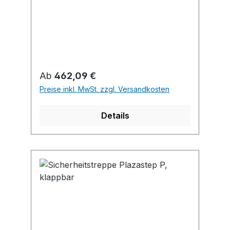
und Abstieg durch 47°-
Neigungswinkel • Stufenbreite: 360
mm • Stufentiefe: 230 mm • Stufen
mit rutschsicherem Gummibelag
Regulärer Preis:
Ab
462,09 €
Preise inkl. MwSt. zzgl. Versandkosten
Details