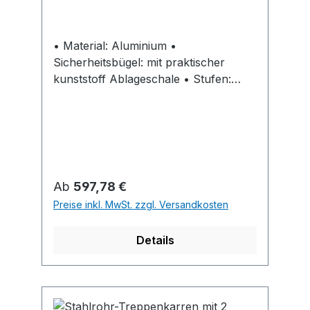
• Material: Aluminium •
Sicherheitsbügel: mit praktischer
kunststoff Ablageschale • Stufen:
Aluminium, geriffelt, 205 x 360 mm •
Holme: Kunststoff-Abschlüsse • Mit
Rollen zum leichten Verschieben der
Treppe bei Ausführung mit 3 und 4
Stufen • Belastung: max. 150 kg •
Geprüfte Sicherheit: entspricht der
Regulärer Preis:
Ab
597,78 €
Norm EN 14 183
Preise inkl. MwSt. zzgl. Versandkosten
Details