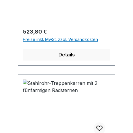
dreiarmigen Radsternen mit je 3
Vollgummi-Rädern und Stern-
Feststeller
Regulärer Preis:
523,80 €
Preise inkl. MwSt. zzgl. Versandkosten
Details