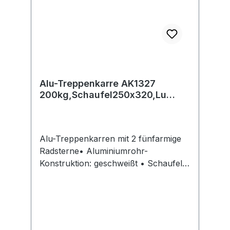
info@fetra.de
Alu-Treppenkarre AK1327
200kg,Schaufel250x320,Lu
fetra
Alu-Treppenkarren mit 2 fünfarmige
Radsterne• Aluminiumrohr-
Konstruktion: geschweißt • Schaufel:
Aluminiumblech zum Anschrauben,
austauschbar • Bereifung: 2 Lufträder:
Ø 260 x 85 mm, auf Kunststoff-
Felgen, 2 fünfarmige Radsterne: mit je
5 TPE-Rädern Ø 125 mm • Naben: