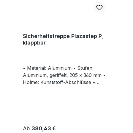
Sicherheitstreppe Plazastep P,
klappbar
• Material: Aluminium • Stufen:
Aluminium, geriffelt, 205 x 360 mm •
Holme: Kunststoff-Abschlüsse •
Belastung: max. 150 kg • Geprüfte
Sicherheit: entspricht der Norm EN 14
183
Regulärer Preis:
Ab
380,43 €