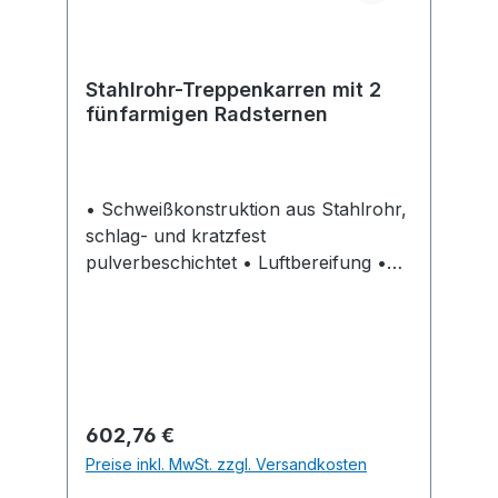
Stahlrohr-Treppenkarren mit 2
fünfarmigen Radsternen
• Schweißkonstruktion aus Stahlrohr,
schlag- und kratzfest
pulverbeschichtet • Luftbereifung •
Sicherheitsgriffe • Schaufel aus
Stahlblech, konisch • Mit 2
fünfarmigen Radsternen mit je 5
Vollgummi-Rädern und mit Präzisions-
Rillenkugellager • Zur problemlosen
Fahrt auf ebener Strecke
Regulärer Preis:
602,76 €
Preise inkl. MwSt. zzgl. Versandkosten