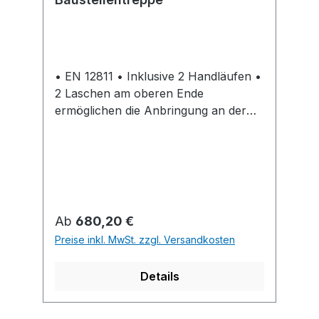
• EN 12811 • Inklusive 2 Handläufen •
2 Laschen am oberen Ende
ermöglichen die Anbringung an der
Betondecke • Universell einsetzbar •
Verzinkt • Zur schnellen und sicheren
Begehbarkeit auf Baustellen • Mit den
Bautreppen können
Höhenunterschiede von bis zu 4,75 m
mit nur einer Treppe überwunden
Regulärer Preis:
Ab
680,20 €
werden
Preise inkl. MwSt. zzgl. Versandkosten
Details