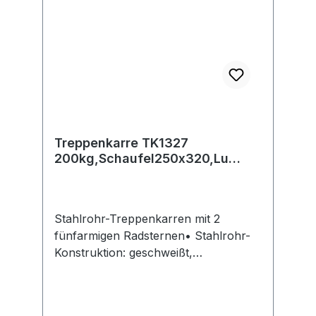
Rollen, Kannen, Eimer etc.
Anbausatz-Sternfeststeller, bei
Bestellung Treppenkarren
angeben.Hersteller: Fechtel
Transportgeräte GmbH,
Industriestrasse 17-21, 33829
Borgholzhausen, DE, +49542594940,
info@fetra.de
Treppenkarre TK1327
200kg,Schaufel250x320,Lu
fetra
Stahlrohr-Treppenkarren mit 2
fünfarmigen Radsternen• Stahlrohr-
Konstruktion: geschweißt,
pulverbeschichtet in RAL 5007
brillantblau • Griffe: Sicherheitsgriffe
mit Handeinfassung • Schaufel: