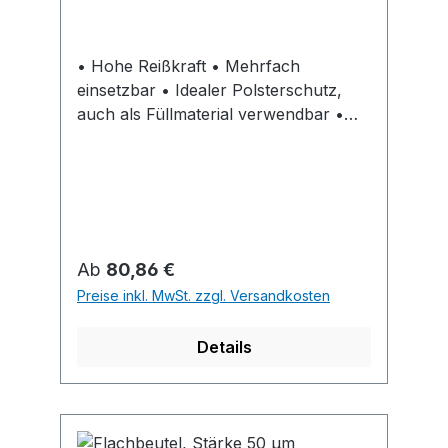
• Hohe Reißkraft • Mehrfach
einsetzbar • Idealer Polsterschutz,
auch als Füllmaterial verwendbar •
Verhindert Kratzer und Druckstellen
auf glatten Oberflächen
Regulärer Preis:
Ab
80,86 €
Preise inkl. MwSt. zzgl. Versandkosten
Details