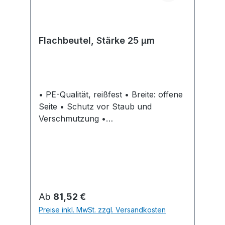
Flachbeutel, Stärke 25 µm
• PE-Qualität, reißfest • Breite: offene
Seite • Schutz vor Staub und
Verschmutzung •
Lebensmittelrechtlich unbedenklich,
gem. EU-Richtlinie 76/769 EWG und
2002/95/EG werden weder
Weichmacherstoffe noch Blei,
Quecksilber, polybromierte Biphenyle,
Cadmium, sechswertiges Chrom und
Regulärer Preis:
Ab
81,52 €
polybromierter Diphenylether
Preise inkl. MwSt. zzgl. Versandkosten
eingesetzt( auf Anfrage erhalten Sie