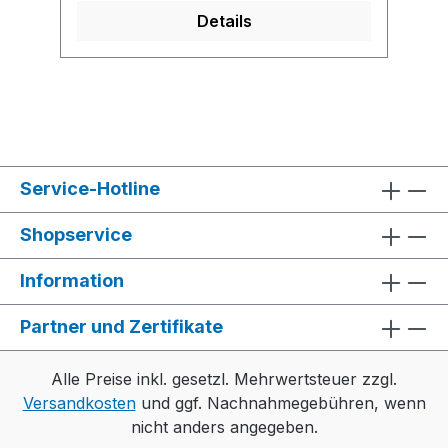
von uns eine
Details
Lebensmittelunbedenklichkeitserkläru
ng) • Frei von Kieselsäure (Silicic
Acid) Hinweis: Auf Anfrage auch
bedruckt lieferbar.
Service-Hotline
Shopservice
Information
Partner und Zertifikate
Alle Preise inkl. gesetzl. Mehrwertsteuer zzgl.
Versandkosten
und ggf. Nachnahmegebühren, wenn
nicht anders angegeben.