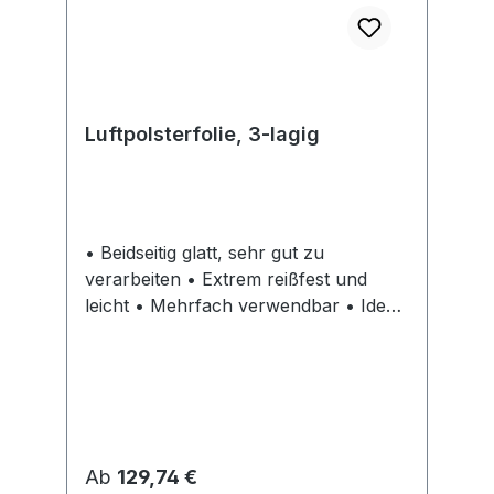
Luftpolsterfolie, 3-lagig
• Beidseitig glatt, sehr gut zu
verarbeiten • Extrem reißfest und
leicht • Mehrfach verwendbar • Ideal
zum Verpacken von empfindlichen
Waren • Schutz gegen Staub, Nässe,
Kratzern, Bruch oder extremen
Temperaturen Hinweis: Auf Anfrage
auch in weiteren Größen und
perforiert lieferbar.
Regulärer Preis:
Ab
129,74 €