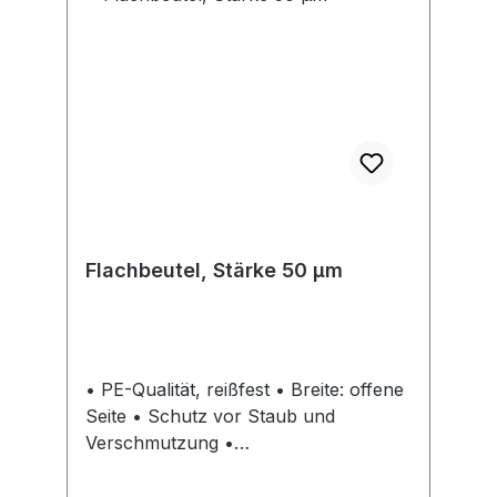
Flachbeutel, Stärke 50 µm
• PE-Qualität, reißfest • Breite: offene
Seite • Schutz vor Staub und
Verschmutzung •
Lebensmittelrechtlich unbedenklich,
gem. EU-Richtlinie 76/769 EWG und