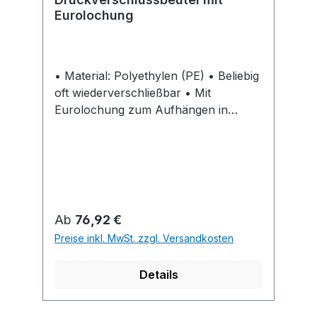
Eurolochung
• Material: Polyethylen (PE) • Beliebig
oft wiederverschließbar • Mit
Eurolochung zum Aufhängen in
Verkaufsregalen • Breite: offene Seite
Hinweis: Lebensmittelrechtlich
unbedenklich gem. EU-Richtlinie
76/769 EWG und 2002/95/EG werden
weder Weichmacherstoffe noch Blei,
Quecksilber, polybromierte Biphenyle,
Regulärer Preis:
Ab
76,92 €
Cadmium, sechswertiges Chrom und
Preise inkl. MwSt. zzgl. Versandkosten
polybromierter Diphenylether
eingesetzt.
Details