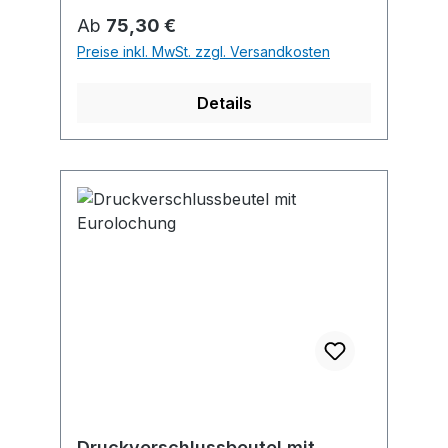
Cadmium, sechswertiges Chrom und
Regulärer Preis:
Ab
75,30 €
polybromierter Diphenylether
Preise inkl. MwSt. zzgl. Versandkosten
eingesetzt.
Details
Druckverschlussbeutel mit