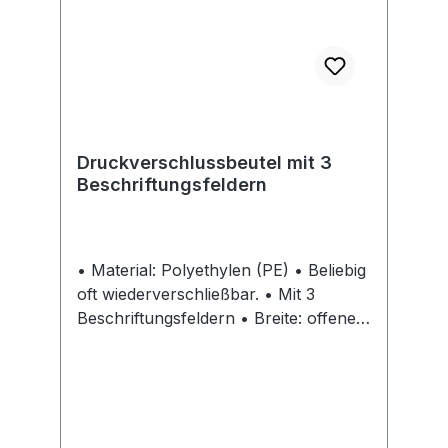
Druckverschlussbeutel mit 3
Beschriftungsfeldern
• Material: Polyethylen (PE) • Beliebig
oft wiederverschließbar. • Mit 3
Beschriftungsfeldern • Breite: offene
Seite Hinweis: Lebensmittelrechtlich
unbedenklich: gem. EU-Richtlinie
76/769 EWG und 2002/95/EG werden
weder Weichmacherstoffe noch Blei,
Quecksilber, polybromierte Biphenyle,