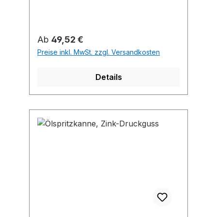
nahezu vollständige
Behälterentleerung Hinweis: Ölen
über Kopf nicht möglich.
Regulärer Preis:
Ab
49,52 €
Preise inkl. MwSt. zzgl. Versandkosten
Details