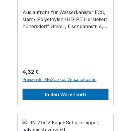
Auslaufrohr für Wasserkanister ECO,
starr• Polyethylen (HD-PE)Hersteller:
hünersdorff GmbH, Eisenbahnstr. 6,
71636 Ludwigsburg, DE,
+4971411470, info@huenersdorff.de
Regulärer Preis:
4,32 €
Preise inkl. MwSt. zzgl. Versandkosten
In den Warenkorb