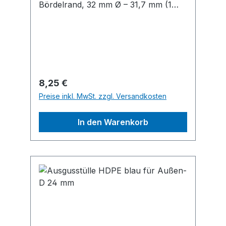
Bördelrand, 32 mm Ø – 31,7 mm (1
1/4") Lieferung: Im Beutel mit
Etikett.Hersteller: W. Kirchhoff GmbH,
Hullerweg 1, 49134 Wallenhorst, DE,
+49540787070, info@wkirchhoff.com
Regulärer Preis:
8,25 €
Preise inkl. MwSt. zzgl. Versandkosten
In den Warenkorb