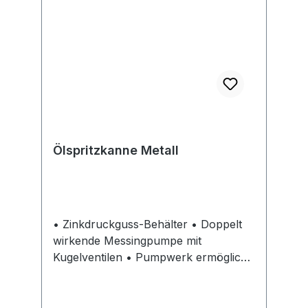
Ölspritzkanne Metall
• Zinkdruckguss-Behälter • Doppelt
wirkende Messingpumpe mit
Kugelventilen • Pumpwerk ermöglicht
dosierte Tropfenabgabe • Durch
kugelgelagerte und
schwerkraftgeführte Ansauglanze