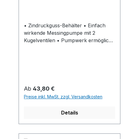
• Zindruckguss-Behälter • Einfach
wirkende Messingpumpe mit 2
Kugelventilen • Pumpwerk ermöglicht
dosierte Tropfenabgabe • Durch
kugelgelagerte und
schwerkraftgeführte Ansauglanze
nahezu vollständige
Behälterentleerung Hinweis: Ölen
über Kopf nicht möglich.
Regulärer Preis:
Ab
43,80 €
Preise inkl. MwSt. zzgl. Versandkosten
Details