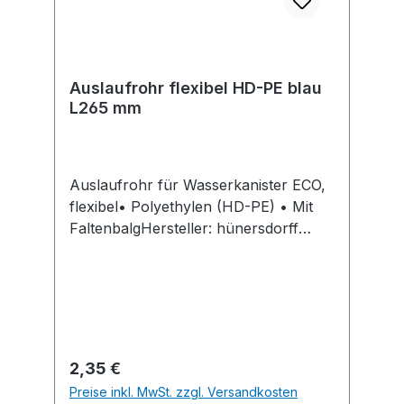
Auslaufrohr flexibel HD-PE blau
L265 mm
Auslaufrohr für Wasserkanister ECO,
flexibel• Polyethylen (HD-PE) • Mit
FaltenbalgHersteller: hünersdorff
GmbH, Eisenbahnstr. 6, 71636
Ludwigsburg, DE, +4971411470,
info@huenersdorff.de
Regulärer Preis:
2,35 €
Preise inkl. MwSt. zzgl. Versandkosten