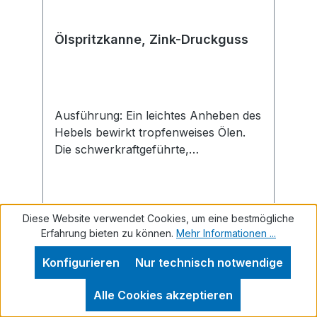
Ölspritzkanne, Zink-Druckguss
Ausführung: Ein leichtes Anheben des
Hebels bewirkt tropfenweises Ölen.
Die schwerkraftgeführte,
kugelgelagerte Ansauglanze sorgt für
eine nahezu vollständige
Behälterentleerung. Anwendung:
Geeignet für dick- und dünnflüssige
Diese Website verwendet Cookies, um eine bestmögliche
Erfahrung bieten zu können.
Mehr Informationen ...
Öle und synthetische Schmierstoffe.
Nicht für aggressive Öle geeignet.
Regulärer Preis:
Ab
39,68 €
Konfigurieren
Nur technisch notwendige
Behälter aus Zink-Druckguss. Durch
Preise inkl. MwSt. zzgl. Versandkosten
doppelt wirkende Messing-
Alle Cookies akzeptieren
Druckpumpe ist das Ölen in fast jeder
Details