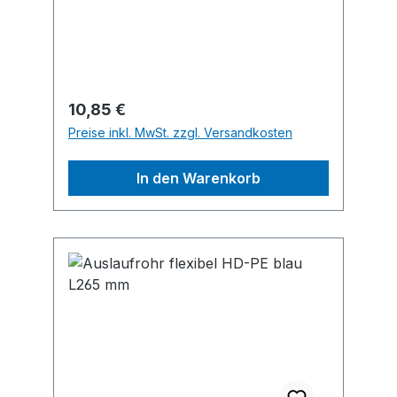
Schmiergeräte GmbH,
Tiergartenstraße 5, 79423
Heitersheim, DE, +4976659346000,
service@pressol.com
Regulärer Preis:
10,85 €
Preise inkl. MwSt. zzgl. Versandkosten
In den Warenkorb