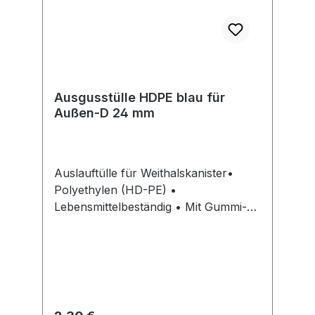
Ausgusstülle HDPE blau für
Außen-D 24 mm
Auslauftülle für Weithalskanister•
Polyethylen (HD-PE) •
Lebensmittelbeständig • Mit Gummi-
DichtungsringHersteller: hünersdorff
GmbH, Eisenbahnstr. 6, 71636
Ludwigsburg, DE, +4971411470,
info@huenersdorff.de