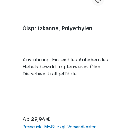
Ölspritzkanne, Polyethylen
Ausführung: Ein leichtes Anheben des
Hebels bewirkt tropfenweises Ölen.
Die schwerkraftgeführte,
kugelgelagerte Ansauglanze sorgt für
eine nahezu vollständige
Behälterentleerung. Anwendung:
Geeignet für dick- und dünnflüssige
Öle und synthetische Schmierstoffe.
Nicht für aggressive Öle geeignet.
Regulärer Preis:
Ab
29,94 €
Behälter aus Polyethylen, mit einfach
Preise inkl. MwSt. zzgl. Versandkosten
wirkender Messing-Druckpumpe.