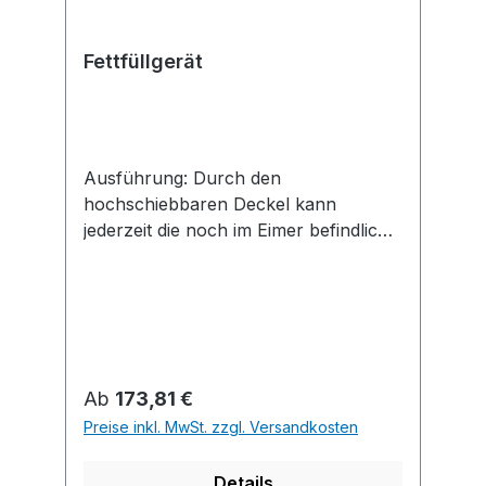
Fettfüllgerät
Ausführung: Durch den
hochschiebbaren Deckel kann
jederzeit die noch im Eimer befindliche
Fettmenge geprüft werden. Die
Füllkupplung ist schräg aufgesetzt, so
können auch Fettpressen mit schräg
eingesetztem Füllnippel problemlos
befüllt werden. Lieferung mit
Saugrohr, Füllnippel M10 x 1 zum
Regulärer Preis:
Ab
173,81 €
Umrüsten von Fettpressen anderer
Preise inkl. MwSt. zzgl. Versandkosten
Fabrikate und Staubkappe an der
Füllkupplung, mit einer Kette
Details