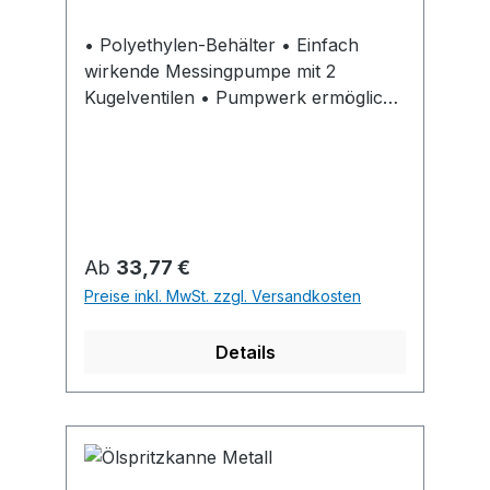
• Polyethylen-Behälter • Einfach
wirkende Messingpumpe mit 2
Kugelventilen • Pumpwerk ermöglicht
dosierte Tropfenabgabe • Durch
kugelgelagerte und
schwerkraftgeführte Ansauglanze
nahezu vollständige
Behälterentleerung Hinweis: Ölen
über Kopf nicht möglich.
Regulärer Preis:
Ab
33,77 €
Preise inkl. MwSt. zzgl. Versandkosten
Details