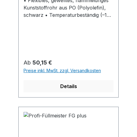
• Flexibles, gewelltes, flammwidriges
Kunststoffrohr aus PO (Polyolefin),
schwarz • Temperaturbeständig (–15
°C bis +90 °C) • Druckfestigkeit: 320 •
Klassifizierung: 2232 /VDE 0605 / DIN
61386 • Für leichte
Druckbeanspruchung
Regulärer Preis:
Ab
50,15 €
Preise inkl. MwSt. zzgl. Versandkosten
Details