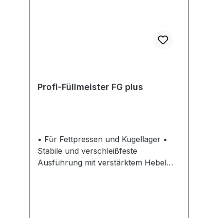
Profi-Füllmeister FG plus
• Für Fettpressen und Kugellager •
Stabile und verschleißfeste
Ausführung mit verstärktem Hebel
aus Stahl • Erhöhte Ansaugleistung
durch längeren Hub und vergrößerte
Ansaug- und Ventilöffnungen • Mit
Fettfolgedeckel, Staubschutzdeckel,