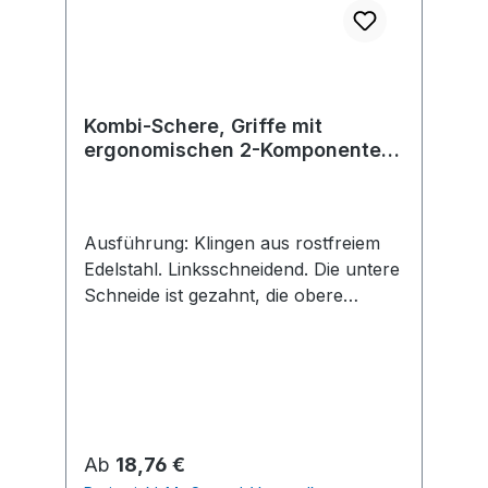
Kombi-Schere, Griffe mit
ergonomischen 2-Komponenten-
Griffhüllen D48-2
Ausführung: Klingen aus rostfreiem
Edelstahl. Linksschneidend. Die untere
Schneide ist gezahnt, die obere
Schneide glatt. Mit Feder zum
selbsttätigen Öffnen und
Verschlussriegel. Anwendung: Zum
Schneiden von Papier, Pappe, Stoff,
Feinblech, Leder, Schnur etc. Griffe
mit ergonomischen 2-Komponenten-
Regulärer Preis:
Ab
18,76 €
Griffhüllen.