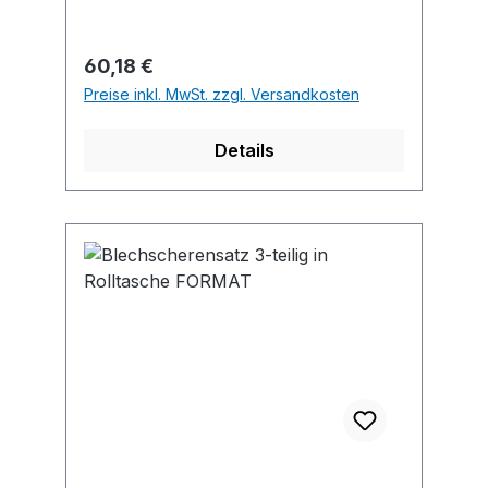
Edelstahl bis 0,7 mm.
Regulärer Preis:
60,18 €
Preise inkl. MwSt. zzgl. Versandkosten
Details