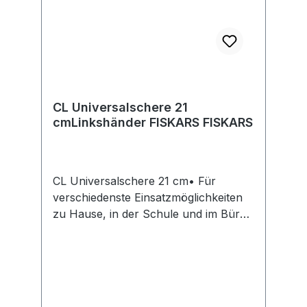
CL Universalschere 21
cmLinkshänder FISKARS FISKARS
CL Universalschere 21 cm• Für
verschiedenste Einsatzmöglichkeiten
zu Hause, in der Schule und im Büro
• Einstellbare
KlingenspannungHinweis: Kein
Lagerartikel, die Beschaffung erfolgt
kurzfristig. Abgabe nur in VE! Artikel
ist von der Rücknahme