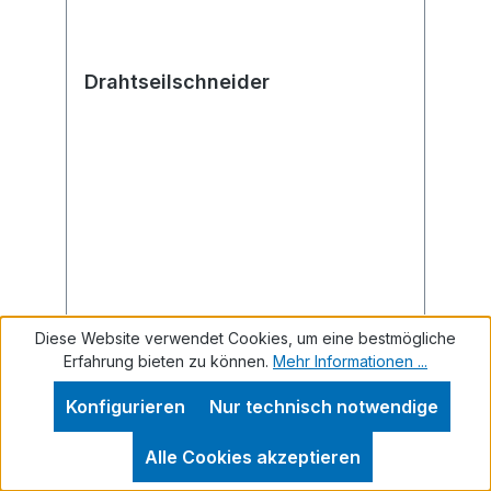
Drahtseilschneider
Diese Website verwendet Cookies, um eine bestmögliche
Erfahrung bieten zu können.
Mehr Informationen ...
Konfigurieren
Nur technisch notwendige
Regulärer Preis:
Ab
92,54 €
Preise inkl. MwSt. zzgl. Versandkosten
Alle Cookies akzeptieren