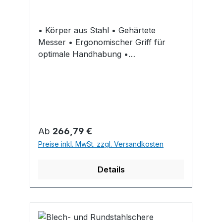
• Körper aus Stahl • Gehärtete
Messer • Ergonomischer Griff für
optimale Handhabung •
Handhebelsicherung als Unfallschutz
• Verstellbare Niederhalter • Zum
Schneiden von Blech-, Flach- und
Rundstahl • Für den Einsatz bei
Montagearbeiten, in Lehrwerkstätten,
Schlossereien und
Regulärer Preis:
Ab
266,79 €
Installationsbetrieben
Preise inkl. MwSt. zzgl. Versandkosten
Details