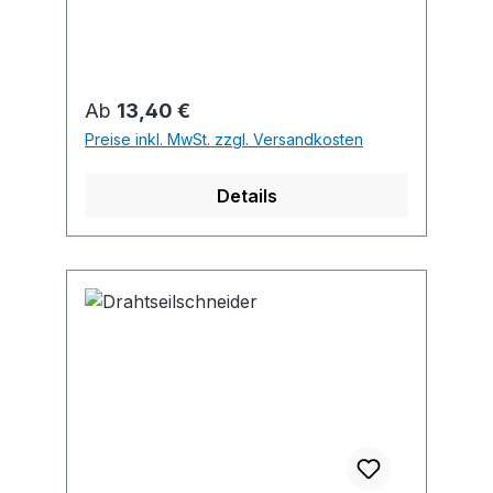
Verschlussriegel. Anwendung: Zum
Schneiden von Papier, Pappe, Stoff,
Feinblech, Leder, Schnur etc. Griffe
mit Kunststoffhüllen.
Regulärer Preis:
Ab
13,40 €
Preise inkl. MwSt. zzgl. Versandkosten
Details