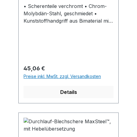
• Scherenteile verchromt • Chrom-
Molybdän-Stahl, geschmiedet •
Kunststoffhandgriff aus Bimaterial mit
Abgleitschutz • Einhandbedienung,
automatischer Schnappriegel
Schneidleistung: Blech bis 1,2 mm,
Edelstahl bis 0,7 mm.
Regulärer Preis:
45,06 €
Preise inkl. MwSt. zzgl. Versandkosten
Details