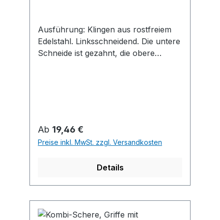
Ausführung: Klingen aus rostfreiem
Edelstahl. Linksschneidend. Die untere
Schneide ist gezahnt, die obere
Schneide glatt. Mit Feder zum
selbsttätigen Öffnen und
Verschlussriegel, Anschläge mit
schlagdämpfenden Gummieinlagen.
Griffe aus Aluminium mit
handschonenden Weichstoffeinlagen.
Regulärer Preis:
Ab
19,46 €
Anwendung: Zum Schneiden von
Preise inkl. MwSt. zzgl. Versandkosten
Papier, Pappe, Stoff, Feinblech, Leder,
Schnur etc.
Details