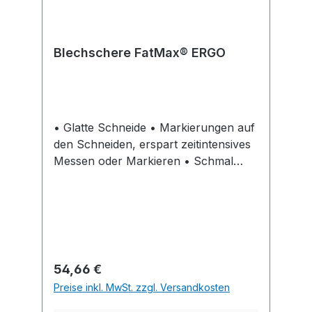
Blechschere FatMax® ERGO
• Glatte Schneide • Markierungen auf
den Schneiden, erspart zeitintensives
Messen oder Markieren • Schmal
zulaufende Backen • Öffnen und
Schließen mit einer Hand
Schneidleistung: Blech bis 1,2 mm,
Edelstahl bis 0,8 mm.
Regulärer Preis:
54,66 €
Preise inkl. MwSt. zzgl. Versandkosten