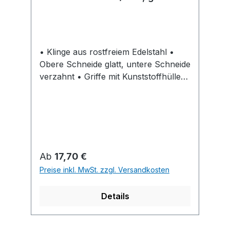
• Klinge aus rostfreiem Edelstahl •
Obere Schneide glatt, untere Schneide
verzahnt • Griffe mit Kunststoffhüllen
und Abgleitschutz • Mit Öffnungsfeder
und Verschlussriegel • Zum
Schneiden von Papier, Pappe, Stoff,
Feinblech, Leder, Schnur usw.
Regulärer Preis:
Ab
17,70 €
Preise inkl. MwSt. zzgl. Versandkosten
Details