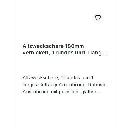
Allzweckschere 180mm
vernickelt, 1 rundes und 1 langes
Griffauge KIESEL
Allzweckschere, 1 rundes und 1
langes GriffaugeAusführung: Robuste
Ausführung mit polierten, glatten
Schneiden, vernickelt. Mit einem
langen und einem runden
Griffauge.Hersteller: Kiesel GmbH,
Baindter Straße 29, 88255 Baienfurt,
DE, +49 751 5004-0, info@kiesel.net