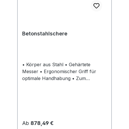
Betonstahlschere
• Körper aus Stahl • Gehärtete
Messer • Ergonomischer Griff für
optimale Handhabung • Zum
Schneiden von Betonbindedraht
Regulärer Preis:
Ab
878,49 €