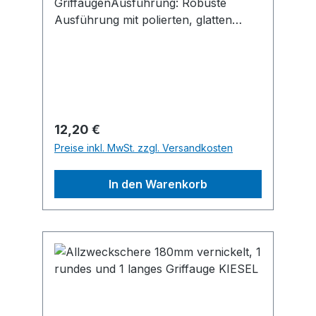
GriffaugenAusführung: Robuste
Ausführung mit polierten, glatten
Schneiden, vernickelt. Mit zwei
runden Griffaugen.Hersteller: Kiesel
GmbH, Baindter Straße 29, 88255
Baienfurt, DE, +49 751 5004-0,
info@kiesel.net
Regulärer Preis:
12,20 €
Preise inkl. MwSt. zzgl. Versandkosten
In den Warenkorb