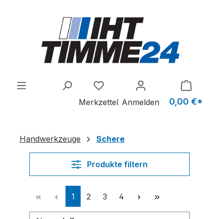
Zum Hauptinhalt springen
Du hast 0 Produkte auf dem M
0,00 €*
Merkzettel
Anmelden
Handwerkzeuge
Schere
Produkte filtern
Seite
Seite
Seite
Seite
1
2
3
4