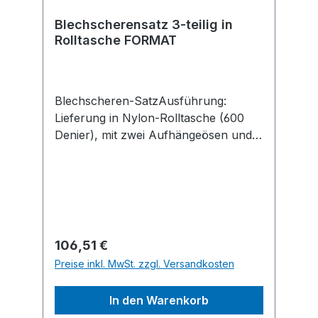
Blechscherensatz 3-teilig in
Rolltasche FORMAT
Blechscheren-SatzAusführung:
Lieferung in Nylon-Rolltasche (600
Denier), mit zwei Aufhängeösen und
Klettschließband. Satzinhalt: 2 Ideal-
Blechscheren für Edelstahl,
rechtsschneidend und linksscheidend
Scherenkopf aus Edelstahl, im Gesenk
geschmiedet und komplett vergütet,
Schneiden induktiv gehärtet (min. 59
Regulärer Preis:
106,51 €
HRC), mit Mikroverzahnung. Griffe mit
Preise inkl. MwSt. zzgl. Versandkosten
ergonomischen Kunststoffhüllen,
Abgleitschutz und Aufhängeöse. Für
In den Warenkorb
gerade, durchlaufende Schnitte sowie