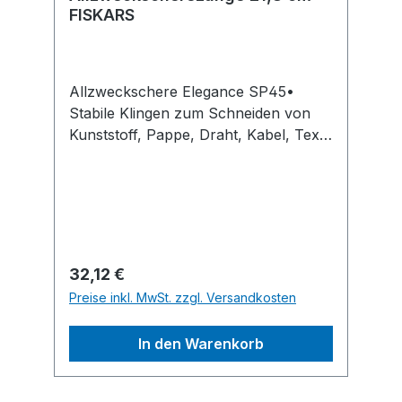
FISKARS
Allzweckschere Elegance SP45•
Stabile Klingen zum Schneiden von
Kunststoff, Pappe, Draht, Kabel, Textil
etc. • Kraftsparende, ergonomische
Griffe aus glasfaserverstärktem
Kunststoff • Klingen aus rostfreiem
StahlHinweis: Kein Lagerartikel!
Beschaffung erfolgt kurzfristig.
Abweichende Lieferzeit. Beachten Sie
Regulärer Preis:
32,12 €
die VE! Artikel ist von der Rücknahme
Preise inkl. MwSt. zzgl. Versandkosten
ausgeschlossen!Hersteller: Fiskars
Germany GmbH, Kölner Straße 10,
In den Warenkorb
65760 Eschborn, DE,
+498000051810, info.de@fiskars.com