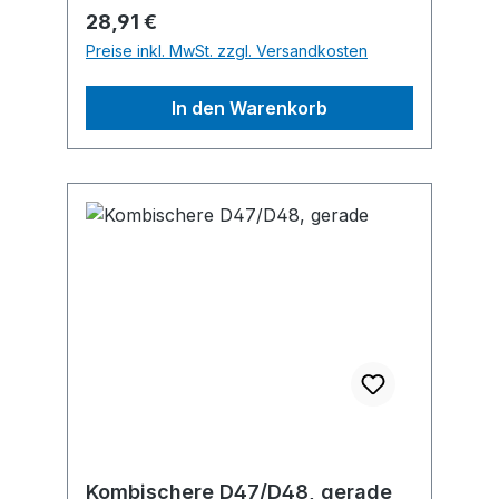
ausgeschlossen!Hersteller: Fiskars
Regulärer Preis:
28,91 €
Germany GmbH, Kölner Straße 10,
Preise inkl. MwSt. zzgl. Versandkosten
65760 Eschborn, DE,
+498000051810, info.de@fiskars.com
In den Warenkorb
Kombischere D47/D48, gerade