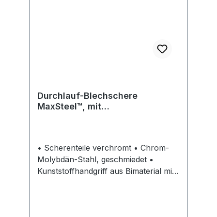
Durchlauf-Blechschere
MaxSteel™, mit
Hebelübersetzung
• Scherenteile verchromt • Chrom-
Molybdän-Stahl, geschmiedet •
Kunststoffhandgriff aus Bimaterial mit
Abgleitschutz • Einhandbedienung,
automatischer Schnappriegel
Schneidleistung: Blech bis 1,2 mm,