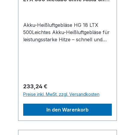
Ladegerät metaBOX
Akku-Heißluftgebläse HG 18 LTX
500Leichtes Akku-Heißluftgebläse für
leistungsstarke Hitze – schnell und
überall. Produkteigenschaften: •
Sekundenschnelles Aufheizen,
startklar in nur 5 Sekunden (300°C) •
Großes Luftvolumen und hohe
Temperaturen • Zwei
Temperaturstufen • LED-Arbeitslicht •
Regulärer Preis:
233,24 €
Hohe Arbeitssicherheit durch
Preise inkl. MwSt. zzgl. Versandkosten
schlanken, gummierten Griffbereich
und sichere Abstellmöglichkeit •
In den Warenkorb
Passende Düsen zum Entlacken,
Formen, Schrumpfen, Schweißen und
vieles mehr (Zubehör) • Lange
Laufzeit von über 20 Minuten bei