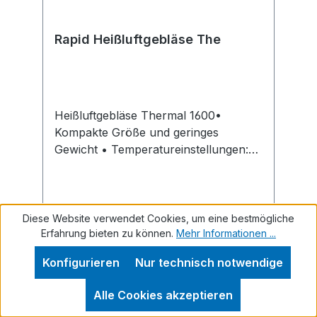
Rapid Heißluftgebläse The
Heißluftgebläse Thermal 1600•
Kompakte Größe und geringes
Gewicht • Temperatureinstellungen:
60 °C/550 °C • Luftmenge: 280 l/min •
Kaltluftstufe •
ÜberhitzungsschutzHersteller:
Isaberg Rapid AB, An der Strusbek
Diese Website verwendet Cookies, um eine bestmögliche
Erfahrung bieten zu können.
Mehr Informationen ...
60-62, 22926 Ahrensburg, DE, +49
4102/47970, rapid.office@de.isaberg-
Regulärer Preis:
43,34 €
Konfigurieren
Nur technisch notwendige
rapid.com
Preise inkl. MwSt. zzgl. Versandkosten
Alle Cookies akzeptieren
In den Warenkorb