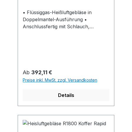
• Flüssiggas-Heißluftgebläse in
Doppelmantel-Ausführung •
Anschlussfertig mit Schlauch,
Gasdruckregler und
Schlauchbruchsicherung • Mit
Tragegriffen • Elektroanschluss: 230
V, 50 Hz
Regulärer Preis:
Ab
392,11 €
Preise inkl. MwSt. zzgl. Versandkosten
Details