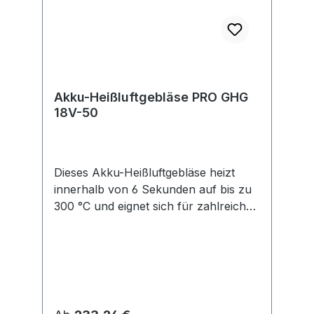
rutschfester Oberfläche. Kompatibel
mit Bosch 18V POWER FOR ALL Akku
- für optimale Leistung 4 Ah oder
höher verwenden. Kartonschachtel.
Reduzierdüse (1 609 201 648)
Akku-Heißluftgebläse PRO GHG
18V-50
Dieses Akku-Heißluftgebläse heizt
innerhalb von 6 Sekunden auf bis zu
300 °C und eignet sich für zahlreiche
Anwendungen, einschließlich
Schlauchschrumpfen.
Produkteigenschaften: • Zwei
Temperaturstufen • LED-Arbeitslicht •
Wiederanlaufschutz • Für zahlreiche
Anwendungen, einschließlich