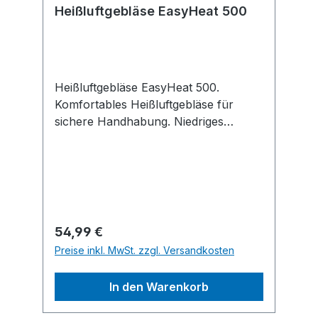
Heißluftgebläse EasyHeat 500
Heißluftgebläse EasyHeat 500.
Komfortables Heißluftgebläse für
sichere Handhabung. Niedriges
Gewicht und kompaktes Design bei
geringer Größe für einfache und
sichere Handhabung. Mit
komfortabler Griffzone für gute
Steuerung. Zwei selbsterklärende
Symbole zur Darstellung der beiden
Regulärer Preis:
54,99 €
benutzerfreundlichen Einstellungen.
Preise inkl. MwSt. zzgl. Versandkosten
Die Gebläserückseite ist mit einer
rutschfesten, gummierten Oberfläche
In den Warenkorb
zum Aufstellen des Geräts versehen.
Die vielfältige Auswahl