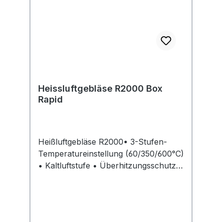
Ahrensburg, DE, +49 4102/47970,
rapid.office@de.isaberg-rapid.com
Heissluftgebläse R2000 Box
Rapid
Heißluftgebläse R2000• 3-Stufen-
Temperatureinstellung (60/350/600°C)
• Kaltluftstufe • Überhitzungsschutz •
Griff mit Softgrip auf der Vorder- und
Rückseite für hohen
BedienkomfortHersteller: Isaberg
Rapid AB, An der Strusbek 60-62,