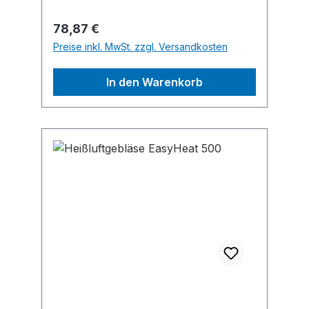
22926 Ahrensburg, DE, +49
4102/47970, rapid.office@de.isaberg-
Regulärer Preis:
78,87 €
rapid.com
Preise inkl. MwSt. zzgl. Versandkosten
In den Warenkorb