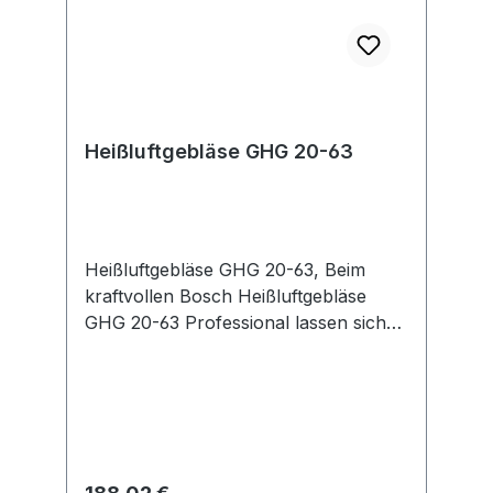
Heißluftgebläse GHG 20-63
Heißluftgebläse GHG 20-63, Beim
kraftvollen Bosch Heißluftgebläse
GHG 20-63 Professional lassen sich
Temperatur und Luftstrom einstellen
und an die jeweilige Arbeit anpassen.
An der Bedienoberfläche ist die
Temperatur leicht in 10 °C-Schritten
einstellbar. Dieses Werkzeug erreicht
bis zu 630 °C und bietet zwei
Regulärer Preis: