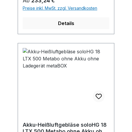
Regulärer Preis:
Ab
233,24 €
Schrumpfschläuche • Akkulaufzeit
Preise inkl. MwSt. zzgl. Versandkosten
mit ProCORE18V 8 AH bei 300 °C bis
zu 21 Minuten Lieferumfang:
Details
Maschine, Reflektordüse 32 x 33 mm,
Reduzierdüse 9 mm, ohne Akku, ohne
Ladegerät
Akku-Heißluftgebläse soloHG 18
LTX 500 Metabo ohne Akku ohne