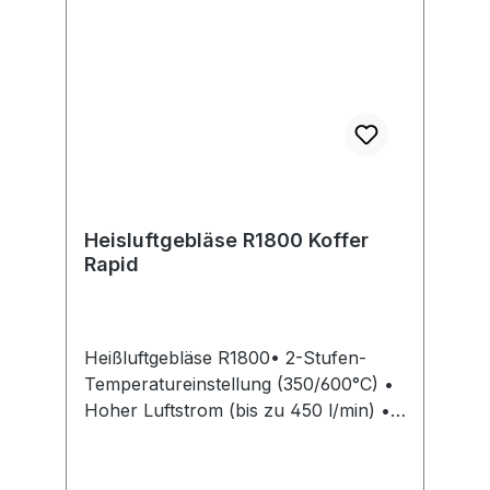
Heisluftgebläse R1800 Koffer
Rapid
Heißluftgebläse R1800• 2-Stufen-
Temperatureinstellung (350/600°C) •
Hoher Luftstrom (bis zu 450 l/min) •
Griffschutz • Ergonomisches Design •
Stabile Geräterückseite für aufrechte
Geräteposition Lieferung: