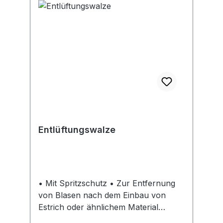
Einsatz eines LiHD Akkus (8,0 Ah)
Lieferumfang: Heißluftgebläse,
Reflektordüse, Reduzierdüse 9 mm,
metaBOX 145 L, ohne Akku, ohne
Ladegerät
Entlüftungswalze
• Mit Spritzschutz • Zur Entfernung
von Blasen nach dem Einbau von
Estrich oder ähnlichem Material
geeignet