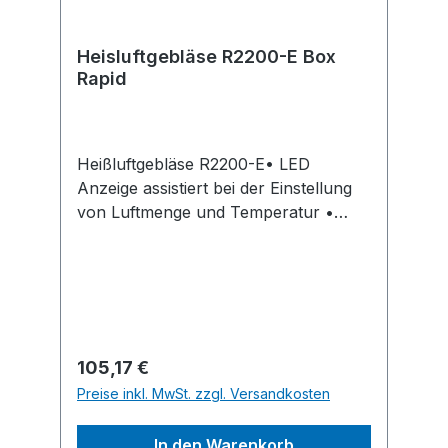
Heisluftgebläse R2200-E Box
Rapid
Heißluftgebläse R2200-E• LED
Anzeige assistiert bei der Einstellung
von Luftmenge und Temperatur •
Besonders hohe Leistung mit
keramischer Heizung •
Resthitzeanzeige für sicheres
Verstauen • Elektronische
Leistungsregelung für höchste
Genauigkeit • 3-Stufen-
Regulärer Preis:
105,17 €
Temperatureinstellung (60/350/650°C)
Preise inkl. MwSt. zzgl. Versandkosten
• Griff mit Softgrip auf der Vorder-
und Rückseite für hohen
In den Warenkorb