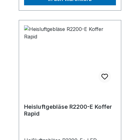
Bedienkomfort • Stabile Gummibasis
auf der Geräterückseite für Arbeiten
in aufrechte Geräteposition Lieferung:
Heißluftgebläse,
Anwendungsratgeber.Hersteller:
Isaberg Rapid AB, An der Strusbek
60-62, 22926 Ahrensburg, DE, +49
4102/47970, rapid.office@de.isaberg-
rapid.com
Heisluftgebläse R2200-E Koffer
Rapid