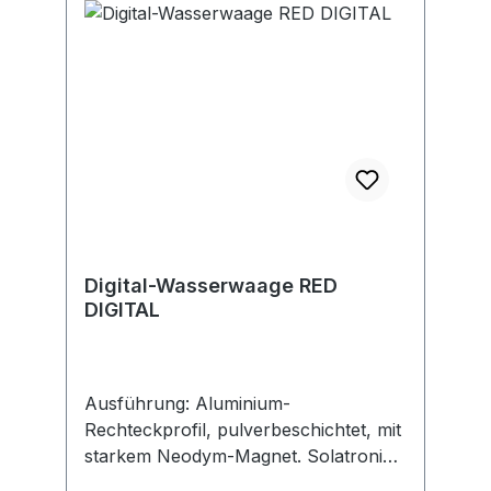
0,05°, sonst 0,1°. Laser-Messtoleranz
±0,15 mm/m. Anwendung: Für
horizontale und vertikale Messungen
in Normallage geeignet. Hinweis:
Kostenlose App SOLA Measures für
iOS und Android verfügbar.Hersteller:
SOLA-Messwerkzeuge GmbH & Co.
KG, Heuriedweg 69, 88131 Lindau
(Bodensee), DE, +49838228585,
sola@sola.de
Digital-Wasserwaage RED
DIGITAL
Ausführung: Aluminium-
Rechteckprofil, pulverbeschichtet, mit
starkem Neodym-Magnet. Solatronic-
Modul zur Neigungsmessung.