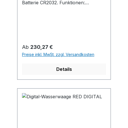
Batterie CR2032. Funktionen:
mm/inch-Umschaltung, HOLD-
Funktion, Nullpunktsetzung an jeder
Stelle möglich. Anwendung: Zum
exakten Ausrichten von waagrechten
und senkrechten Flächen und Wellen.
Regulärer Preis:
Ab
230,27 €
Preise inkl. MwSt. zzgl. Versandkosten
Details