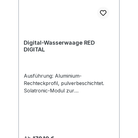
Digital-Wasserwaage RED
DIGITAL
Ausführung: Aluminium-
Rechteckprofil, pulverbeschichtet.
Solatronic-Modul zur
Neigungsmessung. Dauerhaft
beleuchtetes Display, dreht sich bei
Umschlagmessung mit, Anzeige in
Grad, Prozent, mm/m u. v. m.
Akustische Zielführung. Schutzart
IP65. Integrierte Bluetooth®-