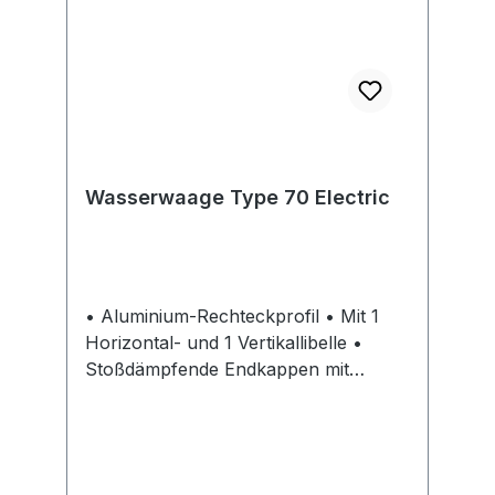
Wasserwaage Type 70 Electric
• Aluminium-Rechteckprofil • Mit 1
Horizontal- und 1 Vertikallibelle •
Stoßdämpfende Endkappen mit
Rutsch-Stopper • Mit Markierlöchern
• 4 Markierkerben im Abstand von 71
mm (Normabstand
Schalter/Steckdosen) • Gummierte