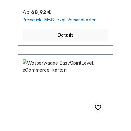
Wandrutschstopper •
Messgenauigkeit in Normallage ±0,5
Regulärer Preis:
Ab
68,92 €
mm/m
Preise inkl. MwSt. zzgl. Versandkosten
Details