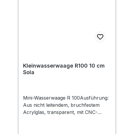
dezimal und als Bruch • Betriebsdauer
bis zu 400 Stunden • Schutzart IP67
• Messgenauigkeit in Normal- und
Umschlagposition ±0,5 mm/m •
Messgenauigkeit des
Elektronikmoduls: bei 0° und 90°:
0,05°, sonst 0,1° Lieferung: Inklusive
Transporttasche.
Kleinwasserwaage R100 10 cm
Sola
Mini-Wasserwaage R 100Ausführung:
Aus nicht leitendem, bruchfestem
Acrylglas, transparent, mit CNC-
gefrästen Waagrecht- und
Senkrechtlibellen. Aufgedruckte
Skalierung mit einer Ablesung von 1