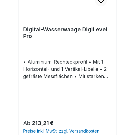
Digital-Wasserwaage DigiLevel
Pro
• Aluminium-Rechteckprofil • Mit 1
Horizontal- und 1 Vertikal-Libelle • 2
gefräste Messflächen • Mit starken
Magneten • Integrierter Punktlaser •
Anzeige in Grad, Prozent, mm/m, in/ft
• Beleuchtetes Display mit
Richtungsanzeige • Display dreht sich
in Umschlagsposition •
Standardgefälle für Dachneigungen,
Regulärer Preis:
Ab
213,21 €
Schrägen, Ablaufrohre • Akustische
Preise inkl. MwSt. zzgl. Versandkosten
Zielführung mit 3 verschiedenen