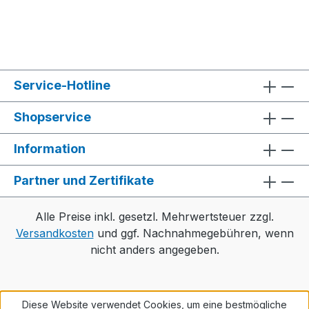
Verpackung tragen zur Nachhaltigkeit
bei. Produkt mit
Nachhaltigkeitsmerkmalen, weitere
Informationen siehe unten.
eCommerce-Karton. 2 x Batterie 1,5V
Service-Hotline
LR06 (AA)
Shopservice
Information
Partner und Zertifikate
Alle Preise inkl. gesetzl. Mehrwertsteuer zzgl.
Versandkosten
und ggf. Nachnahmegebühren, wenn
nicht anders angegeben.
Diese Website verwendet Cookies, um eine bestmögliche