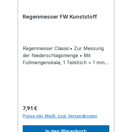
Regenmesser FW Kunststoff
Regenmesser Classic• Zur Messung
der Niederschlagsmenge • Mit
Füllmengenskala, 1 Teilstrich = 1 mm
entspricht 1 Liter auf 1 m² • Besteht
aus stabilem Kunststoff • Komplett mit
Aufsteckdülle zum Befestigen auf
einen RundstabHersteller: Elmar Jung
Product Solutions GmbH & Co. KG,
Am Blücherflöz 1, 66538
Regulärer Preis:
7,91 €
Neunkirchen, DE, +4968219142700,
Preise inkl. MwSt. zzgl. Versandkosten
info@ej-product-solutions.de
In den Warenkorb