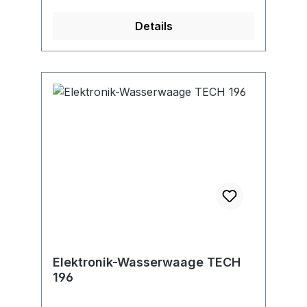
Signaltönen • Schutzart IP54 • Hold-
Details
Funktion • Digital Connection-
Schnittstelle zur Verwendung mit
MeasureNote-App • Messgenauigkeit
in Normal- und Umschlagposition
±0,5 mm/m • Messgenauigkeit des
Elektronikmoduls: bei 0° und 90°:
0,05°, sonst 0,1° Lieferung: Mit 2
Micro-Batterien AAA/LR03 und
Transporttasche.
Elektronik-Wasserwaage TECH
196