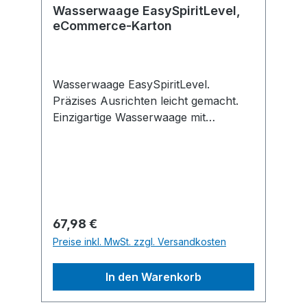
Wasserwaage EasySpiritLevel,
eCommerce-Karton
Wasserwaage EasySpiritLevel.
Präzises Ausrichten leicht gemacht.
Einzigartige Wasserwaage mit
innovativen, zuverlässigen und intuitiv
ablesbaren LED-Pfeilen. Einfaches
Nivellieren über LED-Pfeilanzeige mit
einer Genauigkeit von 0,1° bei 0°, 90°,
180° und 270°. Soundassistent liefert
akustische Rückmeldung zum
Regulärer Preis:
67,98 €
Nivellierstatus. Ideal für die
Preise inkl. MwSt. zzgl. Versandkosten
Ausrichtung von Küchenschränken,
Terrassen mit Neigung oder andere
In den Warenkorb
Heimwerkerarbeiten. Recycelte
Materialien für Produkt und