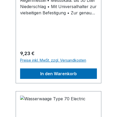
Regenmesser• Messskala: bis 50 Liter
Niederschlag • Mit Universalhalter zur
vielseitigen Befestigung • Zur genauen
Bestimmung des
NiederschlagesHersteller: MESTO
Spritzenfabrik Ernst Stockburger
GmbH, Ludwigsburger Str. 71, 71691
Freiberg/Neckar, DE, +4971412720,
info@mesto.de
Regulärer Preis:
9,23 €
Preise inkl. MwSt. zzgl. Versandkosten
In den Warenkorb