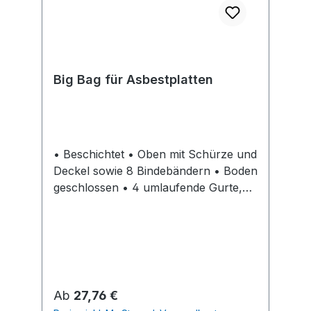
Big Bag für Asbestplatten
• Beschichtet • Oben mit Schürze und
Deckel sowie 8 Bindebändern • Boden
geschlossen • 4 umlaufende Gurte,
30 cm freie Länge
Regulärer Preis:
Ab
27,76 €