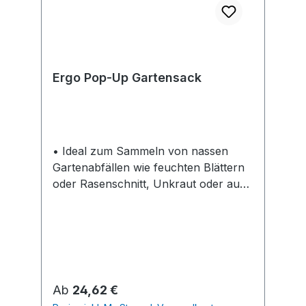
Ergo Pop-Up Gartensack
• Ideal zum Sammeln von nassen
Gartenabfällen wie feuchten Blättern
oder Rasenschnitt, Unkraut oder auch
Spielzeug • Innenliegender
Federmechanismuss öffnet den Sack
für die Benutzung • Wasser- und
schimmelresistentes Material für eine
einfache Reinigung • Lange
Haltbarkeit dank Verwendung von
Regulärer Preis:
Ab
24,62 €
nachhaltigem Kunststoffmaterial (keine