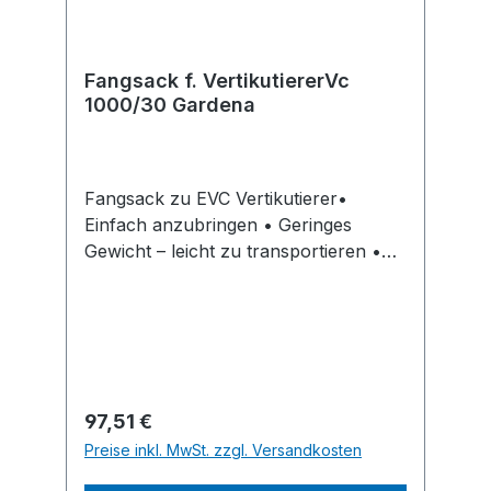
Fangsack f. VertikutiererVc
1000/30 Gardena
Fangsack zu EVC Vertikutierer•
Einfach anzubringen • Geringes
Gewicht – leicht zu transportieren •
Für platzsparenden Transport und
Aufbewahrung, einfach
zusammenfalten • Einsatz: passend
zu Elektro-Rasenlüfter ES 500,
Elektro-Vertikutierer EVC 1000, EVC
100/30Hinweis: Kein Lagerartikel!
Regulärer Preis:
97,51 €
Beschaffung erfolgt kurzfristig.
Preise inkl. MwSt. zzgl. Versandkosten
Abweichende Lieferzeit. Beachten Sie
dieHersteller: Gardena Deutschland