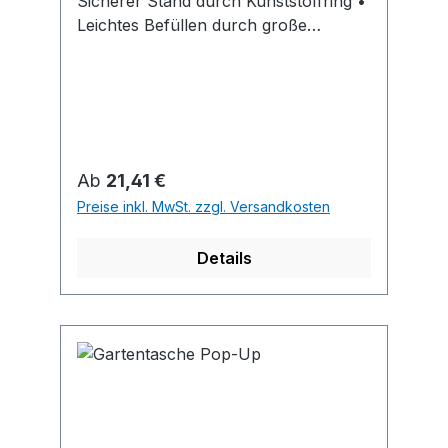
Sicherer Stand durch Kunststoffring •
Leichtes Befüllen durch große
Öffnung
Regulärer Preis:
Ab
21,41 €
Preise inkl. MwSt. zzgl. Versandkosten
Details