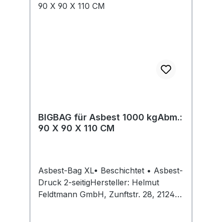
BIGBAG für Asbest 1000 kgAbm.:
90 X 90 X 110 CM
Asbest-Bag XL• Beschichtet • Asbest-
Druck 2-seitigHersteller: Helmut
Feldtmann GmbH, Zunftstr. 28, 21244
Buchholz/Nordheide, DE,
+49418120040, info@feldtmann.de