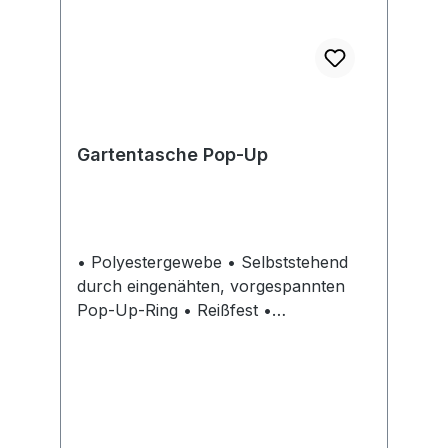
Gartentasche Pop-Up
• Polyestergewebe • Selbststehend
durch eingenähten, vorgespannten
Pop-Up-Ring • Reißfest •
Wasserabweisend • Zusammenfaltbar
• Zwei lange Tragegriffe • Mit Griff an
der Unterseite zum einfachen
Entleeren