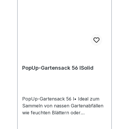
65760 Eschborn, DE,
+498000051810, info.de@fiskars.com
PopUp-Gartensack 56 lSolid
PopUp-Gartensack 56 l• Ideal zum
Sammeln von nassen Gartenabfällen
wie feuchten Blättern oder
Rasenschnitt • Zusammenfaltbar für
eine platzsparende Lagerung •