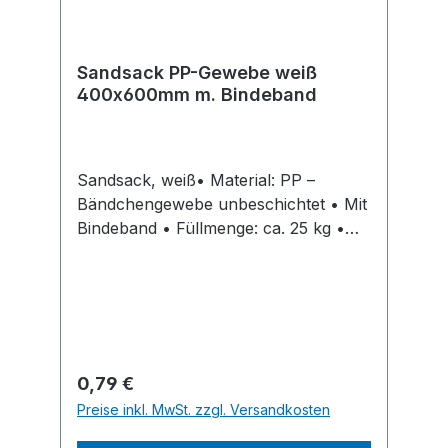
Sandsack PP-Gewebe weiß
400x600mm m. Bindeband
Sandsack, weiß• Material: PP –
Bändchengewebe unbeschichtet • Mit
Bindeband • Füllmenge: ca. 25 kg •
Geeignet z. B. als Hochwasserschutz
für Gebäude und als Deichschutz
Hinweis: Lieferung ohne
Inhalt.Hersteller: Martin Becker
Verpackungen GmbH, Am Stadion 50,
45659 45659 Recklinghausen, DE, ,
Regulärer Preis:
0,79 €
info@becker-verpackungen.com
Preise inkl. MwSt. zzgl. Versandkosten