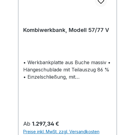
Kombiwerkbank, Modell 57/77 V
• Werkbankplatte aus Buche massiv •
Hängeschublade mit Teilauszug 86 %
• Einzelschließung, mit
Wechselzylinder und 2 Schlüsseln,
auf Anfrage durch Tausch des
Schließkerns Einbindung in DOM®-
Schließanlage möglich •
Standardlackierung für Gestell bzw.
Korpus/Fronten: RAL 7035
Regulärer Preis:
Ab
1.297,34 €
lichtgrau/RAL 5012 lichtblau (Weitere
Preise inkl. MwSt. zzgl. Versandkosten
Farben auf Anfrage lieferbar)