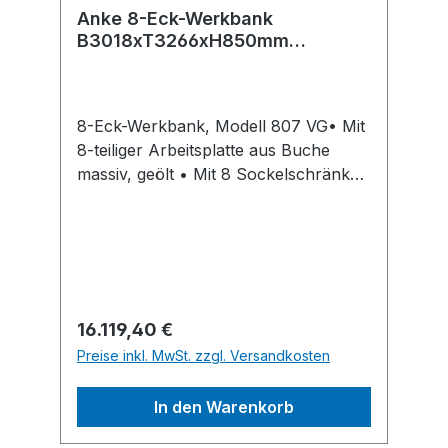
Anke 8-Eck-Werkbank
B3018xT3266xH850mm
RAL7035/5012 BMP: 50 mm 8
Schränke mit je 4 SL
8-Eck-Werkbank, Modell 807 VG• Mit
8-teiliger Arbeitsplatte aus Buche
massiv, geölt • Mit 8 Sockelschränken
à 4 Schublade • Stellfläche B 3018 x
T 3266 mm • 8 Arbeitsplätze à 1250
mm Länge, Arbeitshöhe 850 mm •
Maße der Sockelschränke B 630 x T
615 x H 800 mm • Schubladen mit 100
% Vollauszug, 100 kg Tragkraft,
Regulärer Preis:
16.119,40 €
Einzelauszugsperre •
Preise inkl. MwSt. zzgl. Versandkosten
Standardlackierung Gehäuse/Fronten:
RAL 7035 lichtgrau/RAL 5012
In den Warenkorb
lichtblauHersteller: Anton Kessel
GmbH, Altheimer Str. 1, 88515