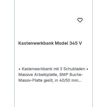
Kastenwerkbank Model 345 V
• Kastenwerkbank mit 3 Schubladen •
Massive Arbeitsplatte, BMP Buche-
Massiv-Platte geölt, in 40/50 mm
Stärke, längsseits riegelartig
zahnverleimt • Erhältliche
Fronthöhen: 60 mm bis 360 mm im
30-mm-Raster • Schubladen mit 100