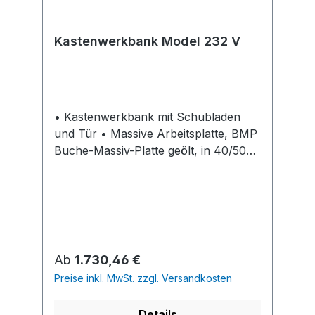
Kastenwerkbank Model 232 V
• Kastenwerkbank mit Schubladen
und Tür • Massive Arbeitsplatte, BMP
Buche-Massiv-Platte geölt, in 40/50
mm Stärke, längsseits riegelartig
zahnverleimt • Erhältliche
Fronthöhen: 60 mm bis 360 mm im
30-mm-Raster • Innenmaß Schublade
500 x 540 mm (B x T) • Schubladen
mit 100 % Vollauszug und
Regulärer Preis:
Ab
1.730,46 €
Einzelauszugssperre und mit mit
Preise inkl. MwSt. zzgl. Versandkosten
hochwertiger Alu-Griffleiste •
Zentralschließung,mit Wechselzylinder
Details