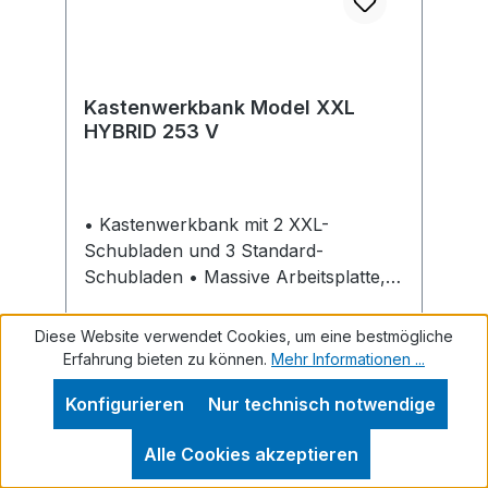
Kastenwerkbank Model XXL
HYBRID 253 V
• Kastenwerkbank mit 2 XXL-
Schubladen und 3 Standard-
Schubladen • Massive Arbeitsplatte,
BMP Buche-Massiv-Platte geölt,
längsseits riegelartig zahnverleimt •
Diese Website verwendet Cookies, um eine bestmögliche
Schubladen mit 100 % Vollauszug, mit
Erfahrung bieten zu können.
Mehr Informationen ...
hochwertige Alu-Griffleiste •
Konfigurieren
Nur technisch notwendige
Zentralschließung,mit Wechselzylinder
und 2 Schlüsseln • Auf Anfrage auch
Regulärer Preis:
Ab
2.605,11 €
Alle Cookies akzeptieren
durch Tausch des Schließkerns
Preise inkl. MwSt. zzgl. Versandkosten
Einbindung in DOM®-Schließanlage