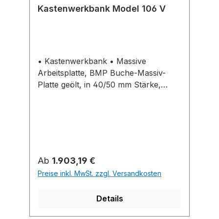
Kastenwerkbank Model 106 V
• Kastenwerkbank • Massive
Arbeitsplatte, BMP Buche-Massiv-
Platte geölt, in 40/50 mm Stärke,
längsseits riegelartig zahnverleimt •
Erhältliche Fronthöhen: 60 mm bis
360 mm im 30-mm-Raster • Innenmaß
Schublade 500 x 540 mm (B x T) •
Schubladen mit 100 % Vollauszug und
Einzelauszugssperre und mit mit
Regulärer Preis:
Ab
1.903,19 €
hochwertiger Alu-Griffleiste •
Preise inkl. MwSt. zzgl. Versandkosten
Zentralschließung,mit Wechselzylinder
und 2 Schlüsseln • Auf Anfrage auch
Details
durch Tausch des Schließkerns
Einbindung in DOM®-Schließanlage