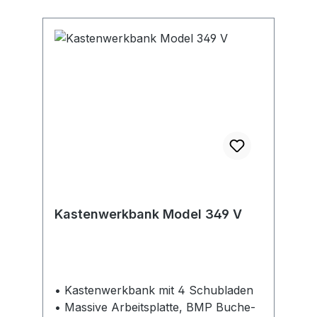
möglich • 2-farbig pulverbeschichtet,
Gehäuse in RAL 7035 lichtgrau,
Fronten in RAL 5012 lichtblau (
Weitere Farben auf Anfrage lieferbar)
Hinweis: Passendes Zubehör, wie z. B.
ein Dokumentenfach,
Werkzeugpaneel und Einlegeböden
auf Anfrage lieferbar.
Kastenwerkbank Model 349 V
• Kastenwerkbank mit 4 Schubladen
• Massive Arbeitsplatte, BMP Buche-