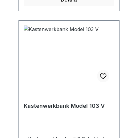
und 2 Schlüsseln • Auf Anfrage auch
durch Tausch des Schließkerns
Einbindung in DOM®-Schließanlage
möglich • 2-farbig pulverbeschichtet,
Gehäuse in RAL 7035 lichtgrau,
Fronten in RAL 5012 lichtblau (Weitere
Farben auf Anfrage lieferbar)
Hinweis: Passendes Zubehör, wie z. B.
ein Dokumentenfach,
Werkzeugpaneel und Einlegeböden
auf Anfrage lieferbar.
Kastenwerkbank Model 103 V