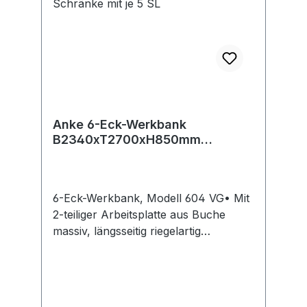
Anke 6-Eck-Werkbank
B2340xT2700xH850mm
RAL7035/5012 BMP: 50 mm 6
Schränke mit je 5 SL
6-Eck-Werkbank, Modell 604 VG• Mit
2-teiliger Arbeitsplatte aus Buche
massiv, längsseitig riegelartig
zahnverleimt • Mit 6 Sockelschränken
à 5 Schublade • Maße der
Sockelschränke B 630 xT 615 xH 800
mm • Schubladenmaße 1x 90 mm, 2x