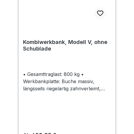
Kombiwerkbank, Modell V, ohne
Schublade
• Gesamttraglast: 800 kg •
Werkbankplatte: Buche massiv,
längsseits riegelartig zahnverleimt,
Oberfläche geölt • Füße: 4-kant-
Stahlrohr, 45/45/2 mm • Lackierung:
Gestell/Gehäuse RAL 7035 lichtgrau
Lieferung: Komplett montiert.