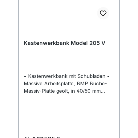
Kastenwerkbank Model 205 V
• Kastenwerkbank mit Schubladen •
Massive Arbeitsplatte, BMP Buche-
Massiv-Platte geölt, in 40/50 mm
Stärke, längsseits riegelartig
zahnverleimt • Erhältliche
Fronthöhen: 60 mm bis 360 mm im
30-mm-Raster • Innenmaß Schublade
500 x 540 mm (BxT) • Schubladen
mit 100 % Vollauszug und