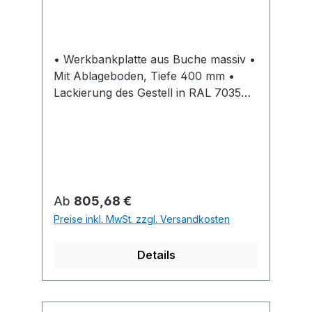
• Werkbankplatte aus Buche massiv •
Mit Ablageboden, Tiefe 400 mm •
Lackierung des Gestell in RAL 7035
lichtgrau (Weitere Farben auf Anfrage
lieferbar)
Regulärer Preis:
Ab
805,68 €
Preise inkl. MwSt. zzgl. Versandkosten
Details