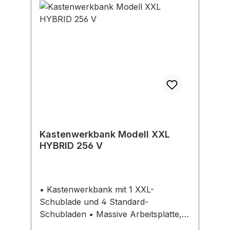
Gehäuse in RAL 7035 lichtgrau,
Fronten in RAL 5012 lichtblau (Weitere
Farben auf Anfrage lieferbar)
Hinweis: Passendes Zubehör, wie z. B.
ein Dokumentenfach,
Werkzeugpaneel und Einlegeböden
auf Anfrage lieferbar.
Kastenwerkbank Modell XXL
HYBRID 256 V
• Kastenwerkbank mit 1 XXL-
Schublade und 4 Standard-
Schubladen • Massive Arbeitsplatte,
BMP Buche-Massiv-Platte geölt,