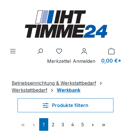
Zum Hauptinhalt springen
Du hast 0 Produkte auf dem M
0,00 €*
Merkzettel
Anmelden
Betriebseinrichtung & Werkstattbedarf
Werkstattbedarf
Werkbank
Produkte filtern
Seite
Seite
Seite
Seite
Seite
1
2
3
4
5