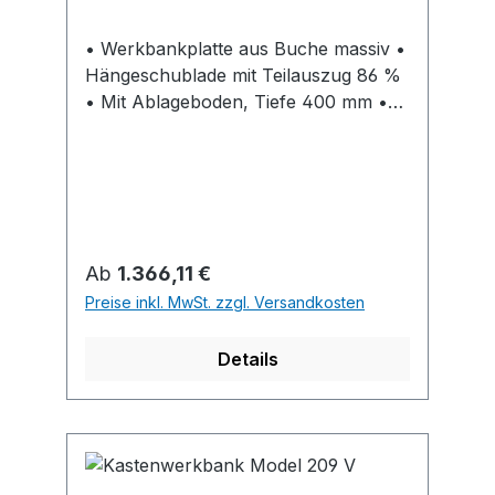
• Werkbankplatte aus Buche massiv •
Hängeschublade mit Teilauszug 86 %
• Mit Ablageboden, Tiefe 400 mm •
Einzelschließung, mit Wechselzylinder
und 2 Schlüsseln, auf Anfrage durch
Tausch des Schließkerns Einbindung
in DOM®-Schließanlage möglich •
Standardlackierung für Gestell bzw.
Korpus/Fronten: RAL 7035
Regulärer Preis:
Ab
1.366,11 €
lichtgrau/RAL 5012 lichtblau (Weitere
Preise inkl. MwSt. zzgl. Versandkosten
Farben auf Anfrage lieferbar)
Details