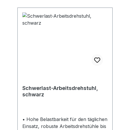
Positive Auswirkung der mybtec 360°
®- Technologie • Stufenlos und
individuell einstellbar • Fest fixierbar •
Anregung des Kreislaufes •
Förderung der Konzentration •
Training der Muskulatur • Gesundes
und aktives Sitzen
Schwerlast-Arbeitsdrehstuhl,
schwarz
• Hohe Belastbarkeit für den täglichen
Einsatz, robuste Arbeitsdrehstühle bis