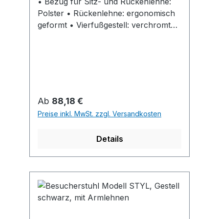
• Bezug für Sitz- und Rückenlehne:
Polster • Rückenlehne: ergonomisch
geformt • Vierfußgestell: verchromt
Einsatzbereich: • Im Empfang • Bei
Besprechungen • Auf Messen • Bei
Veranstaltungen Lieferung: Karton mit
4 Stück.
Regulärer Preis:
Ab
88,18 €
Preise inkl. MwSt. zzgl. Versandkosten
Details