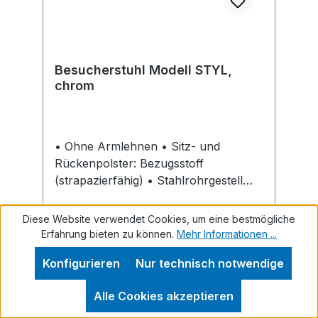
Besucherstuhl Modell STYL,
chrom
• Ohne Armlehnen • Sitz- und
Rückenpolster: Bezugsstoff
(strapazierfähig) • Stahlrohrgestell
(Vierfußgestell): verchromt
Einsatzbereich: • Im Empfang • Bei
Diese Website verwendet Cookies, um eine bestmögliche
Besprechungen • Für Konferenzen
Erfahrung bieten zu können.
Mehr Informationen ...
Hinweis: Bequem und komfortabel.
Konfigurieren
Nur technisch notwendige
Regulärer Preis:
151,74 €
Alle Cookies akzeptieren
Preise inkl. MwSt. zzgl. Versandkosten