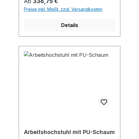
Regulärer Preis:
Ab
336,75 €
neigungsverstellbar • Stabiles
Preise inkl. MwSt. zzgl. Versandkosten
Fußkreuz aus Kunststoff
Details
Arbeitshochstuhl mit PU-Schaum