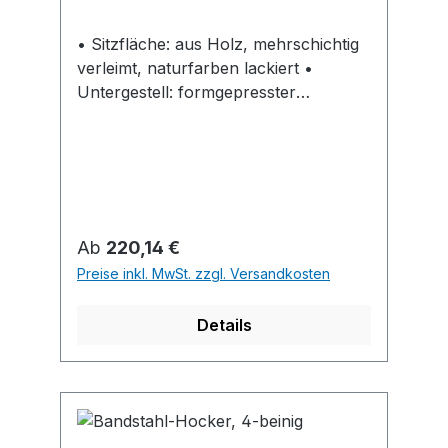
unter den Verstellmöglichkeiten.
Bewirkt synchronen
• Sitzfläche: aus Holz, mehrschichtig
Bewegungsablauf von Sitz und
verleimt, naturfarben lackiert •
Rückenlehne und passt sich den
Untergestell: formgepresster
individuellen Körperhaltungen an.
Bandstahl, schwarz pulverbeschichtet
Häufiger Wechsel zwischen
Hinweis: Sehr stabil und robust.
verschiedenen Sitzhaltungen
entspannt die Muskulatur, entlastet die
Bandscheiben und verbessert die
Durchblutung.
Regulärer Preis:
Ab
220,14 €
Preise inkl. MwSt. zzgl. Versandkosten
Details