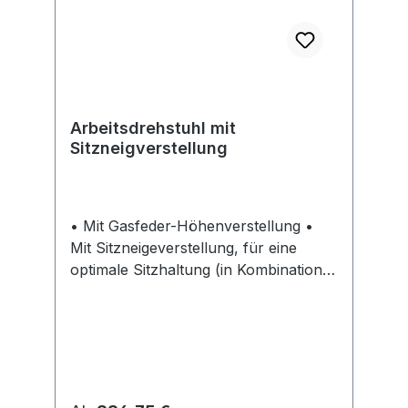
Arbeitsdrehstuhl mit
Sitzneigverstellung
• Mit Gasfeder-Höhenverstellung •
Mit Sitzneigeverstellung, für eine
optimale Sitzhaltung (in Kombination
mit mybtec 360® KEINE Sitzneigung) •
Individuelle Sitzeinstellung, Sitz und
Rücken aus weichem
Polyurethanschaum (angenehmes
Sitzgefühl) • Rücken pendelnd
gelagert, höhen- und