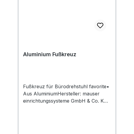
Aluminium Fußkreuz
Fußkreuz für Bürodrehstuhl favorite•
Aus AluminiumHersteller: mauser
einrichtungssysteme GmbH & Co. KG,
Nordring 25, 34497 Korbach, DE,
+495631562714, info@mauser-
moebel.de