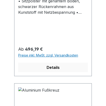
• Sitzpolster mit genähtem Boden,
schwarzer Rückenrahmen aus
Kunststoff mit Netzbespannung •
Armauflagen aus Kunststoff • Gestell
aus verchromtem Stahlrohr • Mit
Gleiter für normale Böden geeigent •
Netzgewebe ist nicht komplett über
den Rahmen gespannt, Schutz vor
Beschädigungen und
Regulärer Preis:
Ab
496,19 €
Verschmutzungen • 4-fach stapelbar
Preise inkl. MwSt. zzgl. Versandkosten
Details