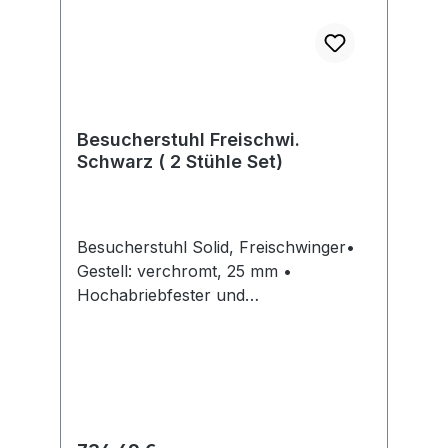
Besucherstuhl Freischwi.
Schwarz ( 2 Stühle Set)
Besucherstuhl Solid, Freischwinger•
Gestell: verchromt, 25 mm •
Hochabriebfester und
strapazierfähiger Stoffbezug •
Bodengleiter: Kunststoff, schwarz •
Armlehnen: Polypropylen, schwarz,
Rücken mit Kunststoffabdeckung,
schwarz • Stapelbar bis zu 3 Stühle
Lieferung: 2 Stück im Karton, komplett