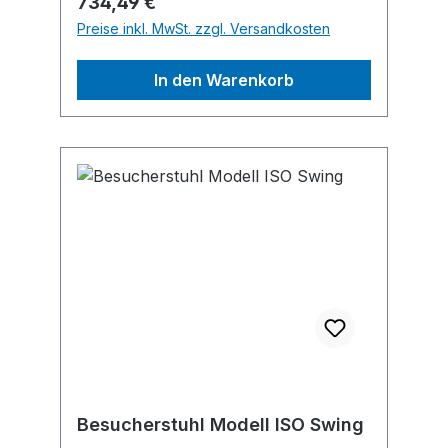
Regulärer Preis:
734,49 €
montiert.Hersteller: Hammerbacher
Preise inkl. MwSt. zzgl. Versandkosten
GmbH, Daimlerstr. 4+6, 92318
Neumarkt, DE, +49918125920,
In den Warenkorb
info@hammerbachergmbh.de
Besucherstuhl Modell ISO Swing