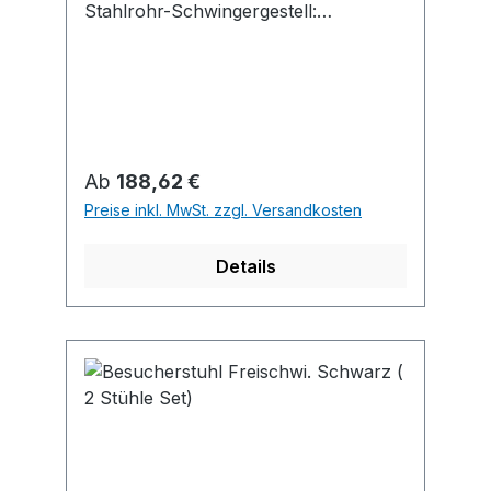
Stahlrohr-Schwingergestell:
verchromt, mit
Kunststoffbodengleitern • Stapelbar: 2
Stück pro Stapel Einsatzbereich: • Im
Empfang • Bei Besprechungen • Bei
Veranstaltungen Lieferung: Karton mit
2 Stück. Hinweis: Eleganter
Regulärer Preis:
Ab
188,62 €
Besucherstuhl.
Preise inkl. MwSt. zzgl. Versandkosten
Details