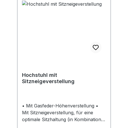
Fest fixierbar • Anregung des
Kreislaufes • Förderung der
Konzentration • Training der
Muskulatur • Gesundes und aktives
Sitzen
Hochstuhl mit
Sitzneigeverstellung
• Mit Gasfeder-Höhenverstellung •
Mit Sitzneigeverstellung, für eine
optimale Sitzhaltung (in Kombination
mit mybtec 360® KEINE Sitzneigung) •