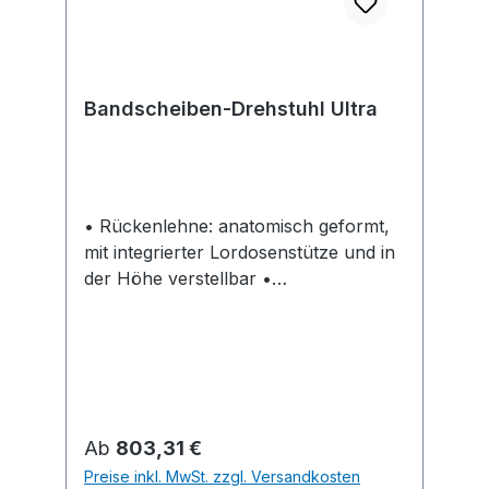
Bandscheiben-Drehstuhl Ultra
• Rückenlehne: anatomisch geformt,
mit integrierter Lordosenstütze und in
der Höhe verstellbar •
Orthopädischer Bandscheiben-Keilsitz:
richtet das Becken gezielt auf •
Stufenlose Sitzhöhenverstellung:
durch Sicherheitsgasfeder •
Strapazierfähiger Qualitätsbezug: aus
100 % Polyester, atmungsaktiv,
Regulärer Preis:
Ab
803,31 €
getestet mit 80000 Scheuertouren,
Preise inkl. MwSt. zzgl. Versandkosten
Zigarettentest nach EN 1021/1 •