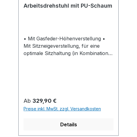
Arbeitsdrehstuhl mit PU-Schaum
• Mit Gasfeder-Höhenverstellung •
Mit Sitzneigeverstellung, für eine
optimale Sitzhaltung (in Kombination
mit mybtec 360® KEINE Sitzneigung) •
Individuelle Sitzeinstellung, Rücken
pendelnd gelagert, höhen- und
neigungsverstellbar • Sitz und Rücken
mit Polyurethanschaum • Stabiles
Fußkreuz aus Stahl-Rechteckrohr
Regulärer Preis:
Ab
329,90 €
Hinweis: Gegen Mehrpreis
Preise inkl. MwSt. zzgl. Versandkosten
nachrüstbar mit mybtec 360°®, 360°
Beweglichkeit für ergonomisches
Details
Sitzen, einfache Fixierung der
Beweglichkeit, wenn erforderlich.