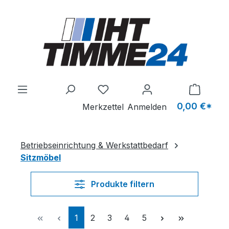
Zum Hauptinhalt springen
Du hast 0 Produkte auf dem M
0,00 €*
Merkzettel
Anmelden
Betriebseinrichtung & Werkstattbedarf
Sitzmöbel
Produkte filtern
Seite
Seite
Seite
Seite
Seite
1
2
3
4
5