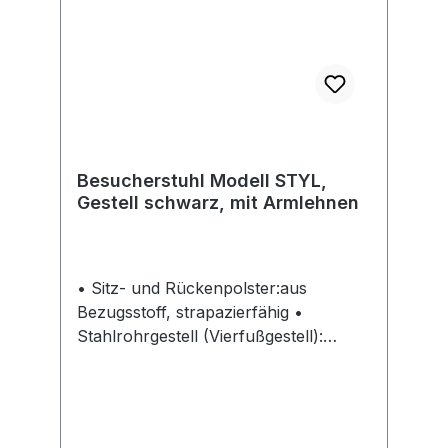
Besucherstuhl Modell STYL,
Gestell schwarz, mit Armlehnen
• Sitz- und Rückenpolster:aus
Bezugsstoff, strapazierfähig •
Stahlrohrgestell (Vierfußgestell):
schwarz • Armlehnen: mit
Kunststoffauflage Einsatzbereich: •
Bei Besprechungen • Für
Konferenzen Lieferung: Karton mit 4