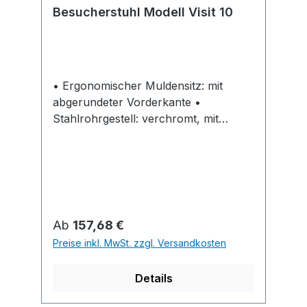
Besucherstuhl Modell Visit 10
• Ergonomischer Muldensitz: mit
abgerundeter Vorderkante •
Stahlrohrgestell: verchromt, mit
Kunststoffbodengleitern • Stapelbar: 2
Stück pro Stapel Einsatzbereich: • Im
Empfang • Bei Besprechungen • Bei
Veranstaltungen Lieferung: Karton mit
2 Stück. Hinweis: Eleganter
Besucherstuhl.
Regulärer Preis:
Ab
157,68 €
Preise inkl. MwSt. zzgl. Versandkosten
Details