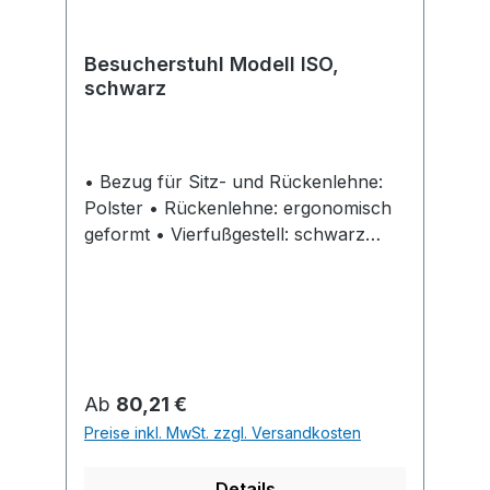
Besucherstuhl Modell ISO,
schwarz
• Bezug für Sitz- und Rückenlehne:
Polster • Rückenlehne: ergonomisch
geformt • Vierfußgestell: schwarz
Einsatzbereich: • Im Empfang • Bei
Besprechungen • Auf Messen • Bei
Veranstaltungen Lieferung: Karton mit
4 Stück.
Regulärer Preis:
Ab
80,21 €
Preise inkl. MwSt. zzgl. Versandkosten
Details