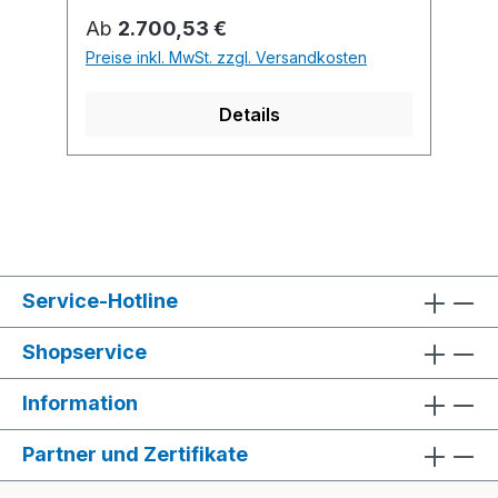
Bodenbefestigungsmaterial aus
Regulärer Preis:
Ab
2.700,53 €
Edelstahl. Hinweis: Einfache Montage.
Preise inkl. MwSt. zzgl. Versandkosten
Die Anlieferung erfolgt als Bausatz mit
Montageanleitung und
Details
Fundamentplan.
Service-Hotline
Shopservice
Information
Partner und Zertifikate