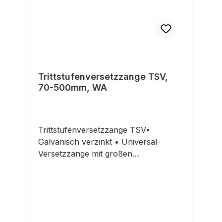
Trittstufenversetzzange TSV,
70-500mm, WA
Trittstufenversetzzange TSV•
Galvanisch verzinkt • Universal-
Versetzzange mit großen
verstellbaren Öffnungsbereich •
Geeignet für Trittstufen, Bordsteine,
Randwinkel, L-Steine usw. •
Einhängeösen für Kranhaken •
Wechselautomatik, vollautomatische