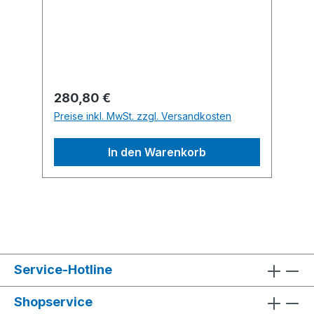
TG Staphorsti. A., NL, +31134679128,
info@orit.nl
Regulärer Preis:
280,80 €
Preise inkl. MwSt. zzgl. Versandkosten
In den Warenkorb
Service-Hotline
Shopservice