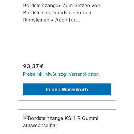
Bordsteinzange• Zum Setzen von
Bordsteinen, Randsteinen und
Rinnsteinen • Auch für
Naturbordsteine geeignet • Galvanisch
verzinkt • Durch kurzes Nachfassen
bleibt die Richtschnur völlig frei •
Austauschbare Gummi-Greifelemente
Hinweis: Paarweise Benutzung der
Bordsteinzange wird
Regulärer Preis:
93,37 €
empfohlen.Hersteller: Einkaufsbüro
Preise inkl. MwSt. zzgl. Versandkosten
Deutscher Eisenhändler GmbH, EDE
Platz 1, 42389 Wuppertal, DE,
In den Warenkorb
+4920260960, webkontakt@ede.de