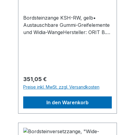
Bordsteinzange KSH-RW, gelb•
Austauschbare Gummi-Greifelemente
und Widia-WangeHersteller: ORIT B.V.,
Burgmeester Janssenstraat 10, 7951
TG Staphorsti. A., NL, +31134679128,
info@orit.nl
Regulärer Preis:
351,05 €
Preise inkl. MwSt. zzgl. Versandkosten
In den Warenkorb