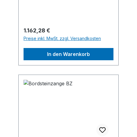
TG Staphorsti. A., NL, +31134679128,
info@orit.nl
Regulärer Preis:
1.162,28 €
Preise inkl. MwSt. zzgl. Versandkosten
In den Warenkorb