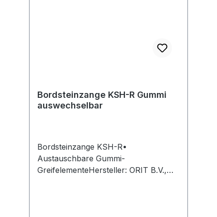
Bordsteinzange KSH-R Gummi
auswechselbar
Bordsteinzange KSH-R•
Austauschbare Gummi-
GreifelementeHersteller: ORIT B.V.,
Burgmeester Janssenstraat 10, 7951
TG Staphorsti. A., NL, +31134679128,
info@orit.nl