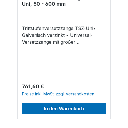
Uni, 50 - 600 mm
Trittstufenversetzzange TSZ-Uni•
Galvanisch verzinkt • Universal-
Versetzzange mit großer
Maulweitendifferenz • Geeignet für
Trittstufen, Bordsteine, Randwinkel, L-
Steine usw. • Einhängeösen für
Kranhaken • Handtragegriffe •
Austauschbare
GummischienenHersteller: Probst
Regulärer Preis:
761,60 €
GmbH, Gottlieb-Daimler-Str.6, 71729
Preise inkl. MwSt. zzgl. Versandkosten
Erdmannhausen, DE, +49714433090,
info@probst-handling.de
In den Warenkorb