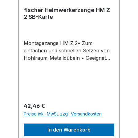
fischer Heimwerkerzange HM Z
2 SB-Karte
Montagezange HM Z 2• Zum
einfachen und schnellen Setzen von
Hohlraum-Metalldübeln • Geeignet
für HM 4 - HM 6Hersteller: fischer
Deutschland Vertriebs GmbH, Klaus-
Fischer-Str. 1, 72178 Waldachtal, DE,
+497443124738, info@fischer.de
Regulärer Preis:
42,46 €
Preise inkl. MwSt. zzgl. Versandkosten
In den Warenkorb