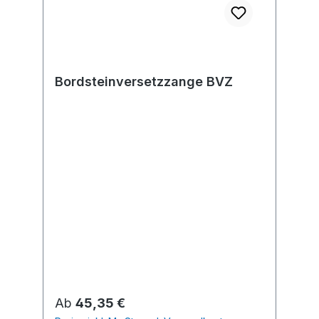
Bordsteinversetzzange BVZ
Regulärer Preis:
Ab
45,35 €