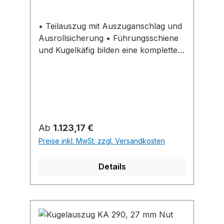
• Teilauszug mit Auszuganschlag und
Ausrollsicherung • Führungsschiene
und Kugelkäfig bilden eine komplette,
nicht trennbare Einheit • Leichter Lauf
und hohe Seitenstabilität durch exakte
Führung • Für Bodenvarianten
genutet, gefälzt oder bündig •
Belastbarkeit nach EN 15338, Level 1 •
Stahl verzinkt
Regulärer Preis:
Ab
1.123,17 €
Preise inkl. MwSt. zzgl. Versandkosten
Details