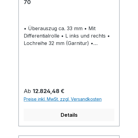
70
• Überauszug ca. 33 mm • Mit
Differentialrolle • L inks und rechts •
Lochreihe 32 mm (Garnitur) •
Belastbarkeit nach EN 15338 Level 2 •
Stahl verzinkt Hinweise:
Verriegelungsstangen Stop Control
und Stop Control Plus bitte separat
bestellen
Regulärer Preis:
Ab
12.824,48 €
Preise inkl. MwSt. zzgl. Versandkosten
Details