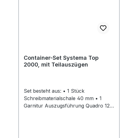
Container-Set Systema Top
2000, mit Teilauszügen
Set besteht aus: • 1 Stück
Schreibmaterialschale 40 mm • 1
Garnitur Auszugsführung Quadro 12,
Teilauszug mit Dämpfung Silent
System, Belastbarkeit 6 kg • 3 Stück
Stahlschubkästen • 3 Garnituren
Auszugsführungen KA 270,