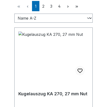
Seite
Seite
Seite
Seite
1
2
3
4
Kugelauszug KA 270, 27 mm Nut