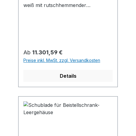
weiß mit rutschhemmender
Speziallackierung • Reling Stahl
Regulärer Preis:
Ab
11.301,59 €
Preise inkl. MwSt. zzgl. Versandkosten
Details