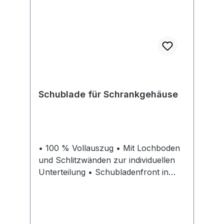
Schublade für Schrankgehäuse
• 100 % Vollauszug • Mit Lochboden
und Schlitzwänden zur individuellen
Unterteilung • Schubladenfront in
RAL 5012 lichtblau Hinweis: Die
Summe der Fronthöhe (FH) muss der
Nutzhöhe (NH) des Korpus
entsprechen.