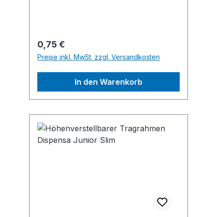
Verpackungseinheiten.Hersteller:
STEMO Lagerstandard GmbH,
Maybachstr. 8, 63322 Rödermark, DE,
+49607499076, info@stemogmbh.de
Regulärer Preis:
0,75 €
Preise inkl. MwSt. zzgl. Versandkosten
In den Warenkorb