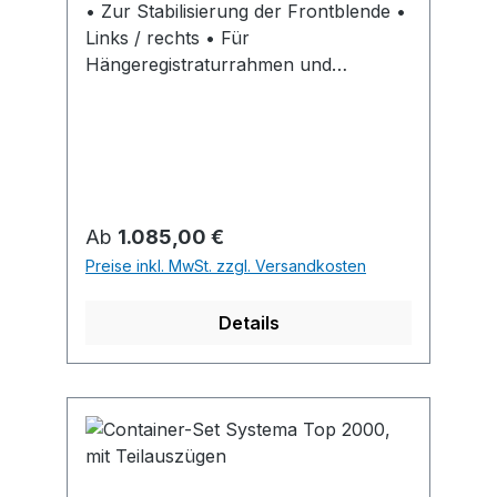
• Zur Stabilisierung der Frontblende •
Links / rechts • Für
Hängeregistraturrahmen und
Breitwandschub • Erforderlich ab
Blendenhöhe 250 mm • Stahl
pulverbeschichtet • Blendenhöhe
min.: 256 mm • Erforderlich ab
Blendenhöhe 4 HE
Regulärer Preis:
Ab
1.085,00 €
Preise inkl. MwSt. zzgl. Versandkosten
Details