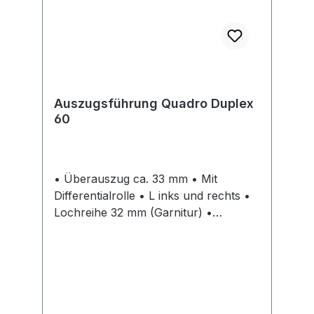
Auszugsführung Quadro Duplex
60
• Überauszug ca. 33 mm • Mit
Differentialrolle • L inks und rechts •
Lochreihe 32 mm (Garnitur) •
Belastbarkeit nach EN 15338 Level 2 •
Stahl verzinkt Hinweise:
Verriegelungsstangen Stop Control
und Stop Control Plus bitte separat
bestellen