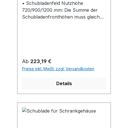
• Schubladenfeld Nutzhöhe
720/900/1200 mm: Die Summe der
Schubladenfronthöhen muss gleich
der Nutzhöhe des Schubladenfeldes
sein • Standard-Lackierung: Korpus
RAL 7035 lichtgrau, Fronten RAL
5010 enzianblau
Regulärer Preis:
Ab
223,19 €
Preise inkl. MwSt. zzgl. Versandkosten
Details