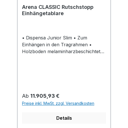
Arena CLASSIC Rutschstopp
Einhängetablare
• Dispensa Junior Slim • Zum
Einhängen in den Tragrahmen •
Holzboden melaminharzbeschichtet
weiß mit rutschhemmender
Speziallackierung • Reling Stahl
verchromt
Regulärer Preis:
Ab
11.905,93 €
Preise inkl. MwSt. zzgl. Versandkosten
Details