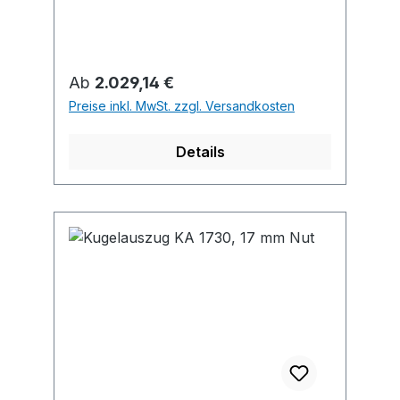
Seitenstabilität durch exakte Führung
• Für Bodenvarianten genutet, gefälzt
oder bündig • Belastbarkeit nach EN
15338, Level 1 • Stahl verzinkt
Regulärer Preis:
Ab
2.029,14 €
Preise inkl. MwSt. zzgl. Versandkosten
Details