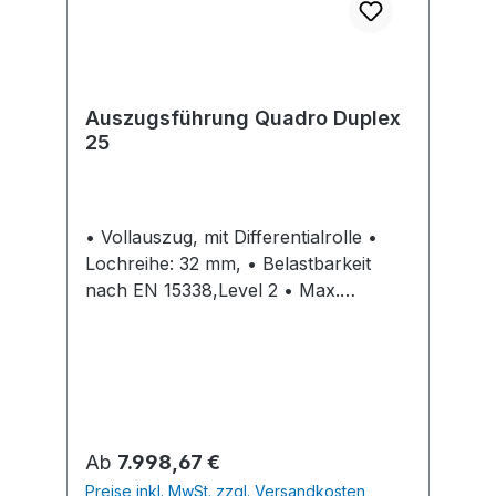
Auszugsführung Quadro Duplex
25
• Vollauszug, mit Differentialrolle •
Lochreihe: 32 mm, • Belastbarkeit
nach EN 15338,Level 2 • Max.
Blendenhöhe 3 HE: 192 mm Hinweise:
Gehäuse mit oder ohne Dämpfung
Silent System / Push to open bitte
separat bestellen
Regulärer Preis:
Ab
7.998,67 €
Preise inkl. MwSt. zzgl. Versandkosten