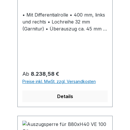
• Mit Differentialrolle • 400 mm, links
und rechts • Lochreihe 32 mm
(Garnitur) • Überauszug ca. 45 mm •
Belastbarkeit nach EN 15338 Level 2 •
Stahl verzinkt Hinweise: Gehäuse mit
oder ohne Dämpfung Silent System /
Push to open bitte separat bestellen
Regulärer Preis:
Ab
8.238,58 €
Preise inkl. MwSt. zzgl. Versandkosten
Details