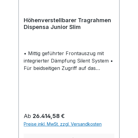
Höhenverstellbarer Tragrahmen
Dispensa Junior Slim
• Mittig geführter Frontauszug mit
integrierter Dämpfung Silent System •
Für beidseitigen Zugriff auf das
Staugut • Vollauszug Tragrahmen •
Höhenverstellbar • Einsetzbar für
Schrankbreiten 200, 300 und 400 mm
• Tablare / Körbe bitte separat
bestellen • Stahl pulverbeschichtet
silber Set besteht aus: • 1 Stück
Regulärer Preis:
Ab
26.414,58 €
höhenverstellbarer Tragrahmen • 1
Preise inkl. MwSt. zzgl. Versandkosten
Set Vollauszug inklusive Dämpfung
Silent System • 1 Set Fronthalter