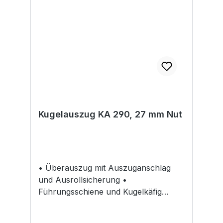
Kugelauszug KA 290, 27 mm Nut
• Überauszug mit Auszuganschlag
und Ausrollsicherung •
Führungsschiene und Kugelkäfig
bilden eine komplette, nicht trennbare
Einheit • Leichter Lauf und hohe