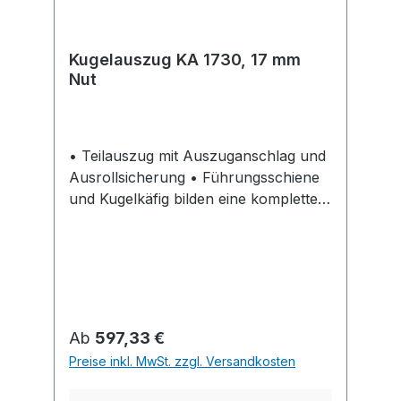
Kugelauszug KA 1730, 17 mm
Nut
• Teilauszug mit Auszuganschlag und
Ausrollsicherung • Führungsschiene
und Kugelkäfig bilden eine komplette,
nicht trennbare Einheit • Leichter Lauf
und hohe Seitenstabilität durch exakte
Führung • Mit zusätzlicher
Frontabstützung ab
Schubkastenlänge 430 mm • Für
Bodenvarianten genutet, gefälzt oder
Regulärer Preis:
Ab
597,33 €
bündig • Belastbarkeit nach EN 15338,
Preise inkl. MwSt. zzgl. Versandkosten
Level 1 • Stahl verzinkt