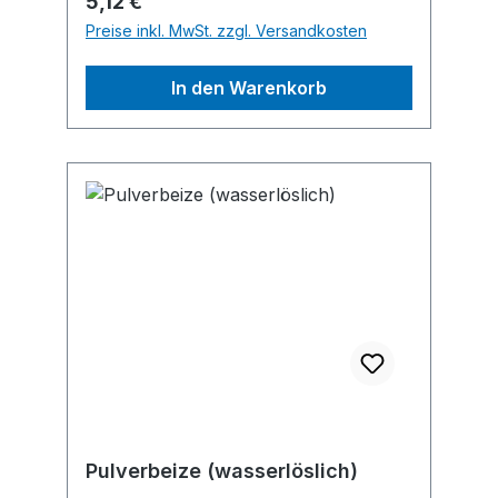
Regulärer Preis:
5,12 €
Preise inkl. MwSt. zzgl. Versandkosten
In den Warenkorb
Pulverbeize (wasserlöslich)