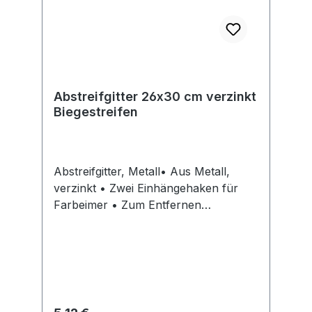
Abstreifgitter 26x30 cm verzinkt
Biegestreifen
Abstreifgitter, Metall• Aus Metall,
verzinkt • Zwei Einhängehaken für
Farbeimer • Zum Entfernen
überschüssiger Farbe von
FarbrollenHersteller: Storch-Ciret
Holding GmbH, Platz der Republik 6,
42107 Wuppertal, DE, +4920249200,
info@storch.de