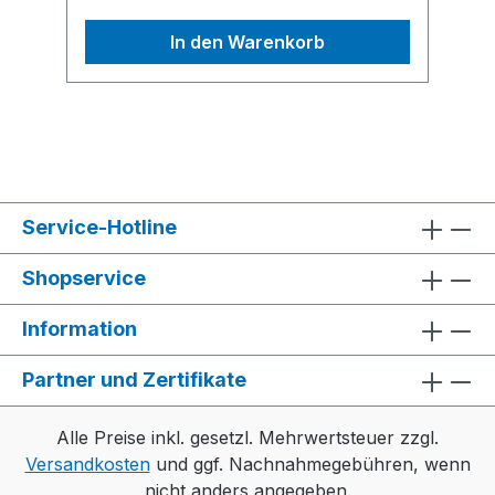
AugenschädenHersteller: Dursol
In den Warenkorb
Fabrik Otto Durst GmbH & Co. KG,
Martinstrasse 22, 42655 Solingen, DE,
+49 212 2718-0, info@autosol.de
Service-Hotline
Shopservice
Information
Partner und Zertifikate
Alle Preise inkl. gesetzl. Mehrwertsteuer zzgl.
Versandkosten
und ggf. Nachnahmegebühren, wenn
nicht anders angegeben.