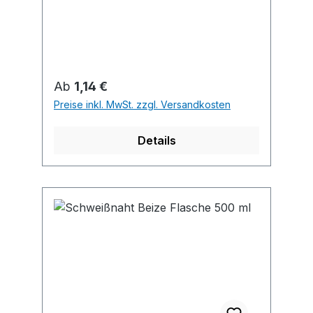
Regulärer Preis:
Ab
1,14 €
Preise inkl. MwSt. zzgl. Versandkosten
Details