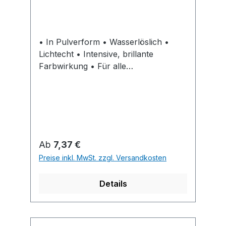
• In Pulverform • Wasserlöslich •
Lichtecht • Intensive, brillante
Farbwirkung • Für alle
gebräuchlichen Holzarten • Farbtöne
sind in gelöster Form untereinander
mischbar • Zum Einfärben und für die
dekorative Gestaltung von
unbehandelten Holzoberflächen im
Innenbereich wie z.B. Möbel,
Regulärer Preis:
Ab
7,37 €
Schnitzereien, Regale, Leisten,
Preise inkl. MwSt. zzgl. Versandkosten
Kinderspielzeug, Rahmen oder
Verkleidungen • Ergiebt 250 ml Beize
Details