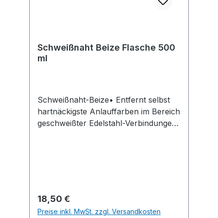
Schweißnaht Beize Flasche 500
ml
Schweißnaht-Beize• Entfernt selbst
hartnäckigste Anlauffarben im Bereich
geschweißter Edelstahl-Verbindungen
• Verbessert das Erscheinungsbild der
behandelten Oberfläche • Stellt die
volle Korrosionsbeständigkeit wieder
herSignalwort: Gefahr
Gefahrenhinweise: H290: Kann
gegenüber Metallen korrosiv
Regulärer Preis:
18,50 €
sein;H314: Verursacht schwere
Preise inkl. MwSt. zzgl. Versandkosten
Verätzungen der Haut und schwere