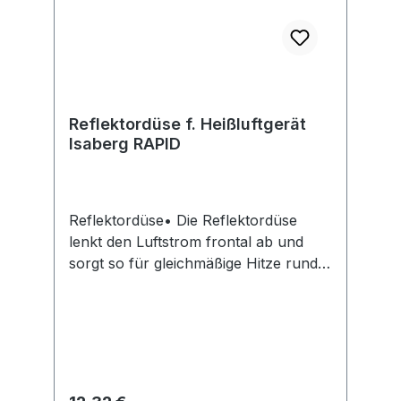
Reflektordüse f. Heißluftgerät
Isaberg RAPID
Reflektordüse• Die Reflektordüse
lenkt den Luftstrom frontal ab und
sorgt so für gleichmäßige Hitze rund
um das Werkstück • Besonders
nützlich beim Löten dünner Rohre,
Formen von PVC oder Schrumpfen
von SchläuchenHersteller: Isaberg
Rapid AB, An der Strusbek 60-62,
22926 Ahrensburg, DE, +49