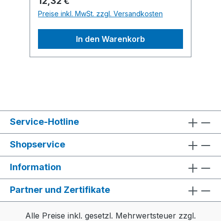
Regulärer Preis:
12,32 €
4102/47970, rapid.office@de.isaberg-
Preise inkl. MwSt. zzgl. Versandkosten
rapid.com
In den Warenkorb
Service-Hotline
Shopservice
Information
Partner und Zertifikate
Alle Preise inkl. gesetzl. Mehrwertsteuer zzgl.