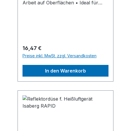
Arbeit auf Oberflächen • Ideal für
effizienteres, schnelleres Arbeiten
beim Entfernen von Farbe, dem
Reparieren von geteerten
Dachpappen, Formen von Kunststoff
und vielem mehrHersteller: Isaberg
Rapid AB, An der Strusbek 60-62,
Regulärer Preis:
16,47 €
22926 Ahrensburg, DE, +49
Preise inkl. MwSt. zzgl. Versandkosten
4102/47970, rapid.office@de.isaberg-
rapid.com
In den Warenkorb