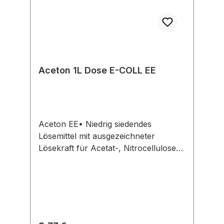
Aceton 1L Dose E-COLL EE
Aceton EE• Niedrig siedendes
Lösemittel mit ausgezeichneter
Lösekraft für Acetat-, Nitrocellulose-
und Methacryatlacke • Starke Löse-
und Reinigungskraft • Hohe
Wasserlöslichkeit • Leicht entzündlich
• Silikonfrei • Zur Lackverdünnung •
Als Abbeizmittel • Löst stark ölige,
fettige und verharzte