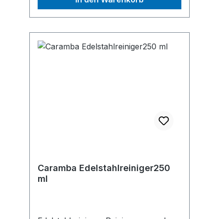
Verursacht schwere
AugenreizungHersteller: Einkaufsbüro
Deutscher Eisenhändler GmbH, EDE
Platz 1, 42389 Wuppertal, DE,
+4920260960, webkontakt@ede.de
Caramba Edelstahlreiniger250
ml