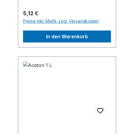
info@storch.de
Regulärer Preis:
5,12 €
Preise inkl. MwSt. zzgl. Versandkosten
In den Warenkorb