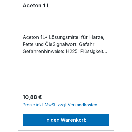
Aceton 1 L
Aceton 1L• Lösungsmittel für Harze,
Fette und ÖleSignalwort: Gefahr
Gefahrenhinweise: H225: Flüssigkeit
und Dampf leicht entzündbar;H319:
Verursacht schwere
Augenreizung;H336: Kann
Schläfrigkeit und Benommenheit
verursachen EUH066: Wiederholter
Kontakt kann zu spröder oder rissiger
Regulärer Preis:
10,88 €
Haut führen.Hersteller: Wilckens
Preise inkl. MwSt. zzgl. Versandkosten
Farben GmbH, Schmiedestraße 10,
25348 Glückstadt, DE, +4941246060,
In den Warenkorb
info@wilckens.com