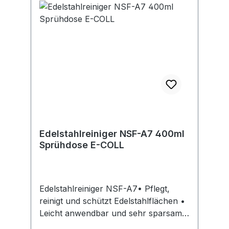
oder rissiger Haut führen.Hersteller:
Soudal N.V., Olof-Palme-Str.13, 51371
Leverkusen, DE, +4921469040,
verkauf@soudal.com
Edelstahlreiniger NSF-A7 400ml
Sprühdose E-COLL
Edelstahlreiniger NSF-A7• Pflegt,
reinigt und schützt Edelstahlflächen •
Leicht anwendbar und sehr sparsam
im Gebrauch durch Schaumbildung •