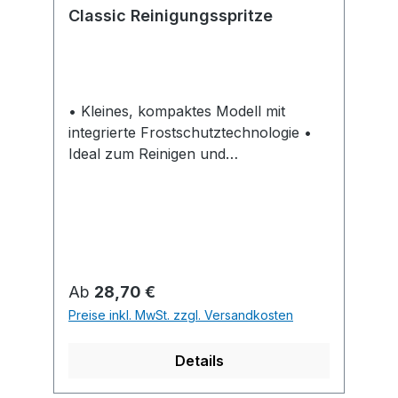
Classic Reinigungsspritze
• Kleines, kompaktes Modell mit
integrierte Frostschutztechnologie •
Ideal zum Reinigen und
feinsprühenden Bewässern •
Komfortable einhändige Regulierung
der Wassermenge • Zwei
Wasserstrahlformen einstellbar:
Vollstrahl oder feiner Sprühnebel •
Mit stufenloser Mengenregulierung •
Regulärer Preis:
Ab
28,70 €
Griffige Handhabung durch
Preise inkl. MwSt. zzgl. Versandkosten
Softkomponenten • Ergonomischer
Impulsauslöser mit bequemer
Details
Dauerarretierung