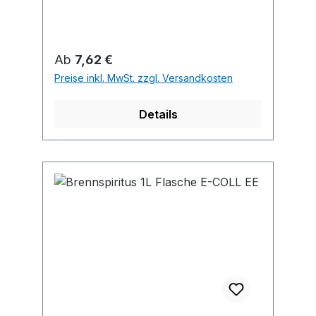
Entfetten von Glas, Kunststoff, Chrom,
Gummi • Als Frostschutzmittel in
Scheibenwaschanlagen (1:2)
Regulärer Preis:
Ab
7,62 €
Preise inkl. MwSt. zzgl. Versandkosten
Details