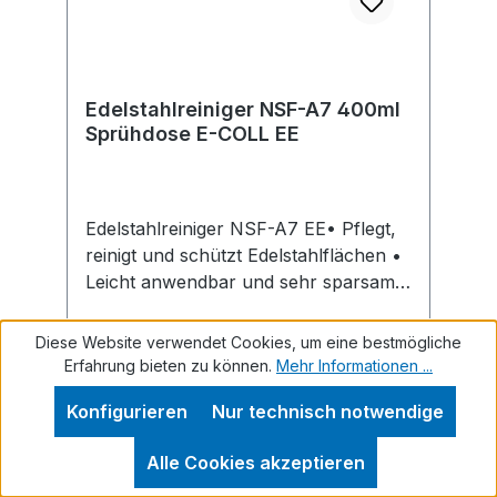
Einkaufsbüro Deutscher Eisenhändler
GmbH, EDE Platz 1, 42389 Wuppertal,
DE, +4920260960,
webkontakt@ede.de
Edelstahlreiniger NSF-A7 400ml
Sprühdose E-COLL EE
Edelstahlreiniger NSF-A7 EE• Pflegt,
reinigt und schützt Edelstahlflächen •
Leicht anwendbar und sehr sparsam
im Gebrauch durch Schaumbildung •
Zurückbleibender Schutzfilm lässt
Diese Website verwendet Cookies, um eine bestmögliche
Wasserspritzer abperlen •
Erfahrung bieten zu können.
Mehr Informationen ...
Tensidhaltiger Edelstahlreiniger •
Konfigurieren
Nur technisch notwendige
Einsatz in sämtlichen Bereichen der
Lebensmittelindustrie, wie z. B.
Regulärer Preis:
11,03 €
Alle Cookies akzeptieren
Großbäckereien, Großküchen,
Preise inkl. MwSt. zzgl. Versandkosten
fleischverarbeitende Industrie etc. •