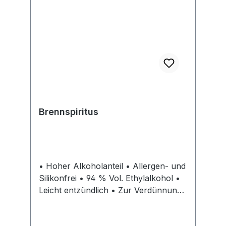
Brennspiritus
• Hoher Alkoholanteil • Allergen- und
Silikonfrei • 94 % Vol. Ethylalkohol •
Leicht entzündlich • Zur Verdünnung
von Lacken, als Lösungsmittel und
Frostschutz • Zum Reinigen und