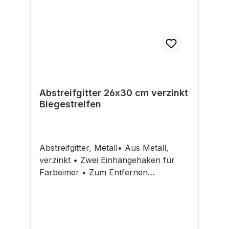
Abstreifgitter 26x30 cm verzinkt
Biegestreifen
Abstreifgitter, Metall• Aus Metall,
verzinkt • Zwei Einhängehaken für
Farbeimer • Zum Entfernen
überschüssiger Farbe von
FarbrollenHersteller: Storch-Ciret
Holding GmbH, Platz der Republik 6,
42107 Wuppertal, DE, +4920249200,