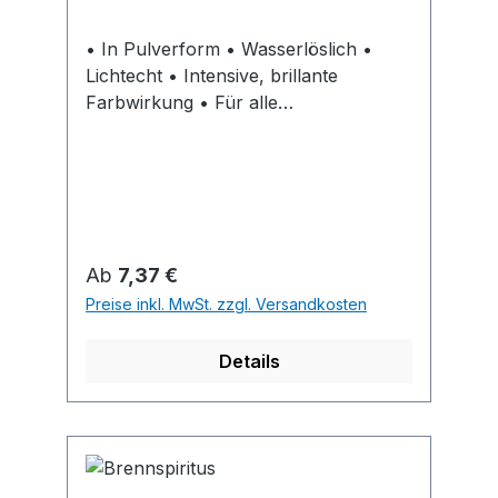
• In Pulverform • Wasserlöslich •
Lichtecht • Intensive, brillante
Farbwirkung • Für alle
gebräuchlichen Holzarten • Farbtöne
sind in gelöster Form untereinander
mischbar • Zum Einfärben und für die
dekorative Gestaltung von
unbehandelten Holzoberflächen im
Innenbereich wie z.B. Möbel,
Regulärer Preis:
Ab
7,37 €
Schnitzereien, Regale, Leisten,
Preise inkl. MwSt. zzgl. Versandkosten
Kinderspielzeug, Rahmen oder
Verkleidungen • Ergiebt 250 ml Beize
Details