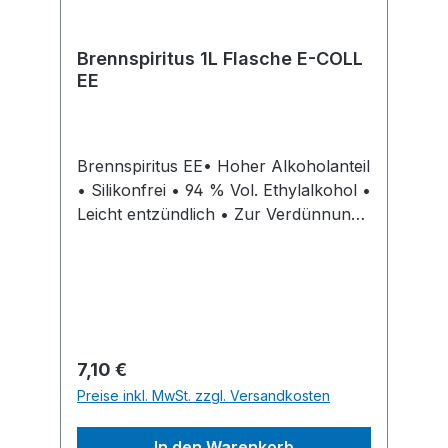
Brennspiritus 1L Flasche E-COLL
EE
Brennspiritus EE• Hoher Alkoholanteil
• Silikonfrei • 94 % Vol. Ethylalkohol •
Leicht entzündlich • Zur Verdünnung
von Lacken, als Lösungsmittel und
Frostschutz • Zum Reinigen und
Entfetten von Glas, Kunststoff, Chrom,
Gummi • Als Frostschutzmittel in
Scheibenwaschanlagen (1:2) Hinweis:
Etikett auf dem Kanister nur in
Regulärer Preis:
7,10 €
deutschSignalwort: Gefahr
Preise inkl. MwSt. zzgl. Versandkosten
Gefahrenhinweise: H225: Flüssigkeit
und Dampf leicht entzündbar;H319:
In den Warenkorb