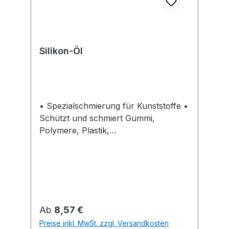
Silikon-Öl
• Spezialschmierung für Kunststoffe •
Schützt und schmiert Gummi,
Polymere, Plastik,
Kunststoffzahnräder • Beseitigt
Quietsch- und Knarzgeräusche • Hält
Gummi elastisch • Ideal zur Pflege
und Restaurierung • Haftet stark und
dauerhaft an Oberflächen • Sehr
ergiebig, durch hohen Silikonanteil •
Regulärer Preis:
Ab
8,57 €
Für lebensmittelnahen Bereich
Preise inkl. MwSt. zzgl. Versandkosten
geeignet