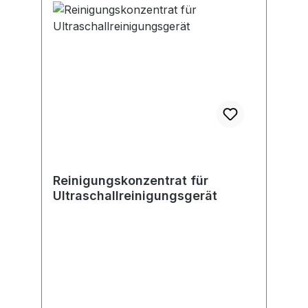
steht unter Druck: Kann bei
Erwärmung bersten;H412: Schädlich
für Wasserorganismen, mit
langfristiger Wirkung;H222: Extrem
entzündbares Aerosol;H336: Kann
Schläfrigkeit und Benommenheit
verursachenHersteller: Caramba
Chemie GmbH & Co. KG, Wanheimer
Str. 334-336, 47055 Duisburg, DE,
+49203778601, info@caramba.de
Reinigungskonzentrat für
Ultraschallreinigungsgerät