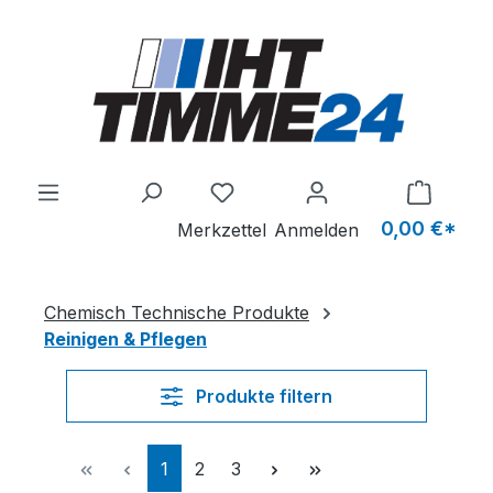
Zum Hauptinhalt springen
Du hast 0 Produkte auf dem M
0,00 €*
Merkzettel
Anmelden
Chemisch Technische Produkte
Reinigen & Pflegen
Produkte filtern
Seite
Seite
Seite
1
2
3