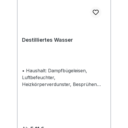
Destilliertes Wasser
• Haushalt: Dampfbügeleisen,
Luftbefeuchter,
Heizkörperverdunster, Besprühen
von Zimmerpflanzen • Nicht für
medizinische Zwecke geeignet •
Entmineralisiert, chemisch rein • UV-
bestrahlt • Leere Gebinde können
über die Abfallbehälter des „Grünen
Punktes“ entsorgt werden • Auto: