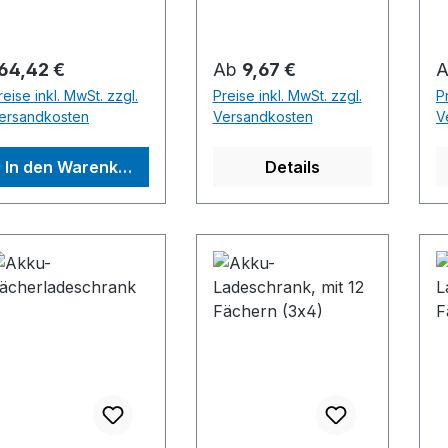
altebügel
A
ontierbar.Herstelle
m
: ZARGES GmbH,
0,5
egulärer Preis:
Regulärer Preis:
R
64,42 €
Ab
9,67 €
argesstraße 7,
I
reise inkl. MwSt. zzgl.
Preise inkl. MwSt. zzgl.
P
2362 Weilheim, DE,
L
ersandkosten
Versandkosten
V
498816870,
arges@zarges.de
In den Warenkorb
Details