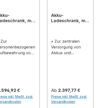
& Co. KG,
Mühlwiesenstr. 40,
kku-
Akku-
74321 Bietigheim-
adeschrank, mit
Ladeschrank, mit
Bissingen, DE,
 Fächern (2x4)
Flügeltüren
+4971424010, tool-
info@bessey.de
 Zur
• Zur zentralen
ersonenbezogenen
Versorgung von
ufbewahrung von
Akkus und
kkubetriebenen
Elektrogeräten •
eräten aller Art •
Individuelle
it 8 Fächern (2x4)
Konfiguration
 Einsatzgebiet:
möglich: flexibler
ndustrie,
Einsatz von
andwerk, Büro,
Schrankzubehör,
egulärer Preis:
Regulärer Preis:
.594,92 €
Ab
2.397,77 €
chulen,
Einteilungsmaterial
reise inkl. MwSt. zzgl.
Preise inkl. MwSt. zzgl.
niversitäten und
und Elektrifizierung
ersandkosten
Versandkosten
ffentliche Gebäude
durch Energieleisten