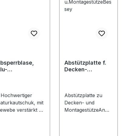
bsperrblase,
Abstützplatte f.
lu-
Decken-
orsatzkörper
u.Montagestütze
Bessey
 Hochwertiger
Abstützplatte zu
aturkautschuk, mit
Decken- und
ewebe verstärkt •
MontagestützeAnwe
ehr flexibel und
ndung: Schnelle,
gengängig • Zum
werkzeuglose
bdichten von
Montage.