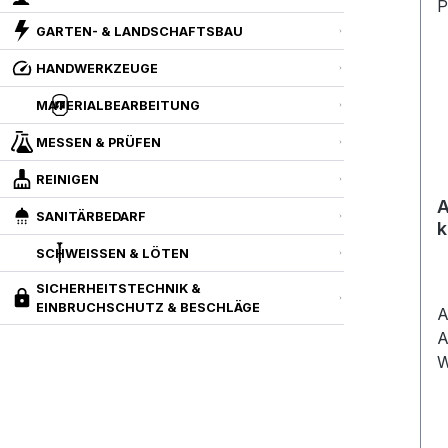
GARTEN- & LANDSCHAFTSBAU
HANDWERKZEUGE
MATERIALBEARBEITUNG
MESSEN & PRÜFEN
REINIGEN
A
SANITÄRBEDARF
k
W
SCHWEISSEN & LÖTEN
P
SICHERHEITSTECHNIK &
EINBRUCHSCHUTZ & BESCHLÄGE
A
A
W
P
A
V