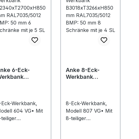
Lock lieferbar
icherheit und
möglich • Farbe
räzision.
bitte bei Bestellung
nwendung: Zum
angeben
tanzen von
erdrehsicheren
echskantlöchern
us vorgebohrten
undlöchern für
echskant-
nke 6-Eck-
Anke 8-Eck-
lindnietmuttern von
erkbank
Werkbank
4 bis M8. Für
2340xT2700xH
B3018xT3266xH8
luminiumbleche bis
850mm
50mm
,5 mm (M4) und bis
AL7035/5012
RAL7035/5012
m (M5–M8),
-Eck-Werkbank,
8-Eck-Werkbank,
MP: 50 mm 6
BMP: 50 mm 8
tahlbleche bis 1,5
chränke mit je 5
odell 604 VG• Mit
Schränke mit je 4
Modell 807 VG• Mit
m (M4) und bis 3
L
SL
-teiliger
8-teiliger
m (M5–M8) sowie
rbeitsplatte aus
Arbeitsplatte aus
delstahlbleche bis
uche massiv,
Buche massiv, geölt
 mm (M4) und bis