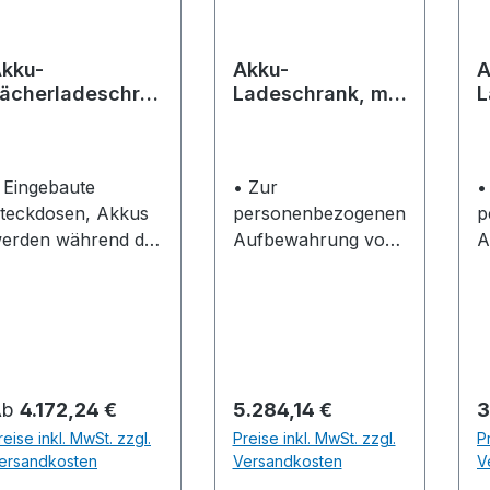
kku-
Akku-
A
ächerladeschra
Ladeschrank, mit
L
k
12 Fächern (3x4)
8
 Eingebaute
• Zur
•
teckdosen, Akkus
personenbezogenen
p
erden während der
Aufbewahrung von
A
ufbewahrungszeit
akkubetriebenen
a
eladen und sind
Geräten aller Art •
G
ofort wieder
Einsatzgebiet:
M
insatzbereit •
Industrie,
•
ademöglichkeiten
Handwerk, Büro,
I
ür akkubetriebene
Schulen,
H
egulärer Preis:
Regulärer Preis:
R
Ab
4.172,24 €
5.284,14 €
3
lektromaschinen,
Universitäten und
S
reise inkl. MwSt. zzgl.
Preise inkl. MwSt. zzgl.
P
eräte zur
öffentliche Gebäude
U
ersandkosten
Versandkosten
V
etriebsdatenerfass
• Mit 12 Fächern
ö