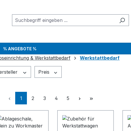
% ANGEBOTE %
bseinrichtung & Werkstattbedarf
Werkstattbedarf
ersteller
Preis
Seite
Seite
Seite
Seite
Seite
1
2
3
4
5