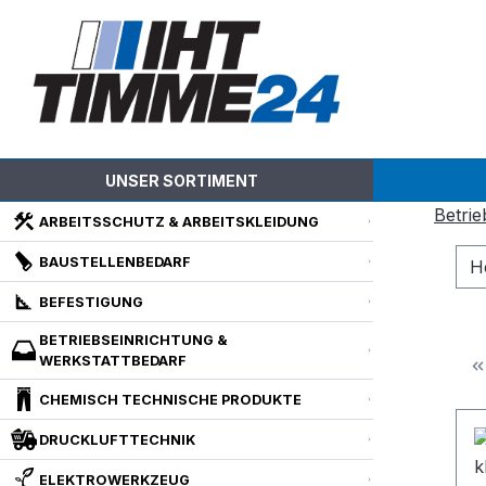
m Hauptinhalt springen
Zur Suche springen
Zur Hauptnavigation springen
UNSER SORTIMENT
Betrie
ARBEITSSCHUTZ & ARBEITSKLEIDUNG
BAUSTELLENBEDARF
H
BEFESTIGUNG
BETRIEBSEINRICHTUNG &
WERKSTATTBEDARF
CHEMISCH TECHNISCHE PRODUKTE
DRUCKLUFTTECHNIK
ELEKTROWERKZEUG