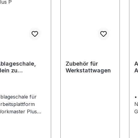
blageschale,
Zubehör für
A
lein zu
Werkstattwagen
A
orkmaster Plus
V
blageschale für
•
rbeitsplattform
N
orkmaster Plus
G
Hinweis:
S
blageschale nur in
bo
erbindung mit
A