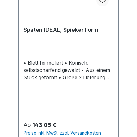
Spaten IDEAL, Spieker Form
• Blatt feinpoliert • Konisch,
selbstschärfend gewalzt • Aus einem
Stück geformt • Größe 2 Lieferung:
Mit Eschen-T-Stiel
Regulärer Preis:
Ab
143,05 €
Preise inkl. MwSt. zzgl. Versandkosten