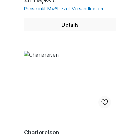
Regulärer Preis:
Ab
115,93 €
Preise inkl. MwSt. zzgl. Versandkosten
Details
Chariereisen