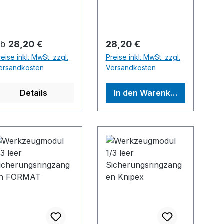
fehlende Werkzeuge
sofort
erkanntHersteller:
Einkaufsbüro
egulärer Preis:
Regulärer Preis:
Ab
28,20 €
28,20 €
Deutscher
reise inkl. MwSt. zzgl.
Preise inkl. MwSt. zzgl.
Eisenhändler GmbH,
ersandkosten
Versandkosten
EDE Platz 1, 42389
Wuppertal, DE,
Details
In den Warenkorb
+4920260960,
webkontakt@ede.de