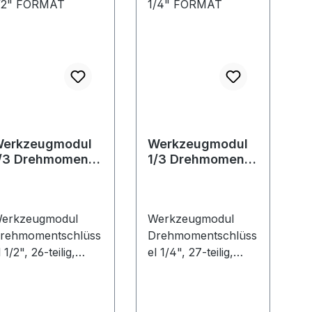
erkzeugmodul
Werkzeugmodul
/3 Drehmoment
1/3 Drehmoment
/2" FORMAT
1/4" FORMAT
erkzeugmodul
Werkzeugmodul
rehmomentschlüss
Drehmomentschlüss
l 1/2", 26-teilig,
el 1/4", 27-teilig,
odul
Modul
/3Ausführung: 2-
1/3Ausführung: 2-
arbige
farbige