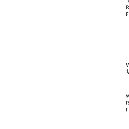
1
R
e
W
R
F
f
S