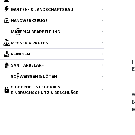
GARTEN- & LANDSCHAFTSBAU
HANDWERKZEUGE
MATERIALBEARBEITUNG
MESSEN & PRÜFEN
REINIGEN
L
SANITÄRBEDARF
E
SCHWEISSEN & LÖTEN
SICHERHEITSTECHNIK &
EINBRUCHSCHUTZ & BESCHLÄGE
W
B
t
R
A
z