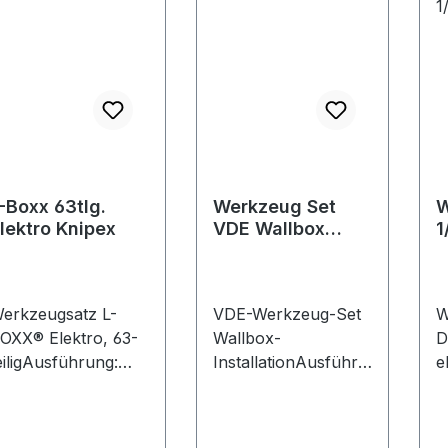
-Boxx 63tlg.
Werkzeug Set
W
lektro Knipex
VDE Wallbox
1
Wiha
1
erkzeugsatz L-
VDE-Werkzeug-Set
W
OXX® Elektro, 63-
Wallbox-
D
eiligAusführung:
InstallationAusführu
e
obuste Box aus
ng: Umfangreiches
M
BS-Kunststoff. Mit
Wechselbit-System
2
weiteiliger
mit
f