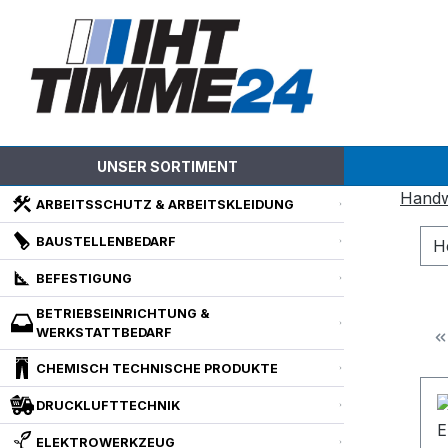
m Hauptinhalt springen
Zur Suche springen
Zur Hauptnavigation springen
UNSER SORTIMENT
Hand
ARBEITSSCHUTZ & ARBEITSKLEIDUNG
BAUSTELLENBEDARF
H
BEFESTIGUNG
BETRIEBSEINRICHTUNG &
WERKSTATTBEDARF
CHEMISCH TECHNISCHE PRODUKTE
DRUCKLUFTTECHNIK
ELEKTROWERKZEUG