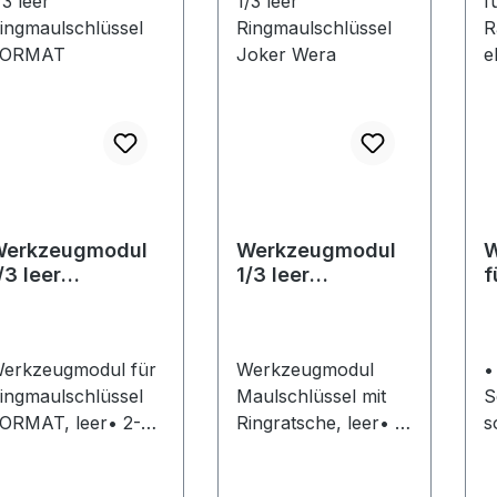
mm 1
K
Hin
i
v
W
o
E
D
Werkzeugmodul
Werkzeugmodul
W
E
/3 leer
1/3 leer
f
E
ingmaulschlüss
Ringmaulschlüss
R
W
l FORMAT
el Joker Wera
ü
+
l
w
erkzeugmodul für
Werkzeugmodul
•
ingmaulschlüssel
Maulschlüssel mit
S
ORMAT, leer• 2-
Ringratsche, leer• 2-
s
arbige
farbige
f
chaumstoffeinlage,
Schaumstoffeinlage,
s