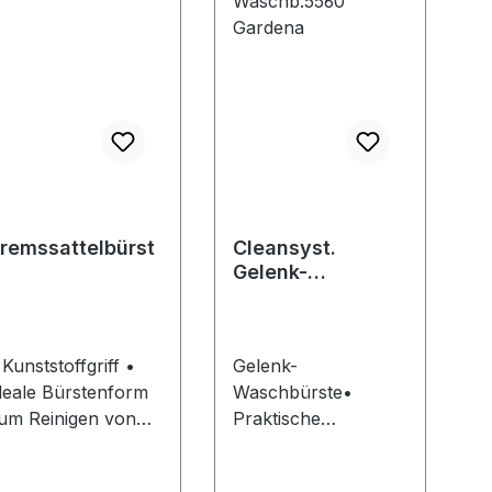
607 000 CG9)
remssattelbürst
Cleansyst.
Gelenk-
Waschb.5560
Gardena
 Kunststoffgriff •
Gelenk-
deale Bürstenform
Waschbürste•
um Reinigen von
Praktische
remssätteln
Dreiecksform zur
mühelosen