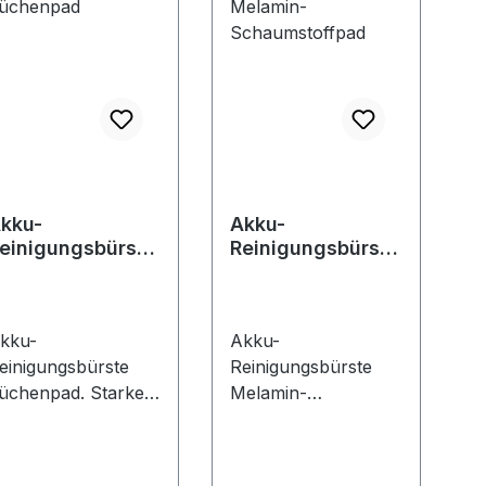
kku-
Akku-
einigungsbürste
Reinigungsbürste
üchenpad
Melamin-
Schaumstoffpad
kku-
Akku-
einigungsbürste
Reinigungsbürste
üchenpad. Starke
Melamin-
einigungshilfe bei
Schaumstoffpad.
roben
Nass- und
erschmutzungen in
Trockenreinigung