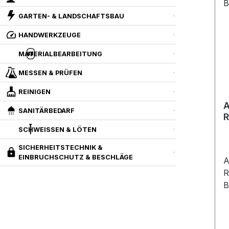
GARTEN- & LANDSCHAFTSBAU
HANDWERKZEUGE
MATERIALBEARBEITUNG
MESSEN & PRÜFEN
REINIGEN
A
SANITÄRBEDARF
R
B
SCHWEISSEN & LÖTEN
SICHERHEITSTECHNIK &
EINBRUCHSCHUTZ & BESCHLÄGE
A
R
B
h
S
m