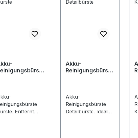
kku-
Akku-
A
einigungsbürste
Reinigungsbürste
R
ürste
Detailbürste
K
kku-
Akku-
A
einigungsbürste
Reinigungsbürste
R
ürste. Entfernt
Detailbürste. Ideal
K
artnäckigen
für kleine oder
R
chmutz - schnell,
schwer zugängliche
g
ühelos und
Bereiche. Ideal für
V