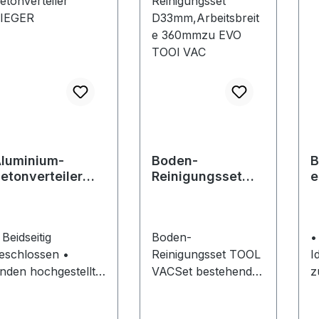
einigungsergebniss
: keine Kratzer auf
unststoff, Leder,
las oder Holz.
achhaltiges Design:
iederverwendbar
nd
pülmaschinenfest
is 50 °C. Karton
luminium-
Boden-
B
etonverteiler
Reinigungsset
e
IEGER
D33mm,Arbeitsbr
eite 360mmzu
EVO TOOl VAC
 Beidseitig
Boden-
•
eschlossen •
Reinigungsset TOOL
I
nden hochgestellt •
VACSet bestehend
z
tufenlos einstellbar
aus: 2 verchromte
B
 Gelenk-
Handrohre Ø 33