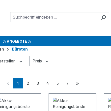
% ANGEBOTE %
en
Bürsten
ersteller
Preis
Seite
Seite
Seite
Seite
Seite
1
2
3
4
5