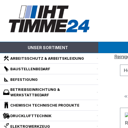
m Hauptinhalt springen
Zur Suche springen
Zur Hauptnavigation springen
UNSER SORTIMENT
Reinig
ARBEITSSCHUTZ & ARBEITSKLEIDUNG
BAUSTELLENBEDARF
H
BEFESTIGUNG
BETRIEBSEINRICHTUNG &
WERKSTATTBEDARF
CHEMISCH TECHNISCHE PRODUKTE
DRUCKLUFTTECHNIK
ELEKTROWERKZEUG