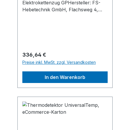
Elektrokettenzug GPHersteller: FS-
Hebetechnik GmbH, Flachsweg 4,
94051 Hauzenberg/Oberkümmering,
DE, +498586977550, info@fs-
hebetechnik.de
Regulärer Preis:
336,64 €
Preise inkl. MwSt. zzgl. Versandkosten
In den Warenkorb