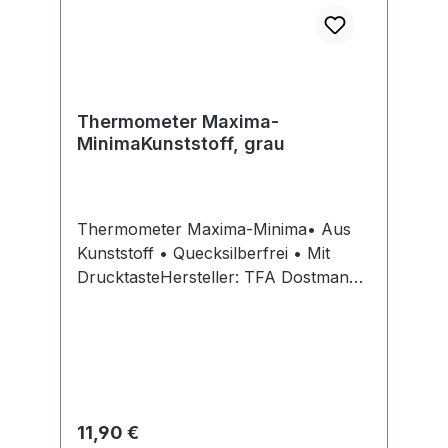
Thermometer Maxima-
MinimaKunststoff, grau
Thermometer Maxima-Minima• Aus
Kunststoff • Quecksilberfrei • Mit
DrucktasteHersteller: TFA Dostmann
GmbH & Co. KG, Zum Ottersberg 12,
97877 Wertheim, DE, +4993423080,
info@tfa-dostmann.de
Regulärer Preis:
11,90 €