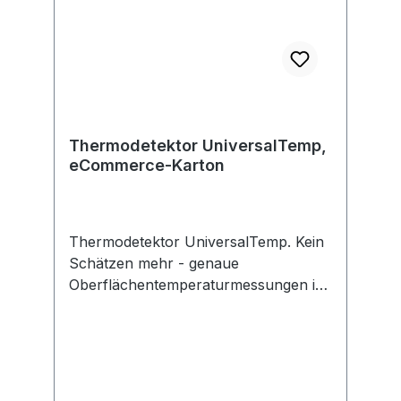
Thermodetektor UniversalTemp,
eCommerce-Karton
Thermodetektor UniversalTemp. Kein
Schätzen mehr - genaue
Oberflächentemperaturmessungen im
Handumdrehen. Einfach und präzise -
für alltägliche Temperaturmessungen
bei Gefrierschränken und Fenstern bis
zu Pizzasteinen. Infrarot-Laser-
Technologie mit großem Messumfang