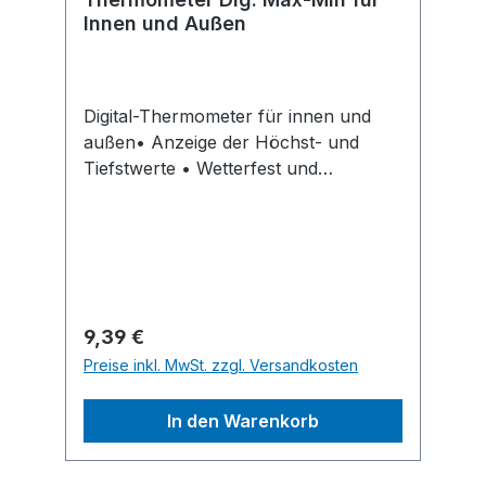
Innen und Außen
Digital-Thermometer für innen und
außen• Anzeige der Höchst- und
Tiefstwerte • Wetterfest und
spritzwassergeschütztHersteller: TFA
Dostmann GmbH & Co. KG, Zum
Ottersberg 12, 97877 Wertheim, DE,
+4993423080, info@tfa-dostmann.de
Regulärer Preis:
9,39 €
Preise inkl. MwSt. zzgl. Versandkosten
In den Warenkorb