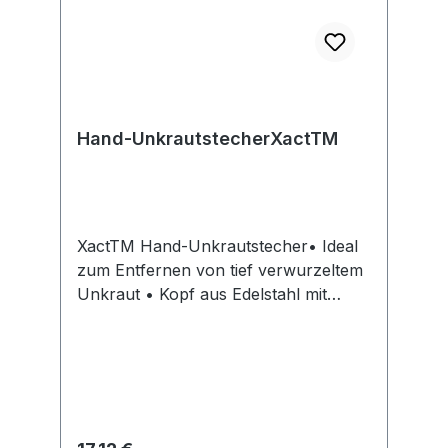
Hand-UnkrautstecherXactTM
XactTM Hand-Unkrautstecher• Ideal
zum Entfernen von tief verwurzeltem
Unkraut • Kopf aus Edelstahl mit
geschliffenen Kanten • SoftgripTM
Griffdesign für hohen Komfort •
Längerer Griff bringt perfekte Balance
und zusätzliche Kraft, wenn
notwendig • Mit Aufhängeloch zur
einfachen AufbewahrungHinweis: