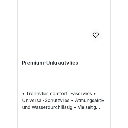
Premium-Unkrautvlies
• Trennvlies comfort, Faservlies •
Universal-Schutzvlies • Atmungsaktiv
und Wasserdurchlässig • Vielseitig
einsetzbar als Trennschicht für Sand,
Erde, Kies, Schotter, Fliesen,
Pflastersteinen usw. • Bildet eine