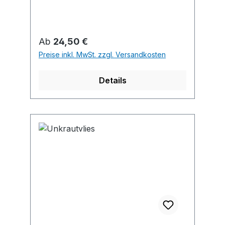
Schutzschicht zwischen Boden und
Oberfläche, verhindert Unkrautwuchs
• Material: Polyethylen (PE),
Regulärer Preis:
Ab
24,50 €
Polypropylen (PP) • Farbe: schwarz
Preise inkl. MwSt. zzgl. Versandkosten
Details