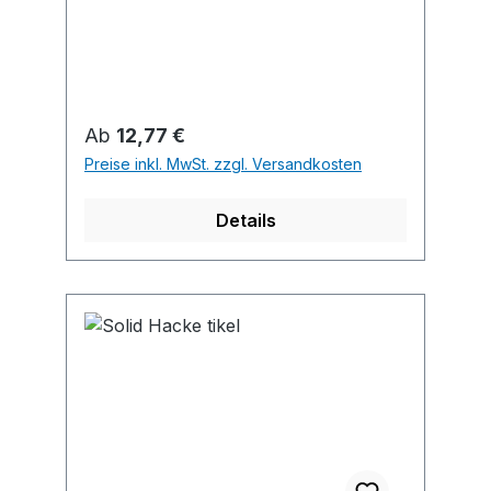
Wachstumsfördernd • Qualität: 50
g/m² • Material: Polypropylen 100%
Regulärer Preis:
Ab
12,77 €
Preise inkl. MwSt. zzgl. Versandkosten
Details