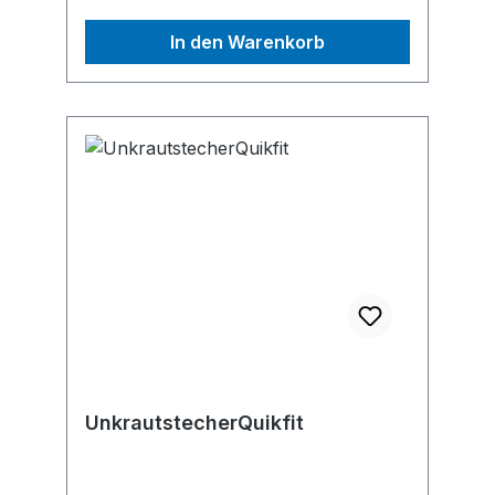
+498000051810, info.de@fiskars.com
In den Warenkorb
UnkrautstecherQuikfit