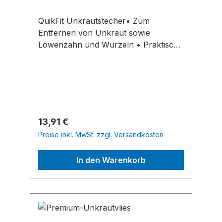
QuikFit Unkrautstecher• Zum
Entfernen von Unkraut sowie
Löwenzahn und Wurzeln • Praktisch
für Arbeiten in schmalen Beeten •
Aus BorstahlHinweis: Kein
Lagerartikel! Beschaffung erfolgt
kurzfristig. Abweichende Lieferzeit.
Beachten Sie die VE! Artikel ist von
der Rücknahme
Regulärer Preis:
13,91 €
ausgeschlossen!Hersteller: Fiskars
Preise inkl. MwSt. zzgl. Versandkosten
Germany GmbH, Kölner Straße 10,
65760 Eschborn, DE,
In den Warenkorb
+498000051810, info.de@fiskars.com