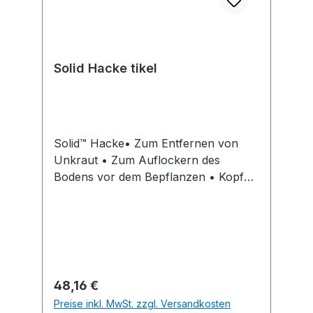
Solid Hacke tikel
Solid™ Hacke• Zum Entfernen von
Unkraut • Zum Auflockern des
Bodens vor dem Bepflanzen • Kopf
aus gehärtetem Karbonstahl • Langer,
leichter AluminiumstielHinweis: Kein
Lagerartikel, die Beschaffung erfolgt
kurzfristig. Abgabe nur in VE! Artikel
ist von der Rücknahme
ausgeschlossen!Hersteller: Fiskars
Regulärer Preis:
48,16 €
Germany GmbH, Kölner Straße 10,
Preise inkl. MwSt. zzgl. Versandkosten
65760 Eschborn, DE,