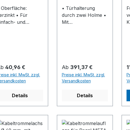
 Oberfläche:
• Türhalterung
F
rzinkt • Für
durch zwei Holme •
v
infach- und
Mit
K
oppelregale
Türverstärkungstrav
e
ieferung: Inklusive
erse und
L
efestigungsmaterial
Stahlscharnierstang
F
en • Abschließbarer
S
as unbeabsichtigte
Drehgriff mit 3-
k
urchschieben von
Punkt-Verriegelung
M
egulärer Preis:
Regulärer Preis:
R
Ab
40,96 €
Ab
391,37 €
1
adeeinheiten.
•
G
reise inkl. MwSt. zzgl.
Preise inkl. MwSt. zzgl.
P
Gummidämpferprofil
E
ersandkosten
Versandkosten
V
• Blattstärke: 25 mm
A
• Oberfläche: RAL
+
Details
Details
7035 lichtgrau
i