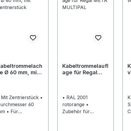
abeltrommelach
Kabeltrommelaufl
K
e Ø 60 mm, mit
age für Regal
v
entrierstück
META MULTIPAL
C
 Mit Zentrierstück •
• RAL 2001
K
urchmesser 60
rotorange •
S
 • Für
Zubehör für
C
abeltrommelregal
Kabeltrommelregal
V
ETA MULTIPAL
Typ 2 und Typ 3
M