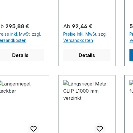
G
E
A
+
egulärer Preis:
Regulärer Preis:
R
Ab
295,88 €
Ab
92,44 €
5
i
reise inkl. MwSt. zzgl.
Preise inkl. MwSt. zzgl.
P
ersandkosten
Versandkosten
V
Details
Details