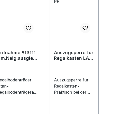
ufnahme,913111
Auszugsperre für
,m.Neig.ausgleic
Regalkasten LA-
,grau
KA-PE
egalbodenträger
Auszugsperre für
itan•
Regalkasten•
egalbodenträgerau
Praktisch bei der
nahme mit
Verwendung der
eigungsausgleich •
Kästen in
ur verdeckten
Fachbodenregalen •