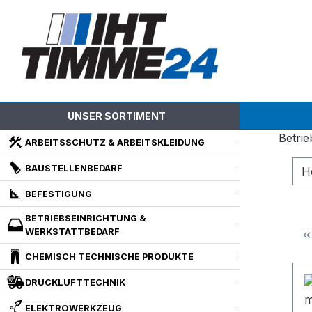
m Hauptinhalt springen
Zur Suche springen
Zur Hauptnavigation springen
UNSER SORTIMENT
Betrie
ARBEITSSCHUTZ & ARBEITSKLEIDUNG
BAUSTELLENBEDARF
H
BEFESTIGUNG
BETRIEBSEINRICHTUNG &
WERKSTATTBEDARF
CHEMISCH TECHNISCHE PRODUKTE
DRUCKLUFTTECHNIK
ELEKTROWERKZEUG