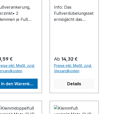
ußverankerung,
Info: Das
erzinkt• 2
Fußverdübelungsset
lemmen je Fuß
ermöglicht das
rforderlich
zusätzliche Sichern
ieferung:
mit Verankerung im
ußklammer und
Boden.
chraubanker,
omplettHersteller:
ETA-Regalbau
egulärer Preis:
Regulärer Preis:
1,59 €
Ab
14,32 €
mbH & Co. KG,
reise inkl. MwSt. zzgl.
Preise inkl. MwSt. zzgl.
ichenkamp, 59759
ersandkosten
Versandkosten
rnsberg, DE,
4929329570,
In den Warenkorb
Details
nfometa@JLU.de