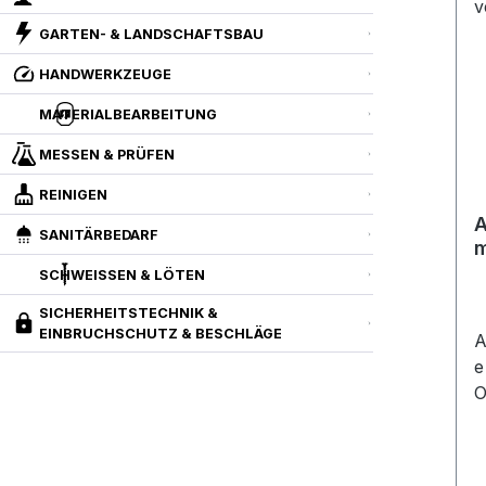
GARTEN- & LANDSCHAFTSBAU
HANDWERKZEUGE
MATERIALBEARBEITUNG
MESSEN & PRÜFEN
REINIGEN
A
SANITÄRBEDARF
m
v
SCHWEISSEN & LÖTEN
SICHERHEITSTECHNIK &
EINBRUCHSCHUTZ & BESCHLÄGE
A
e
O
v
M
G