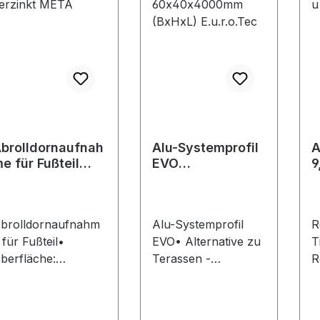
brolldornaufnah
Alu-Systemprofil
A
e für Fußteil
EVO
9
erzinkt META
60x40x4000mm
h
(BxHxL)
E.u.r.o.Tec
brolldornaufnahm
Alu-Systemprofil
R
 für Fußteil•
EVO• Alternative zu
T
berfläche:
Terassen -
R
erzinktHersteller:
Unterkonstruktionen
f
ETA-Regalbau
in Holz • Formstabil,
N
mbH & Co. KG,
gerade und tragfähig
Z