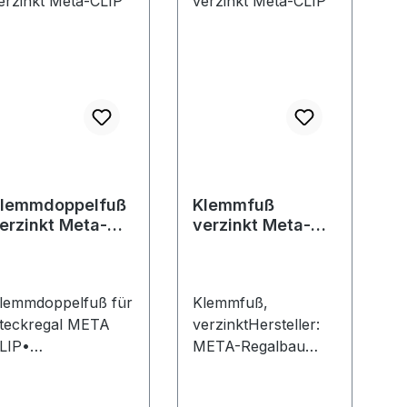
lemmdoppelfuß
Klemmfuß
erzinkt Meta-
verzinkt Meta-
LIP
CLIP
lemmdoppelfuß für
Klemmfuß,
teckregal META
verzinktHersteller:
LIP•
META-Regalbau
erzinktHersteller:
GmbH & Co. KG,
ETA-Regalbau
Eichenkamp, 59759