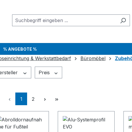
% ANGEBOTE %
bseinrichtung & Werkstattbedarf
Büromöbel
Zubehö
ersteller
Preis
Seite
Seite
1
2