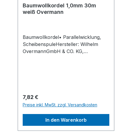
Yale Allee 30, 42329 Wuppertal, DE,
Baumwollkordel 1,0mm 30m
weiß Overmann
+49202693590,
info.wuppertal@cmco.eu
Baumwollkordel• Parallelwicklung,
ScheibenspuleHersteller: Wilhelm
OvermannGmbH & CO. KG,
Dieselstraße 36, 42389 Wuppertal,
DE, +49 202 26607-0,
info@overmann-gmbh.de
Regulärer Preis:
7,82 €
Preise inkl. MwSt. zzgl. Versandkosten
In den Warenkorb