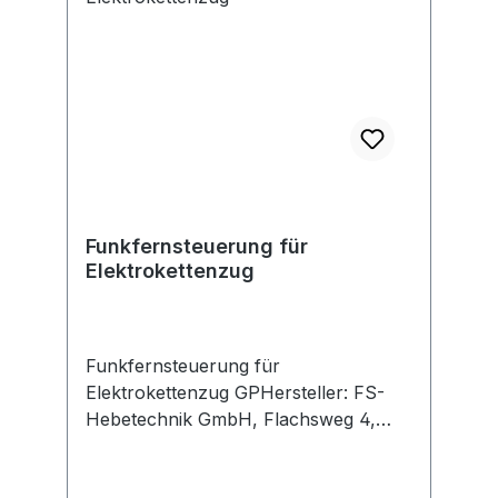
Trägerflansch ist eine Anpassung bis
300 mm möglich • Der Yalelift 360
kann mit einem sehr niedrig bauenden
Handfahrwerk kombiniert
werdenHersteller: Columbus
McKinnon EMEA GmbH, Yale Allee
30, 42329 Wuppertal, DE,
+49202693590,
info.wuppertal@cmco.eu
Funkfernsteuerung für
Elektrokettenzug
Funkfernsteuerung für
Elektrokettenzug GPHersteller: FS-
Hebetechnik GmbH, Flachsweg 4,
94051 Hauzenberg/Oberkümmering,
DE, +498586977550, info@fs-