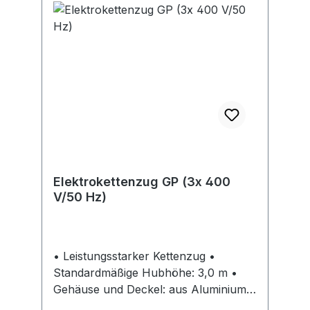
(wartungsfrei) Lieferung: Inklusive
Kettenspeicher. Hinweis: Das
serienmäßige, im Ölbad
(Fließfettschmierung bei CPV/CPVF 2-
8/5-4 und 2-4/5-2) laufende,
einsatzgehärtete Getriebe mit
durchgehender Schrägverzahnung
sorgt für besondere Laufruhe und
lange Lebensdauer.
Elektrokettenzug GP (3x 400
V/50 Hz)
• Leistungsstarker Kettenzug •
Standardmäßige Hubhöhe: 3,0 m •
Gehäuse und Deckel: aus Aluminium •
DC-Federdruckbremse: sicheres