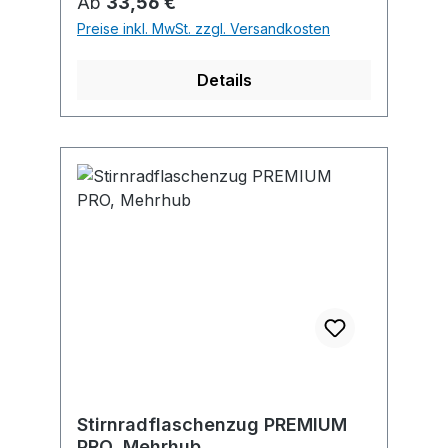
Regulärer Preis:
Ab
33,56 €
Preise inkl. MwSt. zzgl. Versandkosten
Details
Stirnradflaschenzug PREMIUM
PRO, Mehrhub