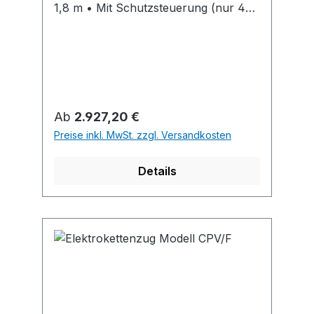
1,8 m • Mit Schutzsteuerung (nur 42
V auf dem Steuerschalter) •
Schutzart: IP54 - Isolationsklasse F •
Seitenschilder und Laufrollen: aus
Grauguss • Tragbolzen: galvanisch
verzinkt • Flanschbreite: stufenlos
einstellbar Lieferung: Inkl.
Regulärer Preis:
Ab
2.927,20 €
Verbindungskabel zum
Preise inkl. MwSt. zzgl. Versandkosten
Elektrokettenzug. Ohne Netzkabel
(auf Anfrage lieferbar).
Details