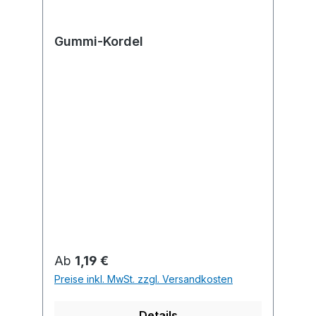
Gummi-Kordel
Regulärer Preis:
Ab
1,19 €
Preise inkl. MwSt. zzgl. Versandkosten
Details