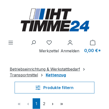
Zum Hauptinhalt springen
Du hast 0 Produkte auf dem M
0,00 €*
Merkzettel
Anmelden
Betriebseinrichtung & Werkstattbedarf
Transportmittel
Kettenzug
Produkte filtern
Seite
Seite
1
2