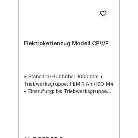
Elektrokettenzug Modell CPV/F
• Standard-Hubhöhe: 3000 mm •
Triebwerksgruppe: FEM 1 Am/ISO M4
• Einstufung: bis Triebwerksgruppe
FEM 3m/ISO M6 bei entsprechender
Tragfähigkeits- bzw. ED-Veränderung
• Hauptschütz: Standard für eine
erhöhte Sicherheit • Motorengehäuse:
optimiert für verbesserte Kühlung •
Einschaltdauer: 50 % ED bei einer