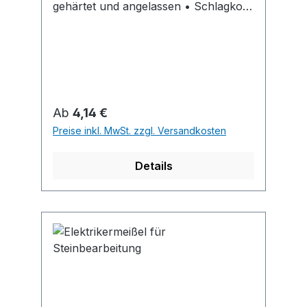
gehärtet und angelassen • Schlagkopf
vergütet • Wulstbildung, Umbördeln
und Absplittern werden durch die
Vergütung fast ausgeschlossen
Regulärer Preis:
Ab
4,14 €
Preise inkl. MwSt. zzgl. Versandkosten
Details