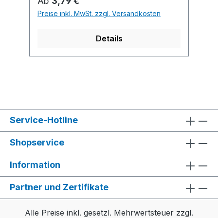
Regulärer Preis:
Ab
3,79 €
mehrfach möglich. Schaft achtkantig.
Preise inkl. MwSt. zzgl. Versandkosten
Details
Service-Hotline
Shopservice
Information
Partner und Zertifikate
Alle Preise inkl. gesetzl. Mehrwertsteuer zzgl.