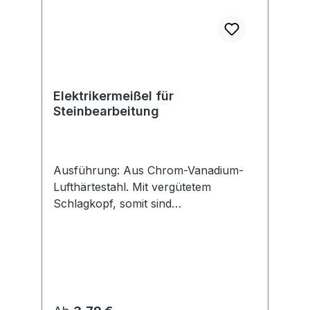
Elektrikermeißel für
Steinbearbeitung
Ausführung: Aus Chrom-Vanadium-
Lufthärtestahl. Mit vergütetem
Schlagkopf, somit sind
Wulstbildungen, Umbördelungen und
Absplittern fast ausgeschlossen.
Schneide und Schaft gehärtet,
angelassen und lackiert. Hinweis:
Nachschärfen ohne Nachhärten der
Schneide durch einfachen Nassschliff