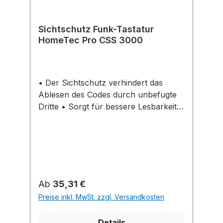
Sichtschutz Funk-Tastatur
HomeTec Pro CSS 3000
• Der Sichtschutz verhindert das
Ablesen des Codes durch unbefugte
Dritte • Sorgt für bessere Lesbarkeit
des Displays bei starker
Sonneneinstrahlung • Schutz vor
witterungsbedingten Einflüssen (z.B.
Pollen, Staub, Regen) • Einfache
Montage: Aufsetzen, einclipsen
Regulärer Preis:
Ab
35,31 €
Preise inkl. MwSt. zzgl. Versandkosten
Details