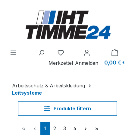
Zum Hauptinhalt springen
Du hast 0 Produkte auf dem M
0,00 €*
Merkzettel
Anmelden
Arbeitsschutz & Arbeitskleidung
Leitsysteme
Produkte filtern
Seite
Seite
Seite
Seite
1
2
3
4