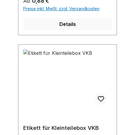
Regulärer Preis:
Ab
0,88 €
Preise inkl. MwSt. zzgl. Versandkosten
Details
Etikett für Kleinteilebox VKB