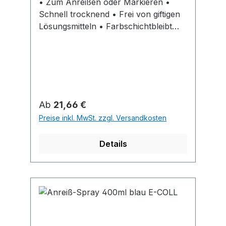
• Zum Anreißen oder Markieren •
Schnell trocknend • Frei von giftigen
Lösungsmitteln • Farbschichtbleibt
elastisch und splittert nicht unter der
Anreißnadel • Nicht alkalifest
Regulärer Preis:
Ab
21,66 €
Preise inkl. MwSt. zzgl. Versandkosten
Details