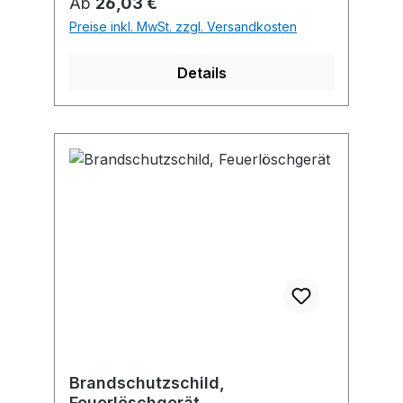
Regulärer Preis:
Ab
26,03 €
Preise inkl. MwSt. zzgl. Versandkosten
Details
Brandschutzschild,
Feuerlöschgerät