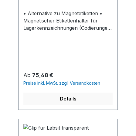
• Alternative zu Magnetetiketten •
Magnetischer Etikettenhalter für
Lagerkennzeichnungen (Codierungen)
und Plantafeln • Papieretiketten
werden in das Profil eingeschoben
und können bei Bedarf einfach und
schnell ausgetauscht werden
Regulärer Preis:
Ab
75,48 €
Preise inkl. MwSt. zzgl. Versandkosten
Details