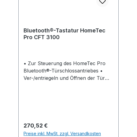
Bluetooth®-Tastatur HomeTec
Pro CFT 3100
• Zur Steuerung des HomeTec Pro
Bluetooth®-Türschlossantriebes •
Ver-/entriegeln und Öffnen der Tür
per Codeeingabe • Ermöglicht die
Vergabe von Zutrittsberechtigungen •
Hinterleuchtetes Display mit
hochwertiger Touch-Oberfläche •
Einfache, flexible und kabellose
Montage • Maximale Sicherheit durch
Regulärer Preis:
270,52 €
AES-128-Bit Verschlüsselung und
Preise inkl. MwSt. zzgl. Versandkosten
ABUS Keycard • Bluetooth®-