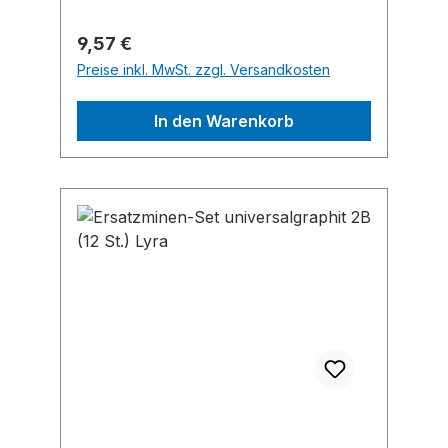
DE, +4991168050, info@lyra.de
Regulärer Preis:
9,57 €
Preise inkl. MwSt. zzgl. Versandkosten
In den Warenkorb