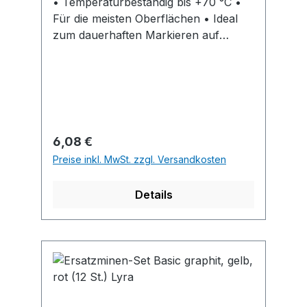
• Temperaturbeständig bis +70 °C •
Für die meisten Oberflächen • Ideal
zum dauerhaften Markieren auf
dunklen Untergründen • Nicht für
glasglatte, glänzende Oberflächen
geeignet
Regulärer Preis:
6,08 €
Preise inkl. MwSt. zzgl. Versandkosten
Details