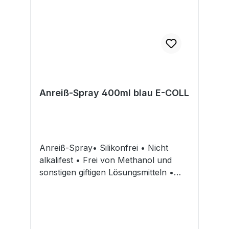
Anreiß-Spray 400ml blau E-COLL
Anreiß-Spray• Silikonfrei • Nicht
alkalifest • Frei von Methanol und
sonstigen giftigen Lösungsmitteln •
Trocknet sofort und haftet gut • Zum
Markieren von Metalloberflächen,
Anreißen oder für
MarkierungsarbeitenSignalwort: