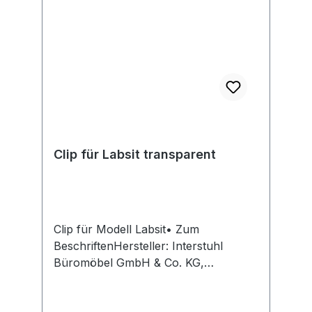
Clip für Labsit transparent
Clip für Modell Labsit• Zum
BeschriftenHersteller: Interstuhl
Büromöbel GmbH & Co. KG,
Bruehlstr. 21, 72469 Messstetten-
Tieringe, DE, +4974368710,