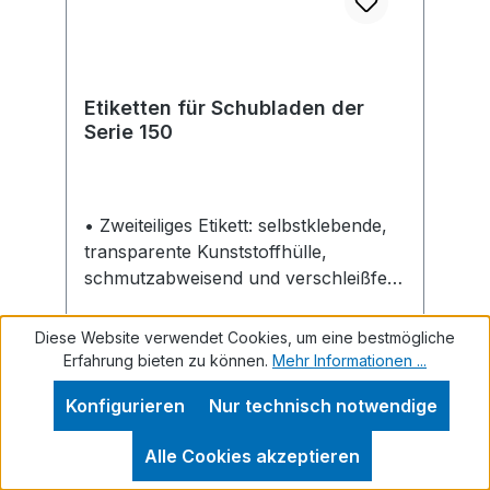
Etiketten für Schubladen der
Serie 150
• Zweiteiliges Etikett: selbstklebende,
transparente Kunststoffhülle,
schmutzabweisend und verschleißfest
sowie ein austauschbarer
Papierstreifen
Diese Website verwendet Cookies, um eine bestmögliche
Erfahrung bieten zu können.
Mehr Informationen ...
Konfigurieren
Nur technisch notwendige
Regulärer Preis:
Ab
13,06 €
Alle Cookies akzeptieren
Preise inkl. MwSt. zzgl. Versandkosten