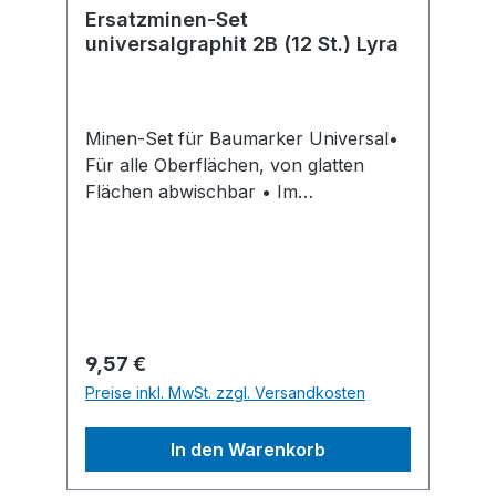
Ersatzminen-Set
universalgraphit 2B (12 St.) Lyra
Minen-Set für Baumarker Universal•
Für alle Oberflächen, von glatten
Flächen abwischbar • Im
bruchsicherem Minen-Magazin, leicht
entnehmbarHersteller: Johann
Froescheis Lyra-Bleistift-Fabrik,
Willstätterstr. 54-56, 90449 Nürnberg,
DE, +4991168050, info@lyra.de
Regulärer Preis:
9,57 €
Preise inkl. MwSt. zzgl. Versandkosten
In den Warenkorb