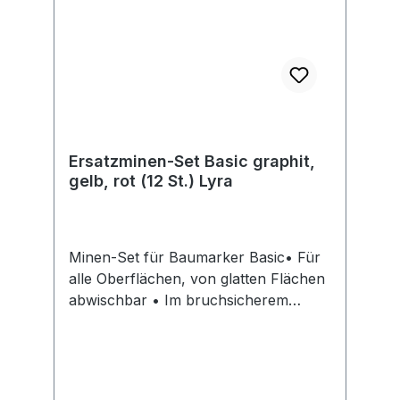
Ersatzminen-Set Basic graphit,
gelb, rot (12 St.) Lyra
Minen-Set für Baumarker Basic• Für
alle Oberflächen, von glatten Flächen
abwischbar • Im bruchsicherem
Minen-Magazin, leicht
entnehmbarHersteller: Johann
Froescheis Lyra-Bleistift-Fabrik,
Willstätterstr. 54-56, 90449 Nürnberg,