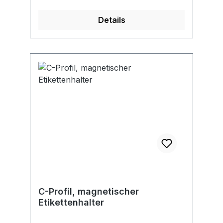
Funkstandard •
Details
Spannungsversorgung per Batterie (4
x AA Batterien; enthalten) • CFA3100
erforderlich
C-Profil, magnetischer
Etikettenhalter