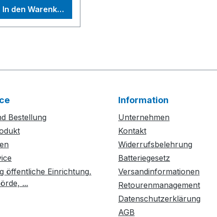
nterschiedlichste
In den Warenkorb
unststoff-
Ersatzrollen für
aterialien
ischeinlegeteil, 2
Schnellspannung,
roblemlos
rsatzrollen für
Bedienwerkzeug-
earbeiten.
chnellspannung,
Satz,
ufgrund der
edienwerkzeug-
Bedienungsanleitung
bnehmbaren
atz,
aubsäge kann das
edienungsanleitung
erät nicht nur
bbildung zeigt
tationär, sondern
ce
Information
aschine mit
uch als mobiles
ubehör (nicht im
d Bestellung
Unternehmen
andgerät
ieferumfang
odukt
ingesetzt werden.
Kontakt
nthalten)
iese
ten
Widerrufsbelehrung
enutzerfreundliche
vice
Batteriegesetz
ekupiersäge lässt
g öffentliche Einrichtung,
Versandinformationen
ich nicht nur
rde, ...
Retourenmanagement
infach
Datenschutzerklärung
ufbewahren und
instellen, sondern
AGB