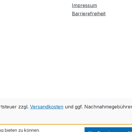
uch sehr leicht
Impressum
edienen. Keine
Barrierefreiheit
ndere
ekupiersäge ist
enutzerfreundliche
 als die Dremel
oto-
aw.InhaltDremel
oto-Saw
rtsteuer zzgl.
Versandkosten
und ggf. Nachnahmegebühren,
ng bieten zu können.