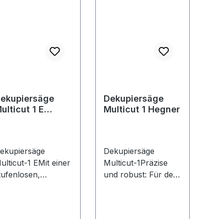
ekupiersäge
Dekupiersäge
ulticut 1 E
Multicut 1 Hegner
egner
ekupiersäge
Dekupiersäge
ulticut-1 EMit einer
Multicut-1Präzise
tufenlosen,
und robust: Für den
lektronischen
Feinschnitt wird
rehzahlregulierung
diese Dekupiersäge
 diese Präzisions-
aus Grauguss