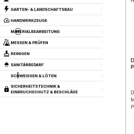
GARTEN- & LANDSCHAFTSBAU
HANDWERKZEUGE
MATERIALBEARBEITUNG
MESSEN & PRÜFEN
REINIGEN
D
SANITÄRBEDARF
P
H
SCHWEISSEN & LÖTEN
SICHERHEITSTECHNIK &
D
EINBRUCHSCHUTZ & BESCHLÄGE
M
P
P
F
S