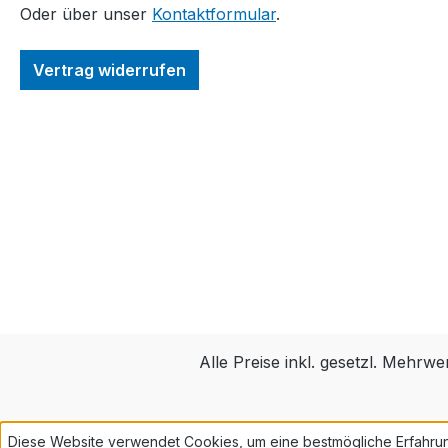
Oder über unser
Kontaktformular
.
a
b
a
Vertrag widerrufen
D
b
r
M
S
M
Alle Preise inkl. gesetzl. Mehrwe
Diese Website verwendet Cookies, um eine bestmögliche Erfahru