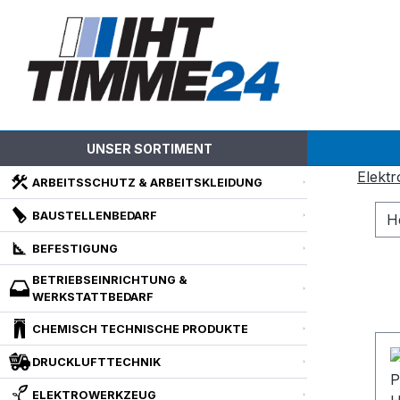
m Hauptinhalt springen
Zur Suche springen
Zur Hauptnavigation springen
UNSER SORTIMENT
Elekt
ARBEITSSCHUTZ & ARBEITSKLEIDUNG
BAUSTELLENBEDARF
H
BEFESTIGUNG
BETRIEBSEINRICHTUNG &
WERKSTATTBEDARF
CHEMISCH TECHNISCHE PRODUKTE
DRUCKLUFTTECHNIK
ELEKTROWERKZEUG