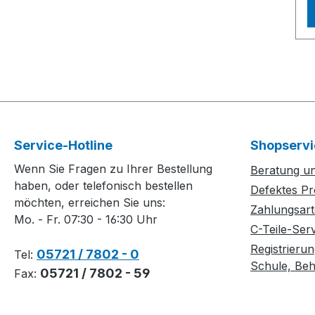
u
K
M
T
p
E
b
S
A
B
a
S
L
B
G
A
s
Service-Hotline
Shopservi
M
a
Z
Wenn Sie Fragen zu Ihrer Bestellung
Beratung un
H
L
haben, oder telefonisch bestellen
Defektes Pr
e
e
möchten, erreichen Sie uns:
D
Zahlungsar
Mo. - Fr. 07:30 - 16:30 Uhr
b
C-Teile-Ser
D
Registrierun
05721 / 7802 - 0
Tel:
s
Schule, Behö
05721 / 7802 - 59
Fax:
e
a
e