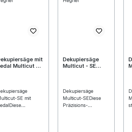
ekupiersäge mit
Dekupiersäge
D
edal Multicut SE
Multicut - SE
M
egner
Hegner
H
ekupiersäge
Dekupiersäge
D
ulticut-SE mit
Multicut-SEDiese
M
edalDiese
Präzisions-
s
räzisions-
Feinschnittsäge mit
e
einschnittsäge mit
Schnellspanneinrich
D
chnellspanneinrich
tung stellt flexibles
ist