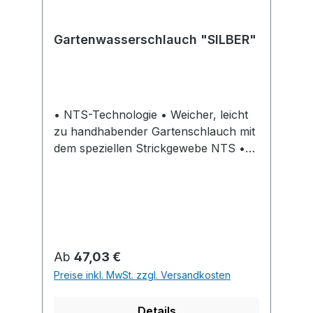
Gartenwasserschlauch "SILBER"
• NTS-Technologie • Weicher, leicht
zu handhabender Gartenschlauch mit
dem speziellen Strickgewebe NTS •
Verhindert, dass sich der Schlauch
beim Gebrauch verdreht oder knickt •
Biegsam • Geiegnet für den Hobby-
Bereich und eine mittlere
Beanspruchung • 3 Lagen •
Temperaturbereich: -15°C bis 50°C •
Regulärer Preis:
Ab
47,03 €
Anti-Algen • Bariumfrei, cadmiumfrei
Preise inkl. MwSt. zzgl. Versandkosten
• UV-beständig • Phthalat-frei •
Berstdruck bei +23°C: 25 bar
Details