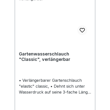
ergänzen.
Gartenwasserschlauch
"Classic", verlängerbar
• Verlängerbarer Gartenschlauch
"elastic" classic, • Dehnt sich unter
Wasserdruck auf seine 3-fache Länge
aus und zieht sich nach Gebrauch,
nach Entleerung, selbständig wieder
zusammen • Platzsparend verstaubar