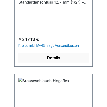
Standardanschluss 12,7 mm (1/2") •
Mit VerdrehschutzAbmessung
Regulärer Preis:
Ab
17,13 €
Preise inkl. MwSt. zzgl. Versandkosten
Details