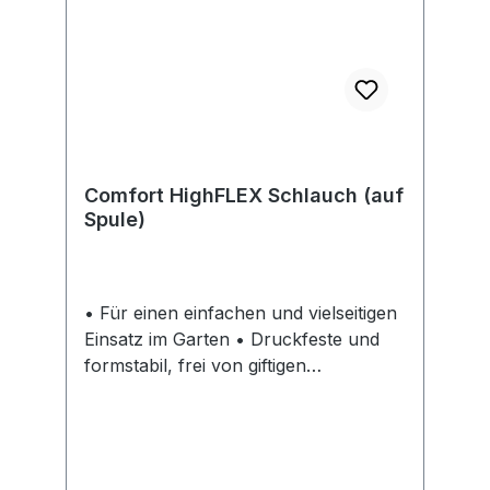
Comfort HighFLEX Schlauch (auf
Spule)
• Für einen einfachen und vielseitigen
Einsatz im Garten • Druckfeste und
formstabil, frei von giftigen
Weichmachern (Phthalaten) und
Schwermetallen • Power-Grip-Profil,
garantiert eine optimale Haltekraft
sowie die Verbindung von