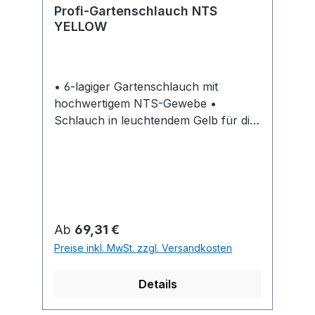
Profi-Gartenschlauch NTS
YELLOW
• 6-lagiger Gartenschlauch mit
hochwertigem NTS-Gewebe •
Schlauch in leuchtendem Gelb für die
Gartenbewässerung, robust und
flexibel, für die intensive Nutzung, mit
NTS- und SKY TECH-Technologie •
Mit gelber Innenlage, schwarzer
Antialgen-Schutzschicht, gelber
Zwischenschicht, NTS-
Regulärer Preis:
Ab
69,31 €
Gewebeverstärkung, (No-Torsion-
Preise inkl. MwSt. zzgl. Versandkosten
System) mit speziellem Textilgewebe,
welches gewährleistet, dass der
Details
Schlauch eine hohe Flexibilität besitzt,
bei der Verwendung aber nicht