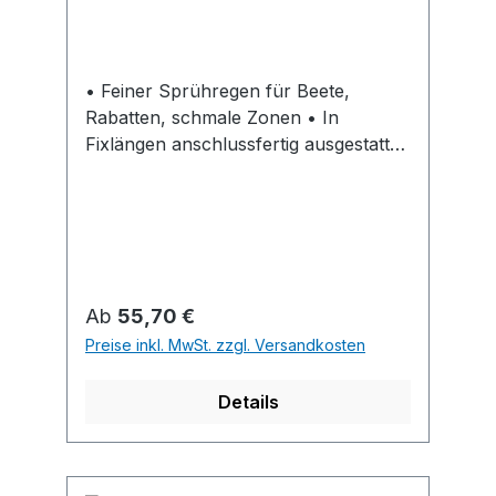
• Feiner Sprühregen für Beete,
Rabatten, schmale Zonen • In
Fixlängen anschlussfertig ausgestattet
mit Original GARDENA Systemteilen •
Verlängerbar durch einfaches
Zusammenstecken (max. Länge 22,5
m) • Individuell verkürzbar: Schlauch
auf gewünschte Länge abschneiden,
Anschlussteile montieren • In Rollen
Regulärer Preis:
Ab
55,70 €
mit Displaykarton
Preise inkl. MwSt. zzgl. Versandkosten
Details