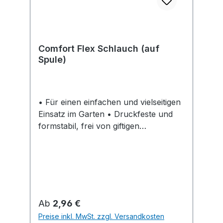
Comfort Flex Schlauch (auf
Spule)
• Für einen einfachen und vielseitigen
Einsatz im Garten • Druckfeste und
formstabil, frei von giftigen
Weichmachern (Phthalaten) und
Schwermetallen • Power-Grip-Profil,
garantiert eine optimale Haltekraft
sowie die Verbindung von
Schlauchstück und Schlauch •
Flexibel und einfach in der
Regulärer Preis:
Ab
2,96 €
Handhabung, verknotet und verdreht
Preise inkl. MwSt. zzgl. Versandkosten
sich nicht • Mit QualitätsGewebe und