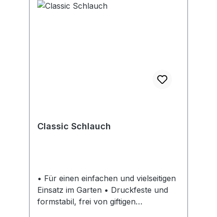
Anschlussgeräten systematisch
ergänzen.Hersteller: Gardena
Deutschland GmbH, Hans-Lorenser-
Str. 40, 89079 Ulm, DE, +497314900,
verkauf@gardena.com
Classic Schlauch
• Für einen einfachen und vielseitigen
Einsatz im Garten • Druckfeste und
formstabil, frei von giftigen
Weichmachern (Phthalaten) und