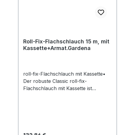
Roll-Fix-Flachschlauch 15 m, mit
Kassette+Armat.Gardena
roll-fix-Flachschlauch mit Kassette•
Der robuste Classic roll-fix-
Flachschlauch mit Kassette ist
imprägniert und wiederstandsfähig •
Die Sicherheitsautomatik verhindert
beim unbeabsichtigten öffen der
Wasserzufuhr des nicht abgespulten
Schlauches die Zerstörung der
Tragekassette • Einfacher Transpot
Regulärer Preis: