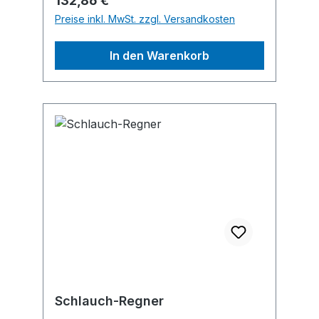
132,86 €
durch leichte und kompakte Bauweise
Preise inkl. MwSt. zzgl. Versandkosten
• Sofort einsatzbereit, Schlauch
ausrollen—anschließen—Wasser
In den Warenkorb
abgeben • Inhalt: Schlauch, Ø 12 mm,
Original GARDENA Systemteilen (1 x
Reinigungsspritze, 1 x Wasserstop, 2 x
Hahnverbinder)Ausführung: roll-fix C
15 – 15 m . Hinweis: Kein Lagerartikel!
Beschaffung erfolgt kurzfristig.
Abweichende Lieferzeit. Beachten Sie
die VE! Artikel ist von der Rücknahme
ausgeschlossen!Hersteller: Gardena
Deutschland GmbH, Hans-Lorenser-
Str. 40, 89079 Ulm, DE, +497314900,
verkauf@gardena.com
Schlauch-Regner