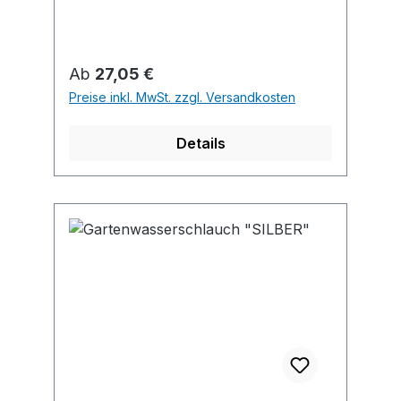
• Inkl. Schlauchanschluss-
Armaturen-Set aus Kunststoff und
Multifunktionsbrause mit 7
Regulärer Preis:
Ab
27,05 €
Funktionen, Kunststoff
Preise inkl. MwSt. zzgl. Versandkosten
Details