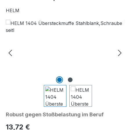
HELM
Bildergalerie überspringen
Robust gegen Stoßbelastung im Beruf
Regulärer Preis:
13,72 €