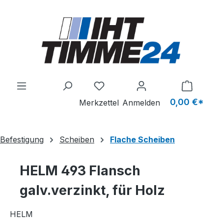
Zum Hauptinhalt springen
Du hast 0 Produkte auf dem M
0,00 €*
Merkzettel
Anmelden
Befestigung
Scheiben
Flache Scheiben
HELM 493 Flansch
galv.verzinkt, für Holz
HELM