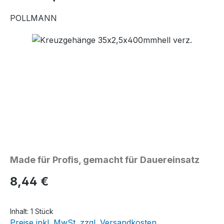
POLLMANN
Bildergalerie überspringen
Made für Profis, gemacht für Dauereinsatz
Regulärer Preis:
8,44 €
Inhalt:
1 Stück
Preise inkl. MwSt. zzgl. Versandkosten