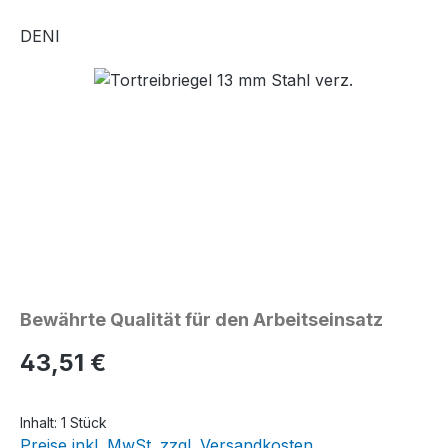
DENI
Bildergalerie überspringen
Bewährte Qualität für den Arbeitseinsatz
Regulärer Preis:
43,51 €
Inhalt:
1 Stück
Preise inkl. MwSt. zzgl. Versandkosten