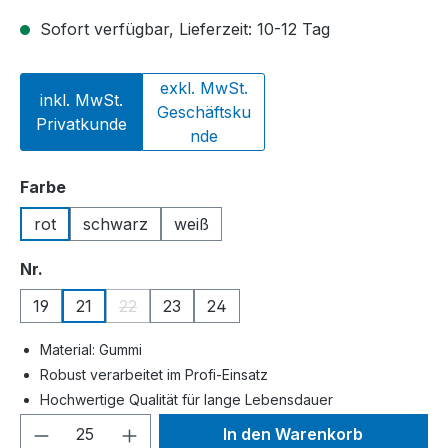
Sofort verfügbar, Lieferzeit: 10-12 Tag
exkl. MwSt.
inkl. MwSt.
Geschäftsku
Privatkunde
nde
auswählen
Farbe
rot
schwarz
weiß
auswählen
Nr.
19
21
22
23
24
(Diese Option ist zurzeit nicht verfügbar.)
Material: Gummi
Robust verarbeitet im Profi-Einsatz
Hochwertige Qualität für lange Lebensdauer
Produkt Anzahl: Gib den gewünschten We
In den Warenkorb