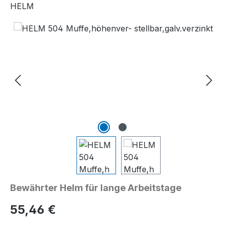
HELM
Bildergalerie überspringen
Bewährter Helm für lange Arbeitstage
Regulärer Preis:
55,46 €