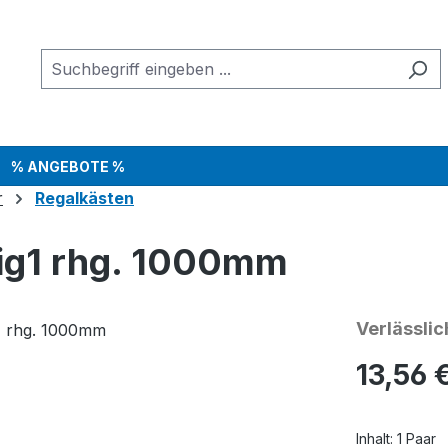
% ANGEBOTE %
r
Regalkästen
big1 rhg. 1000mm
Verlässlic
Regulärer Pr
13,56 
Inhalt:
1 Paar