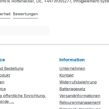
, 89616 Rottenacker, DE, +49739355277, info@element-sys
erheit
Bewertungen
ce
Information
d Bestellung
Unternehmen
odukt
Kontakt
ten
Widerrufsbelehrung
vice
Batteriegesetz
g öffentliche Einrichtung,
Versandinformationen
rde, ...
Retourenmanagement