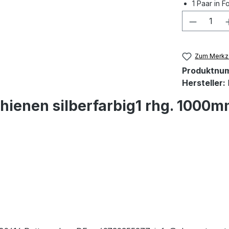
1 Paar in Fo
Produkt
Zum Merkze
Produktnu
Hersteller:
hienen silberfarbig1 rhg. 1000