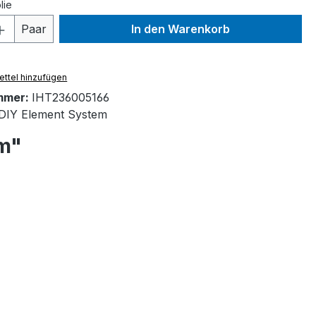
lie
 Anzahl: Gib den gewünschten Wert ein 
Paar
In den Warenkorb
ttel hinzufügen
mmer:
IHT236005166
DIY Element System
mm"