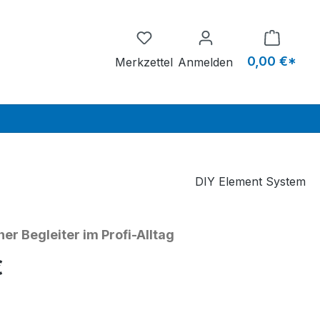
Du hast 0 Produkte auf dem M
0,00 €*
Merkzettel
Anmelden
DIY Element System
her Begleiter im Profi-Alltag
eis:
€