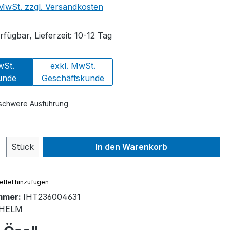
. MwSt. zzgl. Versandkosten
fügbar, Lieferzeit: 10-12 Tag
wSt.
exkl. MwSt.
unde
Geschäftskunde
 schwere Ausführung
 Anzahl: Gib den gewünschten Wert ein 
Stück
In den Warenkorb
ttel hinzufügen
mmer:
IHT236004631
HELM