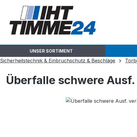
m Hauptinhalt springen
Zur Suche springen
Zur Hauptnavigation springen
UNSER SORTIMENT
Sicherheitstechnik & Einbruchschutz & Beschläge
Torb
Überfalle schwere Ausf
Bildergalerie überspringen