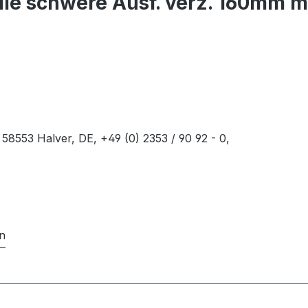
lle schwere Ausf. verz. 160mm 
8553 Halver, DE, +49 (0) 2353 / 90 92 - 0,
n