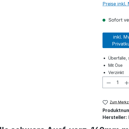
Preise inkl
Sofort ver
inkl. M
Privatk
Überfalle,
Mit Öse
Verzinkt
Produkt
Zum Merkze
Produktnu
Hersteller: