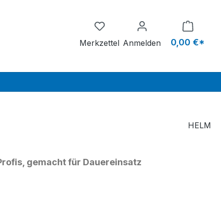
Du hast 0 Produkte auf dem M
0,00 €*
Merkzettel
Anmelden
HELM
Profis, gemacht für Dauereinsatz
eis: