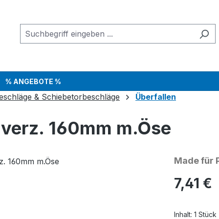
% ANGEBOTE %
eschläge & Schiebetorbeschläge
Überfallen
. verz. 160mm m.Öse
Made für 
Regulärer Pr
7,41 €
Inhalt:
1 Stück