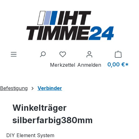
Zum Hauptinhalt springen
Du hast 0 Produkte auf dem M
0,00 €*
Merkzettel
Anmelden
Befestigung
Verbinder
Winkelträger
silberfarbig380mm
DIY Element System